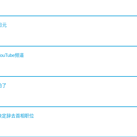
日元
uTube频道
拍了
决定辞去首相职位