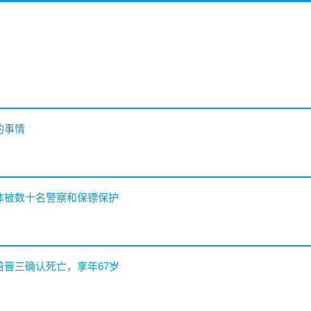
的事情
遗体被数十名警察和保镖保护
倍晋三确认死亡，享年67岁