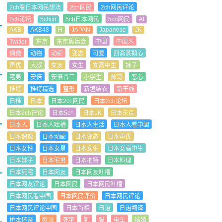
2ch看日本网民想法
2ch网民
2ch网民评论
2ch论坛
5chcn
5ch日本网民
5ch网民
AI
AKB
AKB48
H
JAPAN
Japanese
JK
Twitter
东京
东京奥运会
中国
中国人
偶像
动物
动画
变态
可爱
四斋蒸鹅心
声优
大叔
女友
女生
女高中生
妹子
宅男
安倍
安倍晋三
小学生
帅哥
恶心
推特
推特精选
整形
新垣结衣
新干线
日推
日本
日本2ch网民
日本2ch论坛
日本2ch评论
日本5ch
日本JK
日本东京
日本人
日本人吐槽
日本人生活
日本人看中国
日本偶像
日本动画
日本变态
日本声优
日本女性
日本女星
日本女生
日本女高中生
日本妹子
日本宅男
日本推特
日本料理
日本死宅
日本网友
日本网友吐槽
日本网友评论
日本网民
日本网民吐槽
日本网民看中国
日本网民评价
日本网民评论
日本网民评论中国
日本首相
日语
日语翻译
桥本环奈
欧派
死宅
狗
猫
电车
结婚