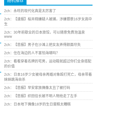
随机推荐
2ch：永旺的现代化真是太厉害了
2ch：【速报】桜井翔嫌疑人被捕，涉嫌猥亵16岁女高中
生
2ch：30年前歇业的日本旅馆，可以随意免费泡温泉
www
2ch：【悲报】男子在沙滩上把女友弄得颜面尽失
2ch：住在海边的人不害怕海啸吗？
2ch：看看穿着名牌的宅男，运动鞋就超过你们全身搭配
的价值
2ch：日本16岁少女被母亲再婚对象殴打死亡，母亲带着
妹妹跳海自杀
2ch：【悲报】早安家族偶像太丑了被打码
2ch：【悲报】织田信长被不明人物抢走了左手
2ch：日本地下偶像18岁的生日蛋糕太糟糕