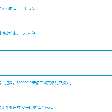
嫌疑人为前海上自卫队队员
演讲时被枪击，已心肺停止
省「抱歉，530000个安倍口罩突然凭空消失」
被废弃处理的“安倍口罩”库存www