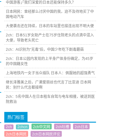
中国游客｣｢我们深爱的日本还能保持多久？
日本网民：曾经那么讨厌中国的我，迫不及待地买了中
国电动汽车
大便袭击还在持续，日本的车站里也接连出现不明大便
2ch：日本51岁女助产士在75岁住院老头的点滴中混入
大便，导致老头死亡
2ch：AI识别为“无毒”后，中国少年吃下剧毒蘑菇
2ch：日本公园内发现的上半身尸体身份确定，为45岁
的中国籍女性
上海地铁内一女子当众插队 日本人：佩服她的超强勇气
继长泽雅美之后，广濑爱丽丝也代言了比亚迪 日本网
民：别什么代言都接啊
2ch：5名中国人在日本租车自驾与电车相撞，被送到医
院救治
热门标签
2ch
2chcn
2ch中文网
2ch吐槽
2ch日本
2ch日本网民
2ch日本网民评论