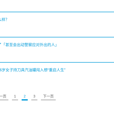
么样？
格了「甚至会出动警察应对外出的人」
26岁女子持刀具汽油罐闯入想“重启人生”
一页
1
2
3
下一页