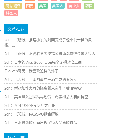
网帖翻译
网民
美国
美国人
美少女
韩国
韩国人
文章推荐
2ch：【悲报】推理小说的封面变成了轻小说一样的风
格……
2ch：【悲报】不管看多少次福冈机场都觉得位置太惊人
2ch：日本的Miss Seventeen完全无视政治正确
日本2ch网民：我喜欢这样的妹子
2ch：【悲报】日本的商店把酒当成消毒液卖
2ch：新冠阳性患者的隔离餐太豪华了哈哈www
2ch：美国陷入冠状病毒恐慌！鸡蛋和意大利面售空
2ch：70年代的不良少年太可怕
2ch：【悲报】PASSPO组合解散
2ch：日本最新的动画出现了惊人品质的作品