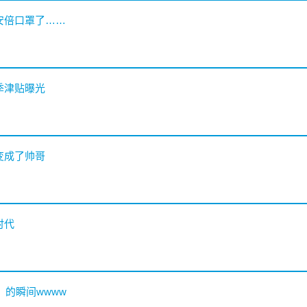
安倍口罩了……
季津贴曝光
变成了帅哥
时代
）的瞬间wwww