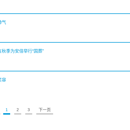
帅气
在秋季为安倍举行“国葬”
笑容
1
2
3
下一页