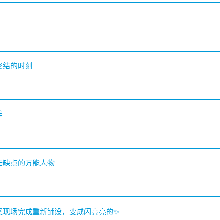
终结的时刻
雄
无缺点的万能人物
击案现场完成重新铺设，变成闪亮亮的✨