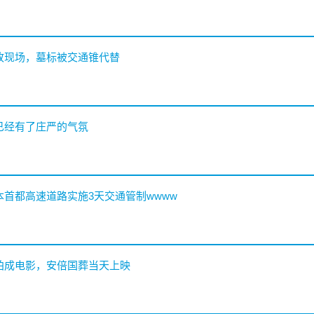
事故现场，墓标被交通锥代替
已经有了庄严的气氛
本首都高速道路实施3天交通管制wwww
被拍成电影，安倍国葬当天上映