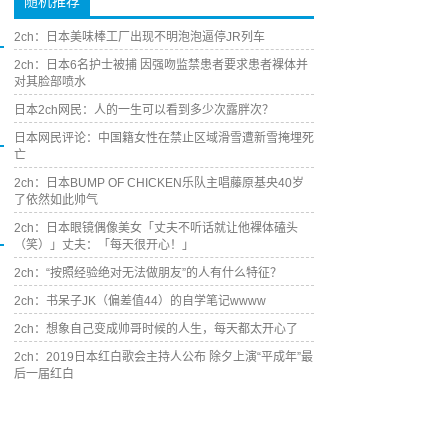
随机推荐
2ch：日本美味棒工厂出现不明泡泡逼停JR列车
2ch：日本6名护士被捕 因强吻监禁患者要求患者裸体并
对其脸部喷水
日本2ch网民：人的一生可以看到多少次露胖次？
日本网民评论：中国籍女性在禁止区域滑雪遭新雪掩埋死
亡
2ch：日本BUMP OF CHICKEN乐队主唱藤原基央40岁
了依然如此帅气
2ch：日本眼镜偶像美女「丈夫不听话就让他裸体磕头
（笑）」丈夫：「每天很开心！」
2ch：“按照经验绝对无法做朋友”的人有什么特征？
2ch：书呆子JK（偏差值44）的自学笔记wwww
2ch：想象自己变成帅哥时候的人生，每天都太开心了
2ch：2019日本红白歌会主持人公布 除夕上演“平成年”最
后一届红白