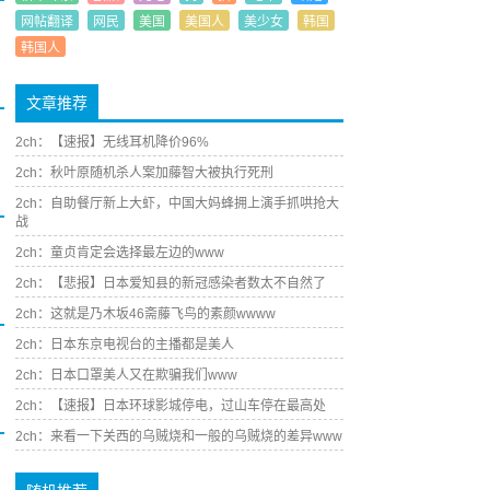
网帖翻译
网民
美国
美国人
美少女
韩国
韩国人
文章推荐
2ch：【速报】无线耳机降价96%
2ch：秋叶原随机杀人案加藤智大被执行死刑
2ch：自助餐厅新上大虾，中国大妈蜂拥上演手抓哄抢大
战
2ch：童贞肯定会选择最左边的www
2ch：【悲报】日本爱知县的新冠感染者数太不自然了
2ch：这就是乃木坂46斋藤飞鸟的素颜wwww
2ch：日本东京电视台的主播都是美人
2ch：日本口罩美人又在欺骗我们www
2ch：【速报】日本环球影城停电，过山车停在最高处
2ch：来看一下关西的乌贼烧和一般的乌贼烧的差异www