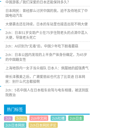
中国游客｣｢我们深爱的日本还能保持多久？
日本网民：曾经那么讨厌中国的我，迫不及待地买了中
国电动汽车
大便袭击还在持续，日本的车站里也接连出现不明大便
2ch：日本51岁女助产士在75岁住院老头的点滴中混入
大便，导致老头死亡
2ch：AI识别为“无毒”后，中国少年吃下剧毒蘑菇
2ch：日本公园内发现的上半身尸体身份确定，为45岁
的中国籍女性
上海地铁内一女子当众插队 日本人：佩服她的超强勇气
继长泽雅美之后，广濑爱丽丝也代言了比亚迪 日本网
民：别什么代言都接啊
2ch：5名中国人在日本租车自驾与电车相撞，被送到医
院救治
热门标签
2ch
2chcn
2ch中文网
2ch吐槽
2ch日本
2ch日本网民
2ch日本网民评论