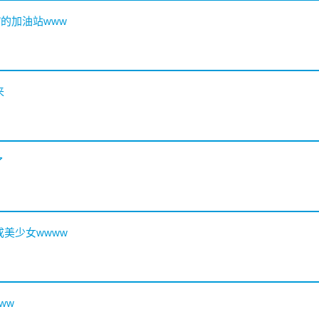
”的加油站www
来
了
成美少女wwww
ww