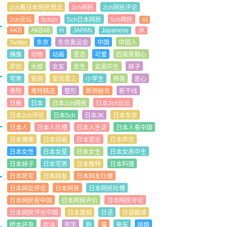
2ch看日本网民想法
2ch网民
2ch网民评论
2ch论坛
5chcn
5ch日本网民
5ch网民
AI
AKB
AKB48
H
JAPAN
Japanese
JK
Twitter
东京
东京奥运会
中国
中国人
偶像
动物
动画
变态
可爱
四斋蒸鹅心
声优
大叔
女友
女生
女高中生
妹子
宅男
安倍
安倍晋三
小学生
帅哥
恶心
推特
推特精选
整形
新垣结衣
新干线
日推
日本
日本2ch网民
日本2ch论坛
日本2ch评论
日本5ch
日本JK
日本东京
日本人
日本人吐槽
日本人生活
日本人看中国
日本偶像
日本动画
日本变态
日本声优
日本女性
日本女星
日本女生
日本女高中生
日本妹子
日本宅男
日本推特
日本料理
日本死宅
日本网友
日本网友吐槽
日本网友评论
日本网民
日本网民吐槽
日本网民看中国
日本网民评价
日本网民评论
日本网民评论中国
日本首相
日语
日语翻译
桥本环奈
欧派
死宅
狗
猫
电车
结婚