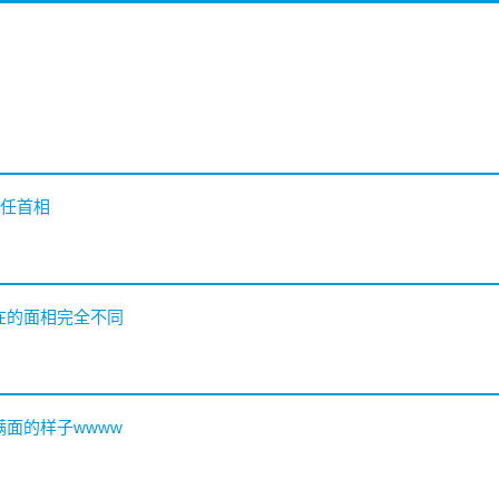
4任首相
在的面相完全不同
满面的样子wwww