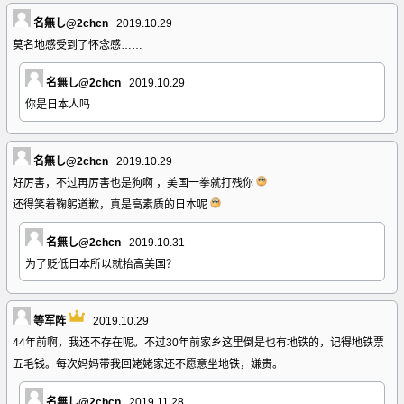
名無し@2chcn
2019.10.29
莫名地感受到了怀念感……
名無し@2chcn
2019.10.29
你是日本人吗
名無し@2chcn
2019.10.29
好厉害，不过再厉害也是狗啊 ，美国一拳就打残你
还得笑着鞠躬道歉，真是高素质的日本呢
名無し@2chcn
2019.10.31
为了贬低日本所以就抬高美国？
等军阵
2019.10.29
44年前啊，我还不存在呢。不过30年前家乡这里倒是也有地铁的，记得地铁票
五毛钱。每次妈妈带我回姥姥家还不愿意坐地铁，嫌贵。
名無し@2chcn
2019.11.28