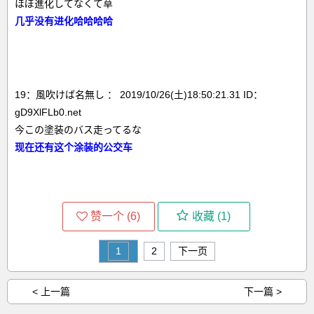
ほぼ進化してなくて草
几乎没有进化哈哈哈哈
19：風吹けば名無し ： 2019/10/26(土)18:50:21.31 ID：
gD9XlFLb0.net
今この塗装のバス走ってるな
现在还有这个涂装的公交车
赞一个 (
6
)
收藏 (
1
)
1
2
下一页
< 上一篇
下一篇 >