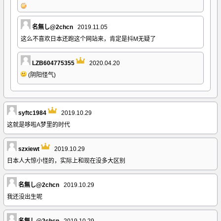
名無し@2chcn
2019.11.05
这么不喜欢日本还跑这个网站来，肯定是抖M无疑了
LZB604775355
2020.04.20
(阴阳怪气)
syftc1984
2019.10.29
这就是哆啦A梦里的时代
szxiewt
2019.10.29
日本人大惊小怪的，实际上和现在没多大区别
名無し@2chcn
2019.10.29
我还没出生呢