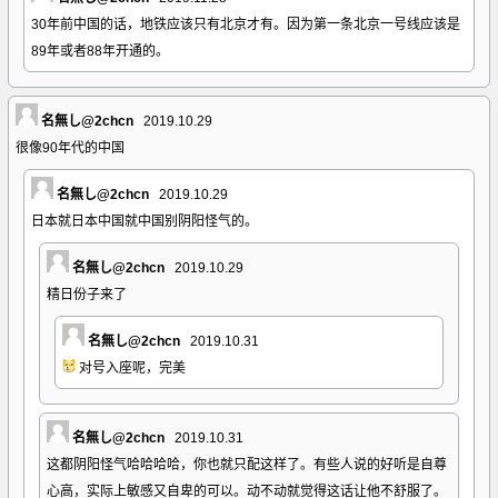
30年前中国的话，地铁应该只有北京才有。因为第一条北京一号线应该是
89年或者88年开通的。
名無し@2chcn
2019.10.29
很像90年代的中国
名無し@2chcn
2019.10.29
日本就日本中国就中国别阴阳怪气的。
名無し@2chcn
2019.10.29
精日份子来了
名無し@2chcn
2019.10.31
对号入座呢，完美
名無し@2chcn
2019.10.31
这都阴阳怪气哈哈哈哈，你也就只配这样了。有些人说的好听是自尊
心高，实际上敏感又自卑的可以。动不动就觉得这话让他不舒服了。