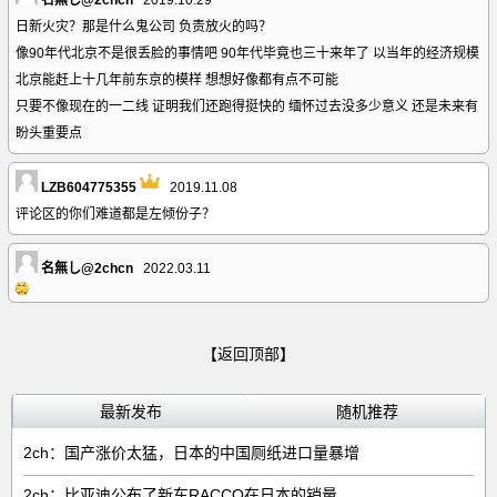
名無し@2chcn
2019.10.29
日新火灾？那是什么鬼公司 负责放火的吗？
像90年代北京不是很丢脸的事情吧 90年代毕竟也三十来年了 以当年的经济规模
北京能赶上十几年前东京的模样 想想好像都有点不可能
只要不像现在的一二线 证明我们还跑得挺快的 缅怀过去没多少意义 还是未来有
盼头重要点
LZB604775355
2019.11.08
评论区的你们难道都是左倾份子？
名無し@2chcn
2022.03.11
【返回顶部】
最新发布
随机推荐
2ch：国产涨价太猛，日本的中国厕纸进口量暴增
2ch：比亚迪公布了新车RACCO在日本的销量