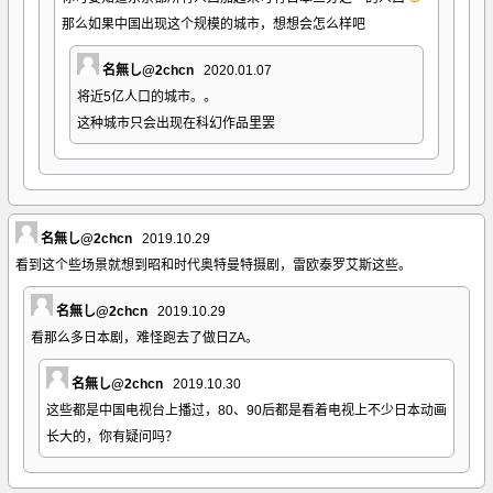
那么如果中国出现这个规模的城市，想想会怎么样吧
名無し@2chcn
2020.01.07
将近5亿人口的城市。。
这种城市只会出现在科幻作品里罢
名無し@2chcn
2019.10.29
看到这个些场景就想到昭和时代奥特曼特摄剧，雷欧泰罗艾斯这些。
名無し@2chcn
2019.10.29
看那么多日本剧，难怪跑去了做日ZA。
名無し@2chcn
2019.10.30
这些都是中国电视台上播过，80、90后都是看着电视上不少日本动画
长大的，你有疑问吗？