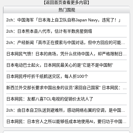
【返回首页查看更多内容】
热门围观
2ch：中国海军「日本海上自卫队自称Japan Navy，违宪了！」
2ch：日本熊本县八代市，估计有半数房屋倒塌
2ch：产经新闻「高市正在摸索与中国对话，但中方回应的可能性很低」
日本网民气愤！日本的商场，凭什么优待中国人，却严格限制日本人
日本电动巴士起火，日本网民最关心的是“它是不是中国制”
日本网民呼吁折千纸鹤送灾区，每人折100个
新西兰外交部长要求中国出身的议员“滚回自己国家” 日本网民：奇异果滚回原产国
日本网民：友都八喜TCL电视的促销价太坑人了
2ch：由日本自卫队送到避难所，感动网络右翼的空调，是中国制的……
日本网民：日本穷人之所以能够低成本地使用AI，要归功于中国……