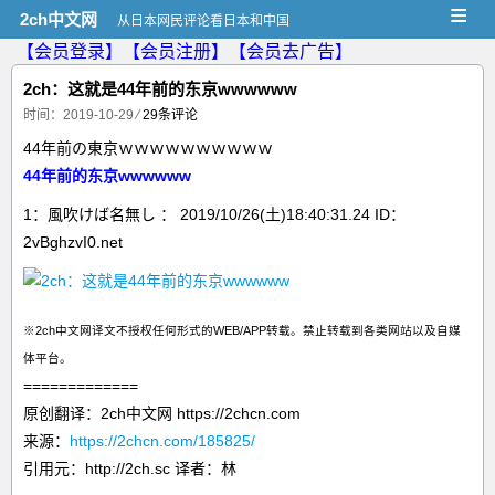
≡
2ch中文网
从日本网民评论看日本和中国
【会员登录】
【会员注册】
【会员去广告】
2ch：这就是44年前的东京wwwwww
时间：2019-10-29
⁄
29条评论
44年前の東京ｗｗｗｗｗｗｗｗｗｗ
44年前的东京wwwwww
1：風吹けば名無し ： 2019/10/26(土)18:40:31.24 ID：
2vBghzvI0.net
※2ch中文网译文不授权任何形式的WEB/APP转载。禁止转载到各类网站以及自媒
体平台。
=============
原创翻译：2ch中文网 https://2chcn.com
来源：
https://2chcn.com/185825/
引用元：http://2ch.sc 译者：林