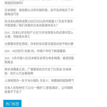
西放回货架吗？
日本网民：曾经那么讨厌中国的我，迫不及待地买了中
国电动汽车
在日本玩两周消费1300万日元的中国富人｢日本不喜欢
中国游客｣｢我们深爱的日本还能保持多久？
2ch：日本51岁女助产士在75岁住院老头的点滴中混入
大便，导致老头死亡
大便袭击还在持续，日本的车站里也接连出现不明大便
2ch：AI识别为“无毒”后，中国少年吃下剧毒蘑菇
2ch：5名中国人在日本租车自驾与电车相撞，被送到医
院救治
继长泽雅美之后，广濑爱丽丝也代言了比亚迪 日本网
民：别什么代言都接啊
上海地铁内一女子当众插队 日本人：佩服她的超强勇气
日本人在桂林住了22元一晚的“三星级酒店”，让中国网
民看不下去了
热门标签