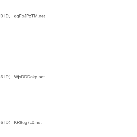
 ID： ggFoJPzTM.net
 ID： WjsDDDokp.net
ID： KRItog7c0.net