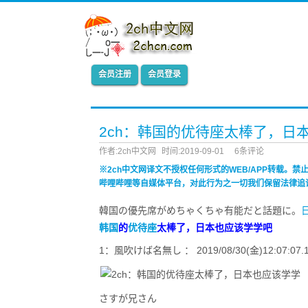
会员注册
会员登录
2ch：韩国的优待座太棒了，日
作者:2ch中文网
时间:2019-09-01
6条评论
※2ch中文网译文不授权任何形式的WEB/APP转载。
哔哩哔哩等自媒体平台，对此行为之一切我们保留法律追
韓国の優先席がめちゃくちゃ有能だと話題に。
韩国
的
优待座
太棒了，日本也应该学学吧
1：風吹けば名無し ： 2019/08/30(金)12:07:07.16
さすが兄さん