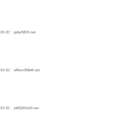
 ID： pj4yrNE/0.net
4 ID： wRexr3NbM.net
2 ID： pWQ9Xclx0.net