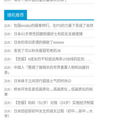
2ch：请从下图中选出童贞最喜欢的妹子
随机推荐
2ch：包围enako的摄像师们，在PS的力量下变成了自然
2ch：日本41岁男性因跟踪骚扰七旬前女友被逮捕
2ch：日本的培训卖课的搞砸了wwww
2ch：发现了可以秒杀瘦弱宅男的JK
2ch：【悲报】6成女的不知道这两条USB线的区别……
2ch：中国人「整理了被暗杀的世界重要人物和凶器列
表」
2ch：日本妹子之间流行超级土气的时尚😖
2ch：桥本环奈反复低画质化→高画质化→低画质化的结
果
2ch：【悲报】妈妈（51岁）对我（24岁）实施经济制裁
2ch：日本田径部初中女生的成长过程（初中→高中→大
学）