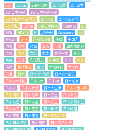
2ch
2chcn
2ch中文网
2ch吐槽
2ch日本
2ch日本网民
2ch日本网民评论
2ch看日本网民想法
2ch网民
2ch网民评论
2ch论坛
5chcn
5ch日本网民
5ch网民
AI
AKB
AKB48
H
JAPAN
Japanese
JK
Twitter
东京
东京奥运会
中国
中国人
偶像
动物
动画
变态
可爱
四斋蒸鹅心
声优
大叔
女友
女生
女高中生
妹子
宅男
安倍
安倍晋三
小学生
帅哥
恶心
推特
推特精选
整形
新垣结衣
新干线
日推
日本
日本2ch网民
日本2ch论坛
日本2ch评论
日本5ch
日本JK
日本东京
日本人
日本人吐槽
日本人生活
日本人看中国
日本偶像
日本动画
日本变态
日本声优
日本女性
日本女星
日本女生
日本女高中生
日本妹子
日本宅男
日本推特
日本料理
日本死宅
日本网友
日本网友吐槽
日本网友评论
日本网民
日本网民吐槽