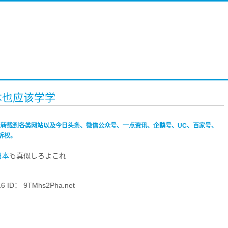
本也应该学学
禁止转载到各类网站以及今日头条、微信公众号、一点资讯、企鹅号、UC、百家号、
诉权。
日本
も真似しろよこれ
 ID： 9TMhs2Pha.net