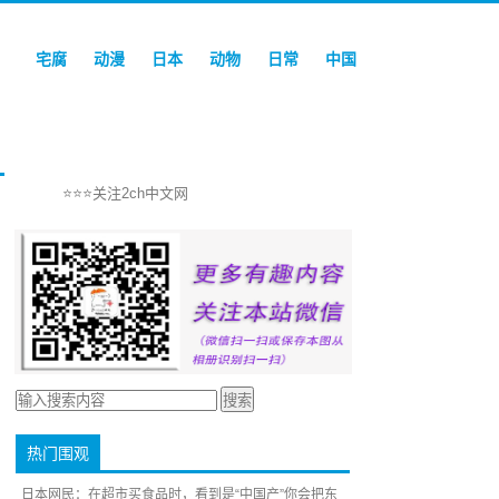
宅腐
动漫
日本
动物
日常
中国
⭐⭐⭐关注2ch中文网
热门围观
日本网民：在超市买食品时，看到是“中国产”你会把东