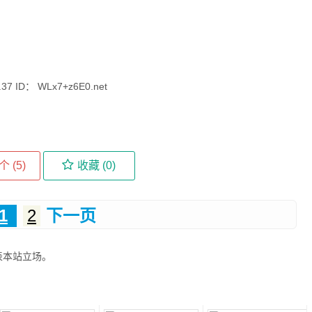
7 ID： WLx7+z6E0.net
个 (
5
)
收藏 (
0
)
1
2
下一页
表本站立场。