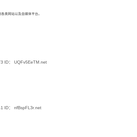
载到各类网站以及自媒体平台。
3 ID： UQFv5EeTM.net
ID： nfBspFL3r.net