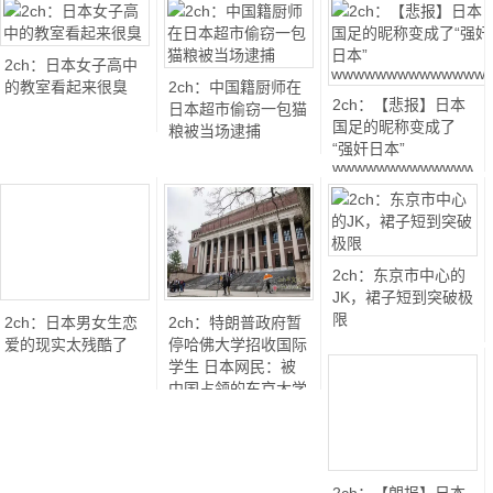
2ch：日本女子高中
的教室看起来很臭
2ch：中国籍厨师在
2ch：【悲报】日本
日本超市偷窃一包猫
国足的昵称变成了
粮被当场逮捕
“强奸日本”
wwwwwwwwwwwwww
2ch：东京市中心的
JK，裙子短到突破极
限
2ch：日本男女生恋
2ch：特朗普政府暂
爱的现实太残酷了
停哈佛大学招收国际
学生 日本网民：被
中国占领的东京大学
也应采取同样措施