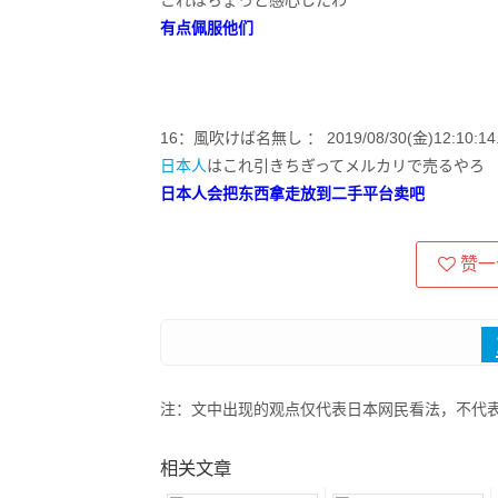
これはちょっと感心したわ
有点佩服他们
16：風吹けば名無し ： 2019/08/30(金)12:10:14.3
日本人
はこれ引きちぎってメルカリで売るやろ
日本人会把东西拿走放到二手平台卖吧
赞一
注：文中出现的观点仅代表日本网民看法，不代
相关文章