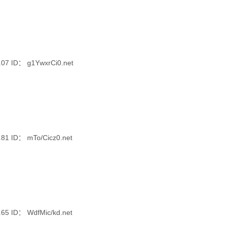
 ID： g1YwxrCi0.net
 ID： mTo/Cicz0.net
 ID： WdfMic/kd.net