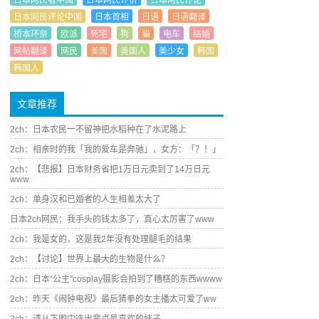
日本网民看中国
日本网民评价
日本网民评论
日本网民评论中国
日本首相
日语
日语翻译
桥本环奈
欧派
死宅
狗
猫
电车
结婚
网帖翻译
网民
美国
美国人
美少女
韩国
韩国人
文章推荐
2ch：日本农民一不留神把水稻种在了水泥路上
2ch：相亲时的我「我的爱车是奔驰」，女方：「？！」
2ch：【悲报】日本财务省把1万日元卖到了14万日元
www
2ch：单身汉和已婚者的人生相差太大了
日本2ch网民：我手头的钱太多了，真心太厉害了www
2ch：我是女的，这是我2年没有处理腿毛的结果
2ch：【讨论】世界上最大的生物是什么？
2ch：日本“公主”cosplay摄影会拍到了糟糕的东西wwww
2ch：昨天《闹钟电视》最后猜拳的女主播太可爱了ww