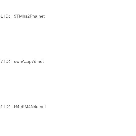
 ID： 9TMhs2Pha.net
 ID： ewnAcap7d.net
 ID： R4eKM4N4d.net