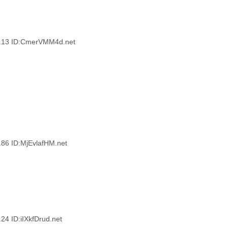
3 ID:CmerVMM4d.net
 ID:MjEvlafHM.net
ID:iIXkfDrud.net