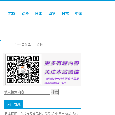
宅腐
动漫
日本
动物
日常
中国
⭐⭐⭐关注2ch中文网
热门围观
日本网民：在超市买食品时，看到是“中国产”你会把东