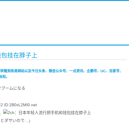
钱包挂在脖子上
禁止转载到各类网站以及今日头条、微信公众号、一点资讯、企鹅号、UC、百家号、
诉权。
でブームになる
ID:2B0xL2MI0.net
っとダサいので…」