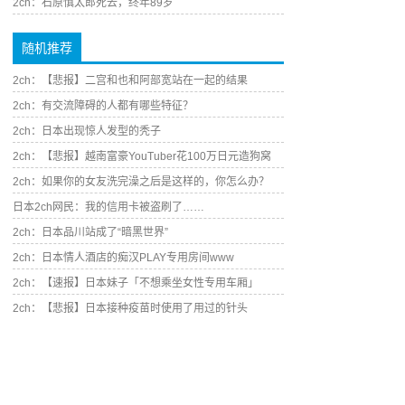
2ch：石原慎太郎死去，终年89岁
随机推荐
2ch：【悲报】二宫和也和阿部宽站在一起的结果
2ch：有交流障碍的人都有哪些特征？
2ch：日本出现惊人发型的秃子
2ch：【悲报】越南富豪YouTuber花100万日元造狗窝
2ch：如果你的女友洗完澡之后是这样的，你怎么办？
日本2ch网民：我的信用卡被盗刷了……
2ch：日本品川站成了“暗黑世界”
2ch：日本情人酒店的痴汉PLAY专用房间www
2ch：【速报】日本妹子「不想乘坐女性专用车厢」
2ch：【悲报】日本接种疫苗时使用了用过的针头