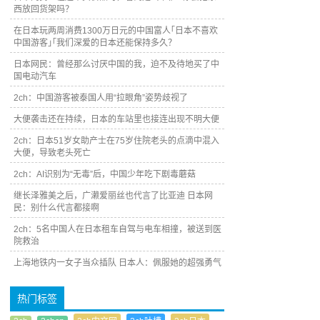
西放回货架吗？
在日本玩两周消费1300万日元的中国富人｢日本不喜欢
中国游客｣｢我们深爱的日本还能保持多久？
日本网民：曾经那么讨厌中国的我，迫不及待地买了中
国电动汽车
2ch：中国游客被泰国人用“拉眼角”姿势歧视了
大便袭击还在持续，日本的车站里也接连出现不明大便
2ch：日本51岁女助产士在75岁住院老头的点滴中混入
大便，导致老头死亡
2ch：AI识别为“无毒”后，中国少年吃下剧毒蘑菇
继长泽雅美之后，广濑爱丽丝也代言了比亚迪 日本网
民：别什么代言都接啊
2ch：5名中国人在日本租车自驾与电车相撞，被送到医
院救治
上海地铁内一女子当众插队 日本人：佩服她的超强勇气
热门标签