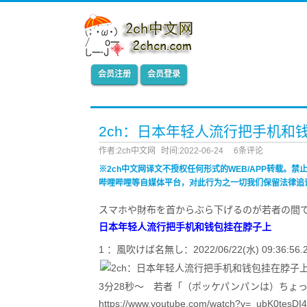
会员注册
会员登录
2ch：日本年轻人流行把手机和
作者:2ch中文网
时间:2022-06-24
6条评论
※2ch中文网译文不授权任何形式的WEB/APP转载。
哔哩哔哩等自媒体平台，对此行为之一切我们保留法律追
スマホや財布を首からぶら下げるのが若者の間
日本年轻人流行把手机和钱包挂在脖子上
1 ：風吹けば名無し：2022/06/22(水) 09:36:56.22 
3分28秒～ 若者「（ポッケパンパンは）ちょ
https://www.youtube.com/watch?v=_ubK0tesDI4