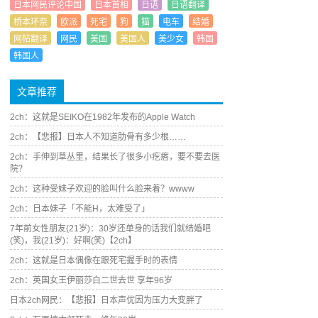
日本网民评论中国
日本首相
日语
日语翻译
桥本环奈
欧派
死宅
狗
猫
电车
结婚
网帖翻译
网民
美国
美国人
美少女
韩国
韩国人
文章推荐
2ch：这就是SEIKO在1982年发布的Apple Watch
2ch：【悲报】日本人不知道肋骨有多少根……
2ch：手伸到草丛里，结果长了很多小疙瘩，要不要去医
院？
2ch：这种受妹子欢迎的脸叫什么脸来着？wwww
2ch：日本妹子「不能H，太难受了」
7年前女性朋友(21岁)：30岁还单身的话我们就结婚吧
(笑)，我(21岁)：好啊(笑)【2ch】
2ch：这就是日本偶像在跟死宅握手时的表情
2ch：英国女王伊丽莎白二世去世 享年96岁
日本2ch网民：【悲报】日本声优因为压力大变胖了