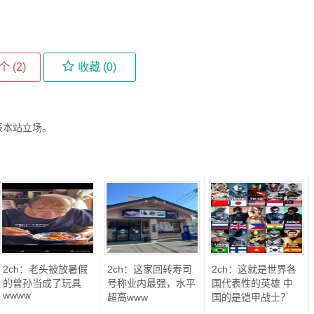
个 (
2
)
收藏 (
0
)
表本站立场。
2ch：老头被放暑假
2ch：这家回转寿司
2ch：这就是世界各
的曾孙当成了玩具
号称业内最强，水平
国代表性的英雄 中
wwww
超高www
国的是铠甲战士？