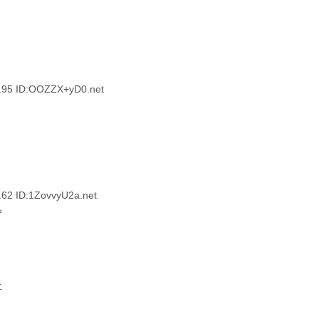
5 ID:OOZZX+yD0.net
 ID:1ZovvyU2a.net
ぞ