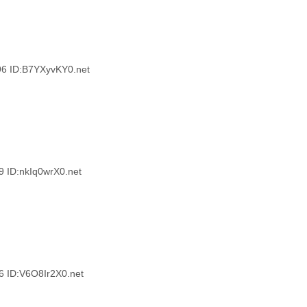
ID:B7YXyvKY0.net
D:nkIq0wrX0.net
D:V6O8Ir2X0.net