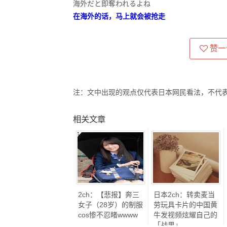
海外だと即奪われるよね
在海外的话，马上就会被抢走
赞一
注：文中出现的观点仅代表日本网民看法，不代
相关文章
2ch：【悲报】奔三
日本2ch：转卖麦当
女子（28岁）的制服
劳玩具卡片的中国黄
cos惨不忍睹wwww
牛发视频炫耀自己的
「战果」