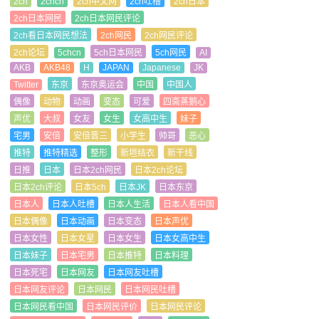
2ch
2chcn
2ch中文网
2ch吐槽
2ch日本
2ch日本网民
2ch日本网民评论
2ch看日本网民想法
2ch网民
2ch网民评论
2ch论坛
5chcn
5ch日本网民
5ch网民
AI
AKB
AKB48
H
JAPAN
Japanese
JK
Twitter
东京
东京奥运会
中国
中国人
偶像
动物
动画
变态
可爱
四斋蒸鹅心
声优
大叔
女友
女生
女高中生
妹子
宅男
安倍
安倍晋三
小学生
帅哥
恶心
推特
推特精选
整形
新垣结衣
新干线
日推
日本
日本2ch网民
日本2ch论坛
日本2ch评论
日本5ch
日本JK
日本东京
日本人
日本人吐槽
日本人生活
日本人看中国
日本偶像
日本动画
日本变态
日本声优
日本女性
日本女星
日本女生
日本女高中生
日本妹子
日本宅男
日本推特
日本料理
日本死宅
日本网友
日本网友吐槽
日本网友评论
日本网民
日本网民吐槽
日本网民看中国
日本网民评价
日本网民评论