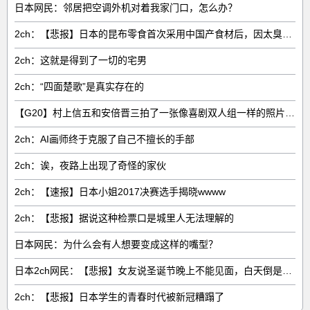
日本网民：邻居把空调外机对着我家门口，怎么办？
2ch：【悲报】日本的昆布零食首次采用中国产食材后，因太臭了召回产品
2ch：这就是得到了一切的宅男
2ch：“四面楚歌”是真实存在的
【G20】村上信五和安倍晋三拍了一张像喜剧双人组一样的照片wwwww
2ch：AI画师终于克服了自己不擅长的手部
2ch：诶，夜路上出现了奇怪的家伙
2ch：【速报】日本小姐2017决赛选手揭晓wwww
2ch：【悲报】据说这种检票口是城里人无法理解的
日本网民：为什么会有人想要变成这样的嘴型？
日本2ch网民：【悲报】女友说圣诞节晚上不能见面，白天倒是可以
2ch：【悲报】日本学生的青春时代被新冠糟蹋了