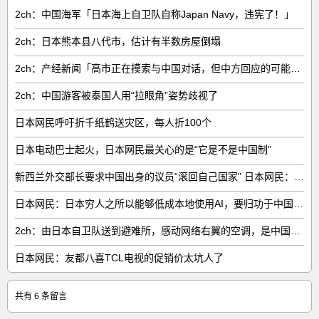
2ch：中国海军「日本海上自卫队自称Japan Navy，违宪了！」
2ch：日本熊本县八代市，估计有半数房屋倒塌
2ch：产经新闻「高市正在摸索与中国对话，但中方回应的可能性很低」
2ch：中国游客被泰国人用“拉眼角”姿势歧视了
日本网民呼吁折千纸鹤送灾区，每人折100个
日本电动巴士起火，日本网民最关心的是“它是不是中国制”
新西兰外交部长要求中国出身的议员“滚回自己国家” 日本网民：奇异果滚回原产国
日本网民：日本穷人之所以能够低成本地使用AI，要归功于中国……
2ch：由日本自卫队送到避难所，感动网络右翼的空调，是中国制的……
日本网民：友都八喜TCL电视的促销价太坑人了
共有 6 条留言