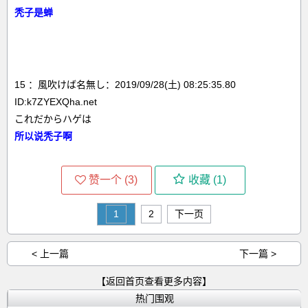
秃子是蝉
15 ：風吹けば名無し：2019/09/28(土) 08:25:35.80
ID:k7ZYEXQha.net
これだからハゲは
所以说秃子啊
赞一个 (
3
)
收藏 (
1
)
1
2
下一页
< 上一篇
下一篇 >
【返回首页查看更多内容】
热门围观