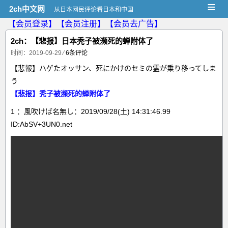
≡
2ch中文网
从日本网民评论看日本和中国
【会员登录】
【会员注册】
【会员去广告】
2ch：【悲报】日本秃子被濒死的蝉附体了
时间：2019-09-29
⁄
6条评论
【悲報】ハゲたオッサン、死にかけのセミの霊が乗り移ってしま
う
【悲报】秃子被濒死的蝉附体了
1 ：風吹けば名無し：2019/09/28(土) 14:31:46.99
ID:AbSV+3UN0.net