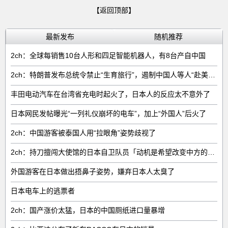
【返回顶部】
最新发布
随机推荐
2ch：全球每销售‌10台人形和四足智能机器人‌，有‌8台‌产自中国
2ch：特朗普发布总统令禁止“生育旅行”，遏制中国人等人“赴美生子”
丰田电动汽车在台湾省充电时起火了，日本人的反应太不意外了
日本网民发帖曝光“一列礼仪崩坏的电车”，加上“外国人”后火了
2ch：中国游客被泰国人用“拉眼角”姿势歧视了
2ch：持刀擅闯大使馆的日本自卫队员「动机是希望改变中方的外交方针」
外国游客在日本做出捂鼻子姿势，嫌弃日本人太臭了
日本电车上的逃票者
2ch：国产涨价太猛，日本的中国厕纸进口量暴增