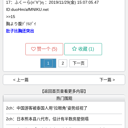
17：ふくーら(n'∀')η ：2019/11/29(金) 15:07:05.47
ID:duoHm/afMNIKU.net
>>15
胸より腹ﾃﾞﾃﾙﾃﾞｲ
肚子比胸还突出
赞一个 (
5
)
收藏 (
1
)
1
2
下一页
< 上一篇
下一篇 >
【返回首页查看更多内容】
热门围观
2ch：中国游客被泰国人用“拉眼角”姿势歧视了
2ch：日本熊本县八代市，估计有半数房屋倒塌