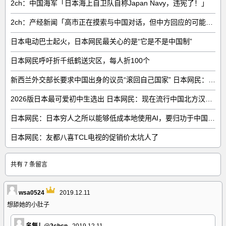
2ch：中国海军「日本海上自卫队自称Japan Navy，违宪了！」
2ch：产经新闻「高市正在摸索与中国对话，但中方回应的可能性很低」
日本电动巴士起火，日本网民最关心的是“它是不是中国制”
日本网民呼吁折千纸鹤送灾区，每人折100个
新西兰外交部长要求中国出身的议员“滚回自己国家” 日本网民：奇异果滚回原产国
2026版日本最可爱初中生选出 日本网民：现在流行中国北方汉族脸
日本网民：日本穷人之所以能够低成本地使用AI，要归功于中国……
日本网民：友都八喜TCL电视的促销价太坑人了
共有 7 条留言
wsa0524
2019.12.11
想舔她的小肚子