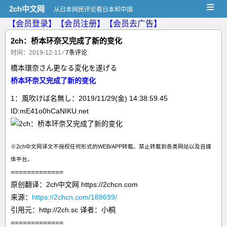
≡
2ch中文网
从日本网民评论看日本和中国
【会员登录】
【会员注册】
【会员去广告】
2ch：桥本环奈又完成了新的变化
时间：2019-12-11
⁄
7条评论
橋本環奈さん更なる変化を遂げる
桥本环奈又完成了新的变化
1：風吹けば名無し：2019/11/29(金) 14:38:59.45
ID:mE41o0hCaNIKU.net
※2ch中文网译文不授权任何形式的WEB/APP转载。禁止转载到各类网站以及自媒
体平台。
=============
原创翻译：2ch中文网 https://2chcn.com
来源：
https://2chcn.com/188699/
引用元：http://2ch.sc 译者：小桐
=============