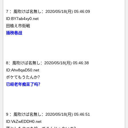
7 ：風吹けば名無し：2020/05/18(月) 05:46:09
ID:BY7ab4xy0.net
田植え市街戦
插秧巷战
8：風吹けば名無し：2020/05/18(月) 05:46:38
ID:Ahv8qaD50.net
ボケてもうたんか？
已经老年痴呆了吗？
9 ：風吹けば名無し：2020/05/18(月) 05:46:51
ID:VkZwEDDH0.net