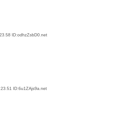
58 ID:odhzZsbD0.net
51 ID:6u1ZAjs9a.net