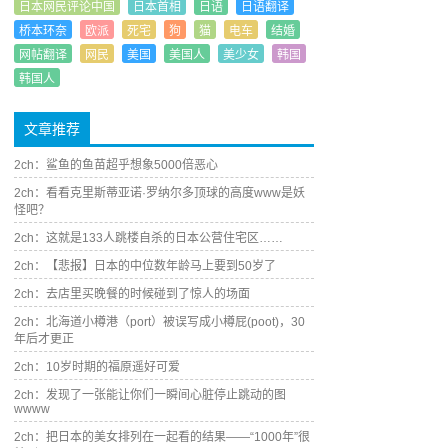
日本网民评论中国
日本首相
日语
日语翻译
桥本环奈
欧派
死宅
狗
猫
电车
结婚
网帖翻译
网民
美国
美国人
美少女
韩国
韩国人
文章推荐
2ch：鲨鱼的鱼苗超乎想象5000倍恶心
2ch：看看克里斯蒂亚诺·罗纳尔多顶球的高度www是妖
怪吧？
2ch：这就是133人跳楼自杀的日本公营住宅区……
2ch：【悲报】日本的中位数年龄马上要到50岁了
2ch：去店里买晚餐的时候碰到了惊人的场面
2ch：北海道小樽港（port）被误写成小樽屁(poot)，30
年后才更正
2ch：10岁时期的福原遥好可爱
2ch：发现了一张能让你们一瞬间心脏停止跳动的图
wwww
2ch：把日本的美女排列在一起看的结果——“1000年”很