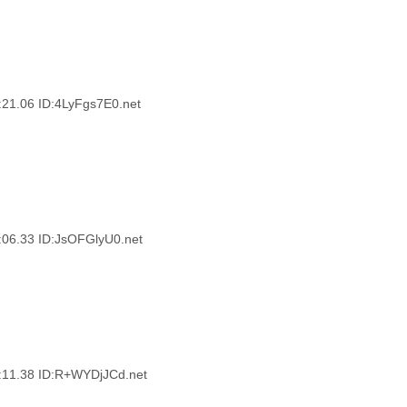
06 ID:4LyFgs7E0.net
33 ID:JsOFGlyU0.net
.38 ID:R+WYDjJCd.net