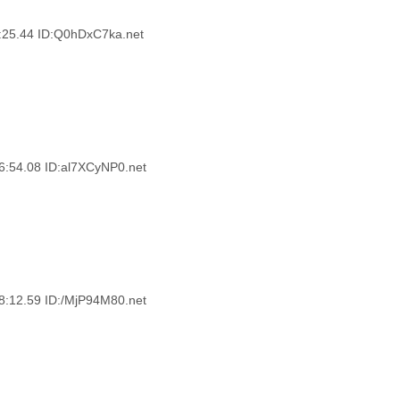
.44 ID:Q0hDxC7ka.net
.08 ID:al7XCyNP0.net
.59 ID:/MjP94M80.net