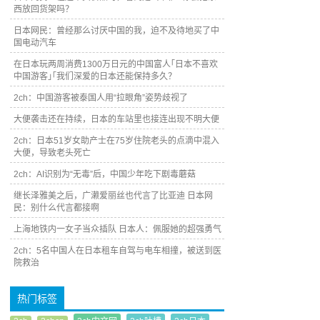
西放回货架吗？
日本网民：曾经那么讨厌中国的我，迫不及待地买了中
国电动汽车
在日本玩两周消费1300万日元的中国富人｢日本不喜欢
中国游客｣｢我们深爱的日本还能保持多久？
2ch：中国游客被泰国人用“拉眼角”姿势歧视了
大便袭击还在持续，日本的车站里也接连出现不明大便
2ch：日本51岁女助产士在75岁住院老头的点滴中混入
大便，导致老头死亡
2ch：AI识别为“无毒”后，中国少年吃下剧毒蘑菇
继长泽雅美之后，广濑爱丽丝也代言了比亚迪 日本网
民：别什么代言都接啊
上海地铁内一女子当众插队 日本人：佩服她的超强勇气
2ch：5名中国人在日本租车自驾与电车相撞，被送到医
院救治
热门标签