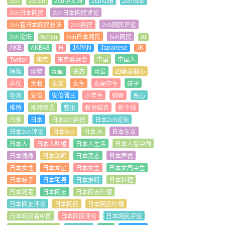
2ch
2chcn
2ch中文网
2ch吐槽
2ch日本
2ch日本网民
2ch日本网民评论
2ch看日本网民想法
2ch网民
2ch网民评论
2ch论坛
5chcn
5ch日本网民
5ch网民
AI
AKB
AKB48
H
JAPAN
Japanese
JK
Twitter
东京
东京奥运会
中国
中国人
偶像
动物
动画
变态
可爱
四斋蒸鹅心
声优
大叔
女友
女生
女高中生
妹子
宅男
安倍
安倍晋三
小学生
帅哥
恶心
推特
推特精选
整形
新垣结衣
新干线
日推
日本
日本2ch网民
日本2ch论坛
日本2ch评论
日本5ch
日本JK
日本东京
日本人
日本人吐槽
日本人生活
日本人看中国
日本偶像
日本动画
日本变态
日本声优
日本女性
日本女星
日本女生
日本女高中生
日本妹子
日本宅男
日本推特
日本料理
日本死宅
日本网友
日本网友吐槽
日本网友评论
日本网民
日本网民吐槽
日本网民看中国
日本网民评价
日本网民评论