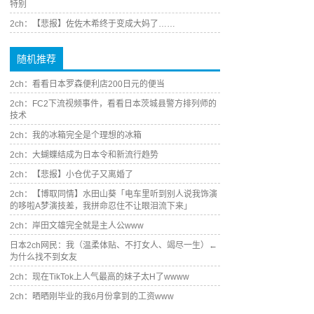
特别
2ch：【悲报】佐佐木希终于变成大妈了……
随机推荐
2ch：看看日本罗森便利店200日元的便当
2ch：FC2下流视频事件，看看日本茨城县警方排列师的
技术
2ch：我的冰箱完全是个理想的冰箱
2ch：大蝴蝶结成为日本令和新流行趋势
2ch：【悲报】小仓优子又离婚了
2ch：【博取同情】水田山葵「电车里听到别人说我饰演
的哆啦A梦演技差，我拼命忍住不让眼泪流下来」
2ch：岸田文雄完全就是主人公www
日本2ch网民：我（温柔体贴、不打女人、竭尽一生）←
为什么找不到女友
2ch：现在TikTok上人气最高的妹子太H了wwww
2ch：晒晒刚毕业的我6月份拿到的工资www