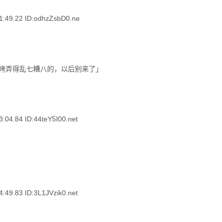
9.22 ID:odhzZsbD0.ne
.84 ID:44teY5I00.net
.83 ID:3L1JVzik0.net