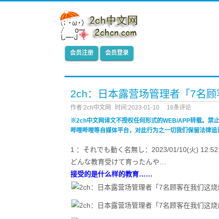
会员注册
会员登录
2ch：日本露营场管理者「7名
作者:2ch中文网
时间:2023-01-10
16条评论
※2ch中文网译文不授权任何形式的WEB/APP转载。
哔哩哔哩等自媒体平台，对此行为之一切我们保留法律追
1 ：それでも動く名無し：2023/01/10(火) 12:52:25.8
どんな教育受けて育ったんや…
接受的是什么样的教育……