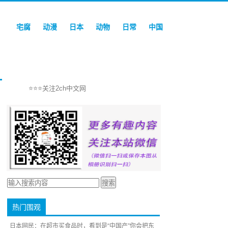
宅腐
动漫
日本
动物
日常
中国
⭐⭐⭐关注2ch中文网
热门围观
日本网民：在超市买食品时，看到是“中国产”你会把东