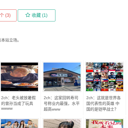
个 (
3
)
收藏 (
1
)
表本站立场。
2ch：老头被放暑假
2ch：这家回转寿司
2ch：这就是世界各
的曾孙当成了玩具
号称业内最强，水平
国代表性的英雄 中
wwww
超高www
国的是铠甲战士？