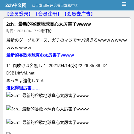
≡
2ch中文网
从日本网民评论看日本和中国
【会员登录】
【会员注册】
【会员去广告】
2ch：最新的谷歌地球真心太厉害了wwww
时间：2021-04-17
⁄
9条评论
最新のグーグルアース、ガチのマジでヤバ過ぎるｗｗｗｗｗｗｗ
ｗｗｗｗｗｗ
最新的谷歌地球真心太厉害了wwww
1：風吹けば名無し ： 2021/04/14(水)22:26:35.38 ID：
D9B14ffvM.net
めっちょ進化してる…
进化得很厉害……