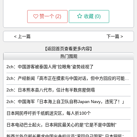
赞一个 (
2
)
收藏 (
0
)
< 上一篇
下一篇 >
【返回首页查看更多内容】
热门围观
2ch：中国游客被泰国人用“拉眼角”姿势歧视了
2ch：产经新闻「高市正在摸索与中国对话，但中方回应的可能性很低」
2ch：日本熊本县八代市，估计有半数房屋倒塌
2ch：中国海军「日本海上自卫队自称Japan Navy，违宪了！」
日本网民呼吁折千纸鹤送灾区，每人折100个
日本电动巴士起火，日本网民最关心的是“它是不是中国制”
新西兰外交部长要求中国出身的议员“滚回自己国家” 日本网民：奇异果滚回原产国