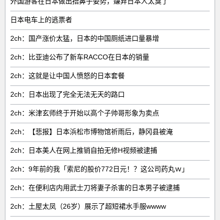
外国游客在日本做出捂鼻子姿势，嫌弃日本人太臭了
日本电车上的逃票者
2ch：国产涨价太猛，日本的中国厕纸进口量暴增
2ch：比亚迪公布了新车RACCO在日本的销量
2ch：这就是让中国人愤怒的日本套餐
2ch：日本出现了完全无法无天的路口
2ch：米津玄师终于开始以高个子帅哥形象为卖点
2ch：【悲报】日本浜松市博物馆祈雨后，静冈县被淹
2ch：日本美人在网上推销自拍无修H视频被逮捕
2ch：9年前的我「索尼的股价772日元！？这公司药丸ｗ」
2ch：在便利店内用武士刀将妻子杀害的日本男子被逮捕
2ch：土屋太凤（26岁）展示了超短裙水手服wwww