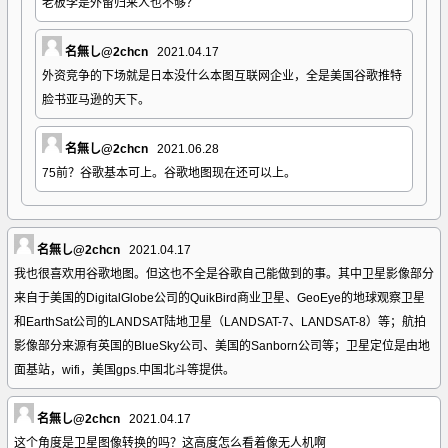
老板李是外留归来人也不够？
名無し@2chcn
2021.04.17
外资竞争的下场就是日本没什么本图互联网企业，全是美国谷歌推特
脸书亚马逊的天下。
名無し@2chcn
2021.06.28
75前？谷歌基本可上。谷歌地图现在还可以上。
名無し@2chcn
2021.04.17
我也很喜欢用谷歌地图。但这也不全是谷歌自己能做到的事。其中卫星影像部分
来自于美国的DigitalGlobe公司的QuikBird商业卫星、GeoEye的地球观察卫星
和EarthSat公司的LANDSAT陆地卫星（LANDSAT-7、LANDSAT-8）等；航拍
影像部分来源有英国的BlueSky公司、美国的Sanborn公司等；卫星定位是由地
面基站，wifi，美国gps.中国北斗等提供。
名無し@2chcn
2021.04.17
这个角度是卫星图像转换的吗？这高度怎么看着像无人机啊