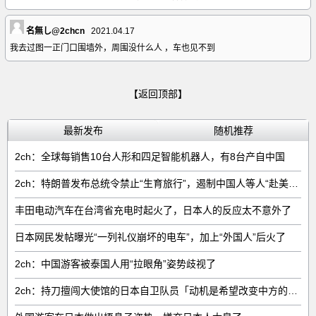
名無し@2chcn
2021.04.17
我去过图一正门口围墙外，周围没什么人 ，车也见不到
【返回顶部】
最新发布
随机推荐
2ch：全球每销售‌10台人形和四足智能机器人‌，有‌8台‌产自中国
2ch：特朗普发布总统令禁止“生育旅行”，遏制中国人等人“赴美生子”
丰田电动汽车在台湾省充电时起火了，日本人的反应太不意外了
日本网民发帖曝光“一列礼仪崩坏的电车”，加上“外国人”后火了
2ch：中国游客被泰国人用“拉眼角”姿势歧视了
2ch：持刀擅闯大使馆的日本自卫队员「动机是希望改变中方的外交方针」