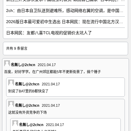
2ch：由日本自卫队送到避难所，感动网络右翼的空调，是中国制的……
2026版日本最可爱初中生选出 日本网民：现在流行中国北方汉族脸
日本网民：友都八喜TCL电视的促销价太坑人了
共有 9 条留言
名無し@2chcn
2021.04.17
百度，好好学学。在广州郊区都能5年不更新街景了，搞个锤子
名無し@2chcn
2021.04.17
别说了BAT里的B都快没了
名無し@2chcn
2021.04.17
这就没有外资竞争的下场
名無し@2chcn
2021.04.17