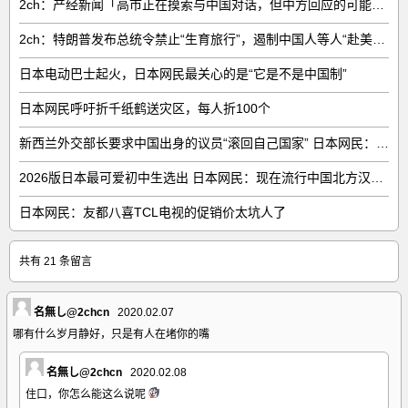
2ch：产经新闻「高市正在摸索与中国对话，但中方回应的可能性很低」
2ch：特朗普发布总统令禁止“生育旅行”，遏制中国人等人“赴美生子”
日本电动巴士起火，日本网民最关心的是“它是不是中国制”
日本网民呼吁折千纸鹤送灾区，每人折100个
新西兰外交部长要求中国出身的议员“滚回自己国家” 日本网民：奇异果滚回原产国
2026版日本最可爱初中生选出 日本网民：现在流行中国北方汉族脸
日本网民：友都八喜TCL电视的促销价太坑人了
共有 21 条留言
名無し@2chcn
2020.02.07
哪有什么岁月静好，只是有人在堵你的嘴
名無し@2chcn
2020.02.08
住口，你怎么能这么说呢