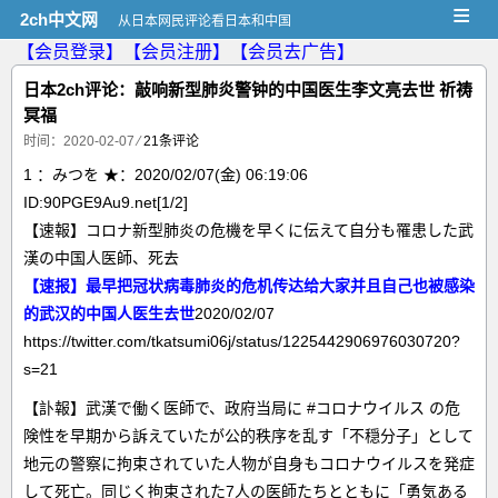
≡
2ch中文网
从日本网民评论看日本和中国
【会员登录】
【会员注册】
【会员去广告】
日本2ch评论：敲响新型肺炎警钟的中国医生李文亮去世 祈祷
冥福
时间：2020-02-07
⁄
21条评论
1 ：みつを ★：2020/02/07(金) 06:19:06
ID:90PGE9Au9.net[1/2]
【速報】コロナ新型肺炎の危機を早くに伝えて自分も罹患した武
漢の中国人医師、死去
【速报】最早把冠状病毒肺炎的危机传达给大家并且自己也被感染
的武汉的中国人医生去世
2020/02/07
https://twitter.com/tkatsumi06j/status/1225442906976030720?
s=21
【訃報】武漢で働く医師で、政府当局に #コロナウイルス の危
険性を早期から訴えていたが公的秩序を乱す「不穏分子」として
地元の警察に拘束されていた人物が自身もコロナウイルスを発症
して死亡。同じく拘束された7人の医師たちとともに「勇気ある