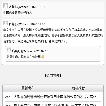
名無し@2chcn
2020.02.09
中国需要更多这样的人
名無し@2chcn
2020.02.10
李文亮医生只是在微博上发声说希望警方能联系有关部门核实这病，不能算是正
式地请求警方，没人理是理所当然的。要是他或是他身边的人愿意花时间正式地
请求警方，或是自己来找有关部门，那真是太好了。
名無し@2chcn
2020.02.10
劉醫生啊，搞到現在她被罵
【返回顶部】
最新发布
随机推荐
2ch：大型电脑制造商纷纷开始采用中国存储公司的芯片，网络右翼将抵制电脑
2ch：日本专家在中国寻找“哆啦A梦”山寨店，一下子找到4家店