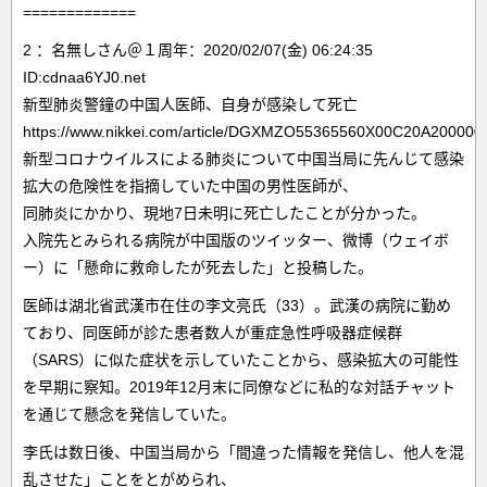
=============
2 ：名無しさん＠１周年：2020/02/07(金) 06:24:35
ID:cdnaa6YJ0.net
新型肺炎警鐘の中国人医師、自身が感染して死亡
https://www.nikkei.com/article/DGXMZO55365560X00C20A200000
新型コロナウイルスによる肺炎について中国当局に先んじて感染
拡大の危険性を指摘していた中国の男性医師が、
同肺炎にかかり、現地7日未明に死亡したことが分かった。
入院先とみられる病院が中国版のツイッター、微博（ウェイボ
ー）に「懸命に救命したが死去した」と投稿した。
医師は湖北省武漢市在住の李文亮氏（33）。武漢の病院に勤め
ており、同医師が診た患者数人が重症急性呼吸器症候群
（SARS）に似た症状を示していたことから、感染拡大の可能性
を早期に察知。2019年12月末に同僚などに私的な対話チャット
を通じて懸念を発信していた。
李氏は数日後、中国当局から「間違った情報を発信し、他人を混
乱させた」ことをとがめられ、