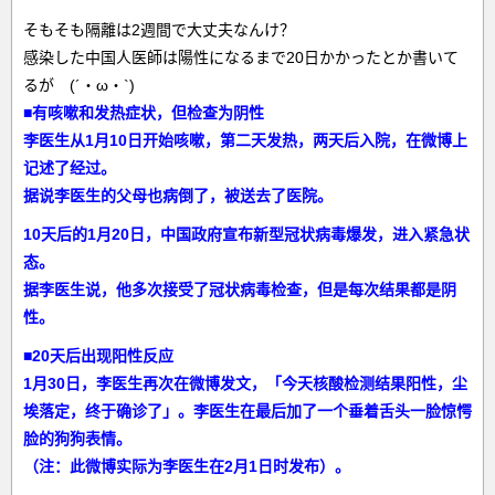
そもそも隔離は2週間で大丈夫なんけ？
感染した中国人医師は陽性になるまで20日かかったとか書いて
るが (´・ω・`)
■有咳嗽和发热症状，但检查为阴性
李医生从1月10日开始咳嗽，第二天发热，两天后入院，在微博上
记述了经过。
据说李医生的父母也病倒了，被送去了医院。
10天后的1月20日，中国政府宣布新型冠状病毒爆发，进入紧急状
态。
据李医生说，他多次接受了冠状病毒检查，但是每次结果都是阴
性。
■20天后出现阳性反应
1月30日，李医生再次在微博发文，「今天核酸检测结果阳性，尘
埃落定，终于确诊了」。李医生在最后加了一个垂着舌头一脸惊愕
脸的狗狗表情。
（注：此微博实际为李医生在2月1日时发布）。