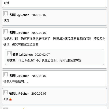
可惜
名無し@2chcn
2020.02.07
默哀
名無し@2chcn
2020.02.07
我是湖北的 确实有很多家庭得病了 医院因为床位或者资源的问题 不给及时
确诊，确实有在家里过世的
名無し@2chcn
2020.02.07
那这些尸体怎么处理？不开具死亡证明，火葬场能帮你烧？
名無し@2chcn
2020.02.07
很多人在祈福啊。。
名無し@2chcn
2020.02.07
RIP