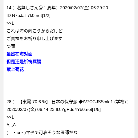
14 ：名無しさん＠１周年：2020/02/07(金) 06:29:20
ID:N7uJaT7k0.net[1/2]
>>1
これは海の向こうからだけど
ご冥福をお祈り申し上げます
つ菊
虽然在海对面
但是还是祈祷冥福
献上菊花
28 ： 【東電 70.6 %】 日本の保守派 ◆/V7CGJSSmle1 (学校)：
2020/02/07(金) 06:44:23 ID:YgRdd4Yb0.net[1/5]
>>1
Λ,,,Λ
( ・ω・)マヂで可哀そうな医師だな