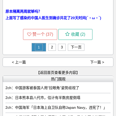
原本隔离两周就够吗？
上面写了感染的中国人医生到确诊共花了20天时间(´・ω・`)
赞一个 (
37
)
收藏 (
2
)
1
2
3
下一页
< 上一篇
下一篇 >
【返回首页查看更多内容】
热门围观
2ch：中国游客被泰国人用“拉眼角”姿势歧视了
2ch：日本熊本县八代市，估计有半数房屋倒塌
2ch：中国海军「日本海上自卫队自称Japan Navy，违宪了！」