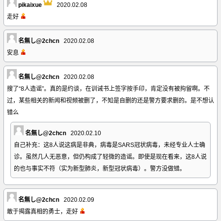
pikaixue
2020.02.08
走好
名無し@2chcn
2020.02.08
安息
名無し@2chcn
2020.02.08
搜了“8人造谣”。真的是约谈，在训诫书上签字按手印，肯定没有被拘留啊。不
过，某些相关的新闻和视频被删了，不知是自删的还是警方要求删的。是不想认
错么
名無し@2chcn
2020.02.10
自己补充：这8人说这病是非典，病毒是SARS冠状病毒，未经专业人士确
诊。虽然几人无恶意，但仍构成了轻微的造谣。即使是现在看来，这8人说
的也与事实不符（实为新型肺炎，新型冠状病毒）。警方没做错。
名無し@2chcn
2020.02.09
敢于揭露真相的勇士，走好