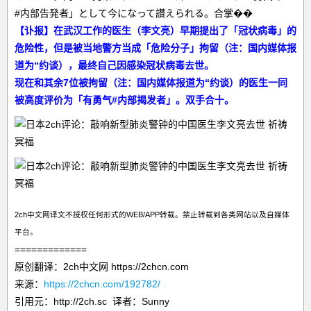
#内部告発者」として今になって讃えられる。合掌��
【讣报】在武汉工作的医生（李文亮）早期提出了「冠状病毒」的
危险性，但是被当地警方当成「危险分子」拘留（注：国内媒体报
道为“约谈），最终自己因感染冠状病毒去世。
现在和其余7位被拘留（注：国内媒体报道为“约谈）的医生一同
被高度评价为「有勇气#内部揭发者」。双手合十。
2ch中文网译文不授权任何形式的WEB/APP转载。禁止转载到各类网站以及自媒体
平台。
=============
原创翻译：2ch中文网 https://2chcn.com
来源：
https://2chcn.com/192782/
引用元：http://2ch.sc 译者：Sunny