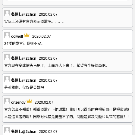
名無し@2chcn
2020.02.07
实际上还没有官方表示道歉吧。。。。
colwolf
2020.02.07
34楼的发言让我很不安。
名無し@2chcn
2020.02.07
官方现在变成缩头乌龟了，上面派人下来了。希望有个好结局吧。
名無し@2chcn
2020.02.07
是英雄啊，仅仅是英雄吧
cnzengy
2020.02.07
官方怎么不郑重！郑重道歉？下跪谢罪！我明明记得当时央视新闻可是报道过8
人是造谣者的啊！网络时代错是掩盖不了的，问题是解决问题和认错的态度！！
名無し@2chcn
2020.02.07