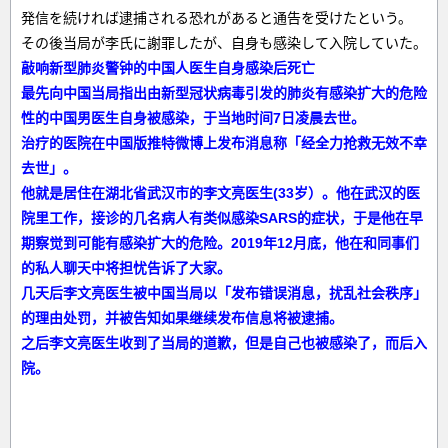
発信を続ければ逮捕される恐れがあると通告を受けたという。
その後当局が李氏に謝罪したが、自身も感染して入院していた。
敲响新型肺炎警钟的中国人医生自身感染后死亡
最先向中国当局指出由新型冠状病毒引发的肺炎有感染扩大的危险
性的中国男医生自身被感染，于当地时间7日凌晨去世。
治疗的医院在中国版推特微博上发布消息称「经全力抢救无效不幸
去世」。
他就是居住在湖北省武汉市的李文亮医生(33岁）。他在武汉的医
院里工作，接诊的几名病人有类似感染SARS的症状，于是他在早
期察觉到可能有感染扩大的危险。2019年12月底，他在和同事们
的私人聊天中将担忧告诉了大家。
几天后李文亮医生被中国当局以「发布错误消息，扰乱社会秩序」
的理由处罚，并被告知如果继续发布信息将被逮捕。
之后李文亮医生收到了当局的道歉，但是自己也被感染了，而后入
院。