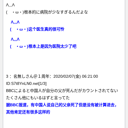
Λ,,,Λ
( ・ω・)根本的に病院が少なすぎるんだよな
Λ,,,Λ
( ・ω・)这个医生真的很可怜
Λ,,,Λ
( ・ω・)根本上是因为医院太少了吧
3 ：名無しさん＠１周年：2020/02/07(金) 06:21:00
ID:S7t8YnLN0.net[1/3]
BBCによると中国人が自分の父が死んだがカウントされてない
たくさん他にもいるはずと言ってた
据BBC报道，有中国人说自己的父亲死了但是没有被计算进去，
其他肯定还有很多这样的