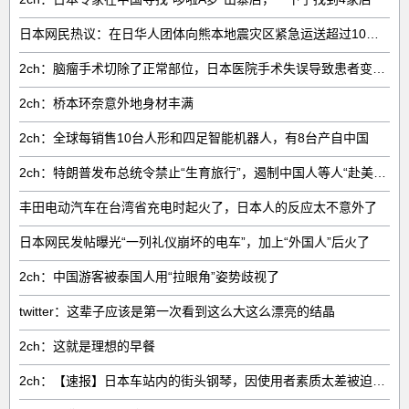
日本网民热议：在日华人团体向熊本地震灾区紧急运送超过10吨救援物资
2ch：脑瘤手术切除了正常部位，日本医院手术失误导致患者变成植物人
2ch：桥本环奈意外地身材丰满
2ch：全球每销售‌10台人形和四足智能机器人‌，有‌8台‌产自中国
2ch：特朗普发布总统令禁止“生育旅行”，遏制中国人等人“赴美生子”
丰田电动汽车在台湾省充电时起火了，日本人的反应太不意外了
日本网民发帖曝光“一列礼仪崩坏的电车”，加上“外国人”后火了
2ch：中国游客被泰国人用“拉眼角”姿势歧视了
twitter：这辈子应该是第一次看到这么大这么漂亮的结晶
2ch：这就是理想的早餐
2ch：【速报】日本车站内的街头钢琴，因使用者素质太差被迫撤走