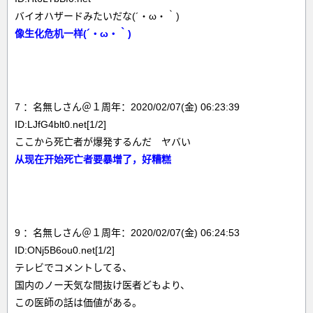
バイオハザードみたいだな(´・ω・｀)
像生化危机一样(´・ω・｀)
7 ：名無しさん＠１周年：2020/02/07(金) 06:23:39
ID:LJfG4blt0.net[1/2]
ここから死亡者が爆発するんだ ヤバい
从现在开始死亡者要暴增了，好糟糕
9 ：名無しさん＠１周年：2020/02/07(金) 06:24:53
ID:ONj5B6ou0.net[1/2]
テレビでコメントしてる、
国内のノー天気な間抜け医者どもより、
この医師の話は価値がある。