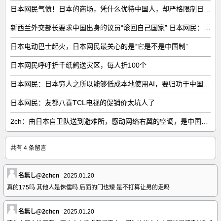
日本网民气愤！日本的商场，凭什么优待中国人，却严格限制日本人
新西兰外交部长要求中国出身的议员“滚回自己国家” 日本网民：奇异果滚回原产国
日本电动巴士起火，日本网民最关心的是“它是不是中国制”
日本网民呼吁折千纸鹤送灾区，每人折100个
日本网民：日本穷人之所以能够低成本地使用AI，要归功于中国……
日本网民：友都八喜TCL电视的促销价太坑人了
2ch：由日本自卫队送到避难所，感动网络右翼的空调，是中国制的……
共有 4 条留言
名無し@2chcn
2025.01.20
真的175吗 其他人是侏儒吗 后面的门也矮 是不打算让男的走吗
名無し@2chcn
2025.01.20