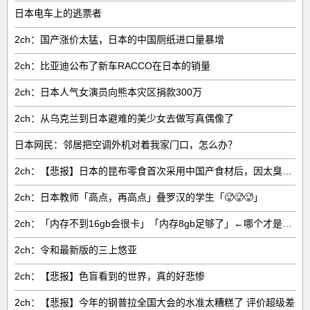
日本电车上的逃票者
2ch：国产涨价太猛，日本的中国厕纸进口量暴增
2ch：比亚迪公布了新车RACCO在日本的销量
2ch：日本人气女演员向熊本灾区捐款300万
2ch：从乌克兰到日本避难的美少女去做写真偶像了
日本网民：邻居把空调外机对着我家门口，怎么办？
2ch：【悲报】日本的昆布零食首次采用中国产食材后，因太臭了召回产品
2ch：日本教师「高点，再高点」叠罗汉的学生「🥵🥵🥵」
2ch：「内存不到16gb会很卡」「内存8gb足够了」←哪个才是对的？
2ch：令和最新版的三上悠亚
2ch：【悲报】色盲看到的世界，真的好悲惨
2ch：【悲报】今年的钢普拉全国大会的水准太糟糕了 评价超级差