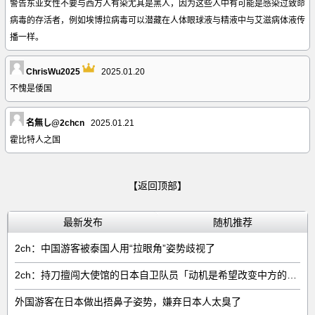
警告东亚女性不要与西方人有染尤其是黑人，因为这些人中有可能是感染过致命
病毒的存活者，例如埃博拉病毒可以潜藏在人体眼球液与精液中与艾滋病体液传
播一样。
ChrisWu2025
2025.01.20
不愧是倭国
名無し@2chcn
2025.01.21
霍比特人之国
【返回顶部】
最新发布
随机推荐
2ch：中国游客被泰国人用“拉眼角”姿势歧视了
2ch：持刀擅闯大使馆的日本自卫队员「动机是希望改变中方的外交方针」
外国游客在日本做出捂鼻子姿势，嫌弃日本人太臭了