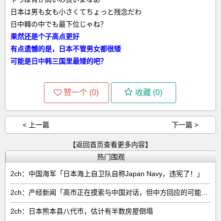
日本は男も女も小さくてちょっと残念だわ
日中韓の中でも最下位じゃね？
果然还是个子高点更好
有点遗憾的是，日本不管男女都很矮
可能是日中韩三国里最矮的吧？
赞一个 (
0
)
收藏 (
0
)
< 上一篇
下一篇 >
【返回首页查看更多内容】
热门围观
2ch：中国海军「日本海上自卫队自称Japan Navy，违宪了！」
2ch：产经新闻「高市正在摸索与中国对话，但中方回应的可能性很低」
2ch：日本熊本县八代市，估计有半数房屋倒塌