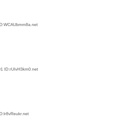
ID:WCAUbmm8a.net
ID:rUIvH3km0.net
lr8vReukr.net