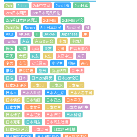
2ch
2chcn
2ch中文网
2ch吐槽
2ch日本
2ch日本网民
2ch日本网民评论
2ch看日本网民想法
2ch网民
2ch网民评论
2ch论坛
5chcn
5ch日本网民
5ch网民
AI
AKB
AKB48
H
JAPAN
Japanese
JK
Twitter
东京
东京奥运会
中国
中国人
偶像
动物
动画
变态
可爱
四斋蒸鹅心
声优
大叔
女友
女生
女高中生
妹子
宅男
安倍
安倍晋三
小学生
帅哥
恶心
推特
推特精选
整形
新垣结衣
新干线
日推
日本
日本2ch网民
日本2ch论坛
日本2ch评论
日本5ch
日本JK
日本东京
日本人
日本人吐槽
日本人生活
日本人看中国
日本偶像
日本动画
日本变态
日本声优
日本女性
日本女星
日本女生
日本女高中生
日本妹子
日本宅男
日本推特
日本料理
日本死宅
日本网友
日本网友吐槽
日本网友评论
日本网民
日本网民吐槽