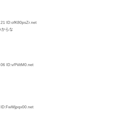
 ID:ofK80psZr.net
いからな
ID:v/PiiItM0.net
ID:FwWjpqx00.net