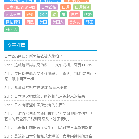
日本网民看中国
日本网民评价
日本网民评论
日本网民评论中国
日本首相
日语
日语翻译
桥本环奈
欧派
死宅
狗
猫
电车
结婚
网帖翻译
网民
美国
美国人
美少女
韩国
韩国人
文章推荐
日本2ch网民：新垣结衣被人偷拍了
2ch：这就是世界最高的树——亥伯龙树，高度115ｍ
2ch：美国保守派忍受不住隔离走上街头，“我们是自由国
家！跟中国不一样！”
2ch：儿童背的帆布包爆炸 致两人受伤
2ch：日本网民把武汉、纽约和东京连起来的结果
2ch：日本有哪些中国所没有的东西？
2ch：三浦春马自杀的原因被判定为受到诽谤中伤？「把
艺人的死全部归咎到网络头上过于便利」
2ch：【悲报】前田敦子买生理用品时被日本杂志跟拍
2ch：最近的日本学校校规太糟糕，女生内裤必须穿白