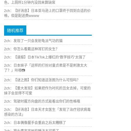
色，上厕所1分钟内没回来算缺席
2ch：【好消息】日本亚马逊上的口罩终于回到合适的价
格，但是配送费wwww
随机推荐
2ch：发现了一只会发射龟派气功的猫
2ch：你怎么看戴这种耳钉的女生？
2ch：【速报】日本TikTok上爆红的“数学技巧”太强了
2ch：日本妹子「这样的打扮对童贞君是不是刺激太大
了？」咔嚓📷
2ch：【谜之图】你们知道这张图为什么可怕吗？
2ch：【重大发现】如果把作为衬托的丑女去掉，可爱的
妹子会显得不可爱
2ch：驾驶时握方向盘的方式能看出你们的性格哦
2ch：【好消息】日本天才女医生「发现了治疗冠状病毒
感染的方法」
2ch：日本偶像握手会重启之后太糟糕了