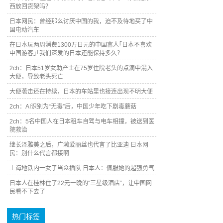
西放回货架吗？
日本网民：曾经那么讨厌中国的我，迫不及待地买了中
国电动汽车
在日本玩两周消费1300万日元的中国富人｢日本不喜欢
中国游客｣｢我们深爱的日本还能保持多久？
2ch：日本51岁女助产士在75岁住院老头的点滴中混入
大便，导致老头死亡
大便袭击还在持续，日本的车站里也接连出现不明大便
2ch：AI识别为“无毒”后，中国少年吃下剧毒蘑菇
2ch：5名中国人在日本租车自驾与电车相撞，被送到医
院救治
继长泽雅美之后，广濑爱丽丝也代言了比亚迪 日本网
民：别什么代言都接啊
上海地铁内一女子当众插队 日本人：佩服她的超强勇气
日本人在桂林住了22元一晚的“三星级酒店”，让中国网
民看不下去了
热门标签