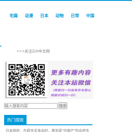
宅腐
动漫
日本
动物
日常
中国
⭐⭐⭐关注2ch中文网
热门围观
日本网民：在超市买食品时，看到是“中国产”你会把东