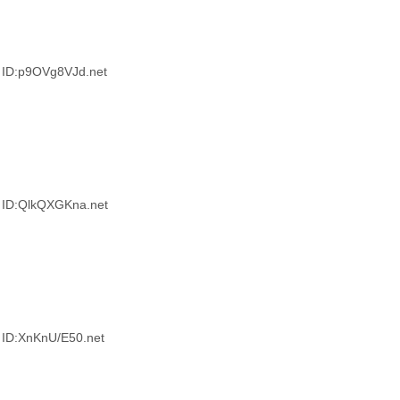
ID:p9OVg8VJd.net
ID:QlkQXGKna.net
ID:XnKnU/E50.net