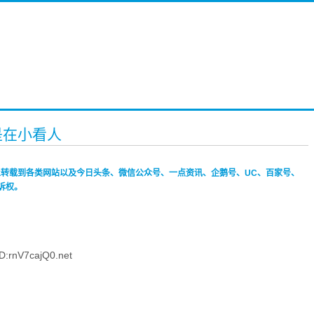
是在小看人
禁止转载到各类网站以及今日头条、微信公众号、一点资讯、企鹅号、UC、百家号、
诉权。
:rnV7cajQ0.net