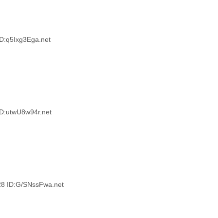
:q5Ixg3Ega.net
:utwU8w94r.net
ID:G/SNssFwa.net