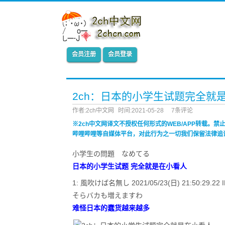
会员注册
会员登录
2ch：日本的小学生试题完全就
作者:2ch中文网
时间:2021-05-28
7条评论
※2ch中文网译文不授权任何形式的WEB/APP转载。
哔哩哔哩等自媒体平台，对此行为之一切我们保留法律追
小学生の問題 なめてる
日本的小学生试题 完全就是在小看人
1: 風吹けば名無し 2021/05/23(日) 21:50:29.22 ID
そらバカも増えますわ
难怪日本的蠢货越来越多