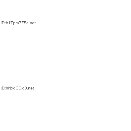
ID:b1Tpm7Z5a.net
D:hNxgCCjq0.net