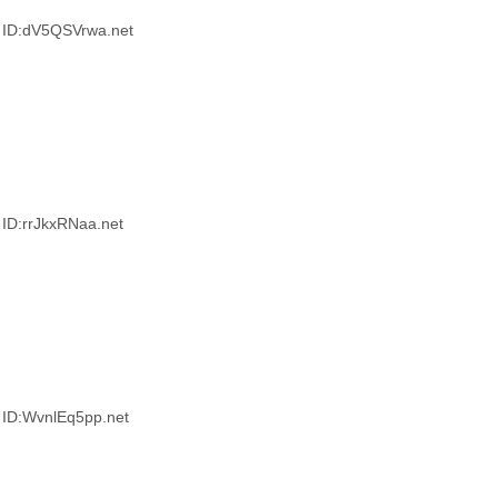
ID:dV5QSVrwa.net
D:rrJkxRNaa.net
D:WvnlEq5pp.net