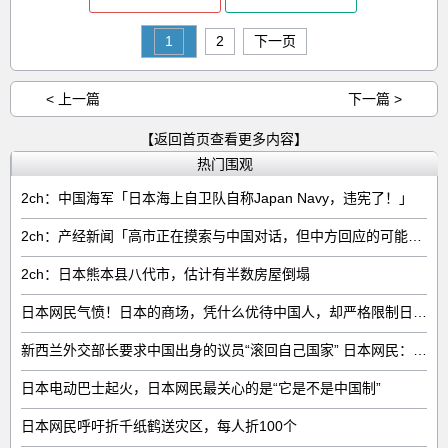
1
2
下一页
< 上一篇
下一篇 >
【返回首页查看更多内容】
热门围观
2ch：中国海军「日本海上自卫队自称Japan Navy，违宪了！」
2ch：产经新闻「高市正在摸索与中国对话，但中方回应的可能性很低」
2ch：日本熊本县八代市，估计有半数房屋倒塌
日本网民气愤！日本的商场，凭什么优待中国人，却严格限制日本人
新西兰外交部长要求中国出身的议员“滚回自己国家” 日本网民：奇异果滚回原产国
日本电动巴士起火，日本网民最关心的是“它是不是中国制”
日本网民呼吁折千纸鹤送灾区，每人折100个