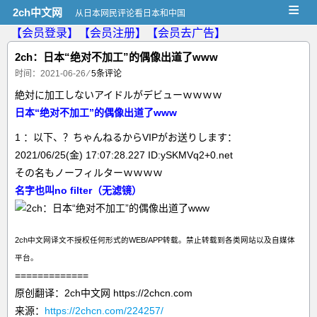
≡
2ch中文网
从日本网民评论看日本和中国
【会员登录】
【会员注册】
【会员去广告】
2ch：日本“绝对不加工”的偶像出道了www
时间：2021-06-26
⁄
5条评论
絶対に加工しないアイドルがデビューｗｗｗｗ
日本“绝对不加工”的偶像出道了www
1 ：以下、？ちゃんねるからVIPがお送りします：
2021/06/25(金) 17:07:28.227 ID:ySKMVq2+0.net
その名もノーフィルターｗｗｗｗ
名字也叫no filter（无滤镜）
2ch中文网译文不授权任何形式的WEB/APP转载。禁止转载到各类网站以及自媒体
平台。
=============
原创翻译：2ch中文网 https://2chcn.com
来源：
https://2chcn.com/224257/