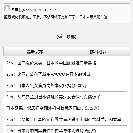
名無し@2chcn
2021.06.26
整容或化妆都是加工后，不修图就不是加工了，日本人审美观牛逼
【返回顶部】
最新发布
随机推荐
2ch：国产涨价太猛，日本的中国厕纸进口量暴增
2ch：比亚迪公布了新车RACCO在日本的销量
2ch：日本人气女演员向熊本灾区捐款300万
2ch：从乌克兰到日本避难的美少女去做写真偶像了
日本网民：邻居把空调外机对着我家门口，怎么办？
2ch：【悲报】日本的昆布零食首次采用中国产食材后，因太臭了召回产品
2ch：日本对中国实质性断供半导体先进封装设备