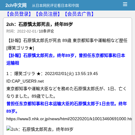
≡
2ch中文网
从日本网民评论看日本和中国
【会员登录】
【会员注册】
【会员去广告】
2ch：石原慎太郎死去，终年89岁
时间：2022-02-01
⁄
10条评论
【訃報】石原慎太郎氏が死去 89歳 東京都知事や運輸相など歴任
[爆笑ゴリラ★]
【訃報】石原慎太郎死去，终年89岁，曾担任东京都知事和日本
运输相
1 ：爆笑ゴリラ ★：2022/02/01(火) 13:55:19.45
ID:CAP_USER9.net
東京都知事や運輸大臣などを務めた石原慎太郎氏が、1日、亡く
なりました。89歳でした。
曾担任东京都知事和日本运输大臣的石原慎太郎于1日去世。终年
89岁。
https://www3.nhk.or.jp/news/html/20220201/k10013460691000.htm