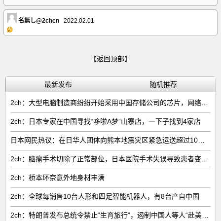
名無し@2chcn
2022.02.01
【返回顶部】
最新发布
随机推荐
2ch：大型电脑制造商纷纷开始采用中国存储公司的芯片，网络右翼将抵制电脑
2ch：日本专家在中国寻找“哆啦A梦”山寨店，一下子找到4家店
日本网民热议：在日华人团体向熊本地震灾区紧急运送超过10吨救援物资
2ch：脑瘤手术切除了正常部位，日本医院手术失误导致患者变成植物人
2ch：桥本环奈意外地身材丰满
2ch：全球每销售‌10台人形和四足智能机器人‌，有‌8台‌产自中国
2ch：特朗普发布总统令禁止“生育旅行”，遏制中国人等人“赴美生子”