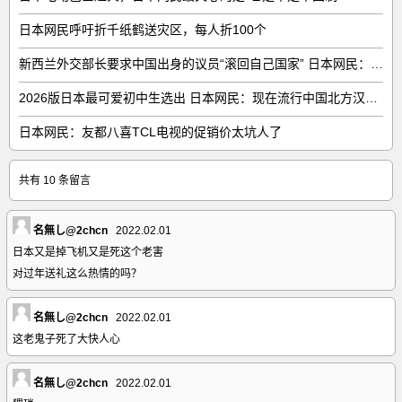
日本网民呼吁折千纸鹤送灾区，每人折100个
新西兰外交部长要求中国出身的议员“滚回自己国家” 日本网民：奇异果滚回原产国
2026版日本最可爱初中生选出 日本网民：现在流行中国北方汉族脸
日本网民：友都八喜TCL电视的促销价太坑人了
共有 10 条留言
名無し@2chcn
2022.02.01
日本又是掉飞机又是死这个老害
对过年送礼这么热情的吗？
名無し@2chcn
2022.02.01
这老鬼子死了大快人心
名無し@2chcn
2022.02.01