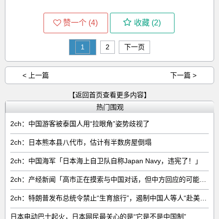
赞一个 (
4
)
收藏 (
2
)
1
2
下一页
< 上一篇
下一篇 >
【返回首页查看更多内容】
热门围观
2ch：中国游客被泰国人用“拉眼角”姿势歧视了
2ch：日本熊本县八代市，估计有半数房屋倒塌
2ch：中国海军「日本海上自卫队自称Japan Navy，违宪了！」
2ch：产经新闻「高市正在摸索与中国对话，但中方回应的可能性很低」
2ch：特朗普发布总统令禁止“生育旅行”，遏制中国人等人“赴美生子”
日本电动巴士起火，日本网民最关心的是“它是不是中国制”