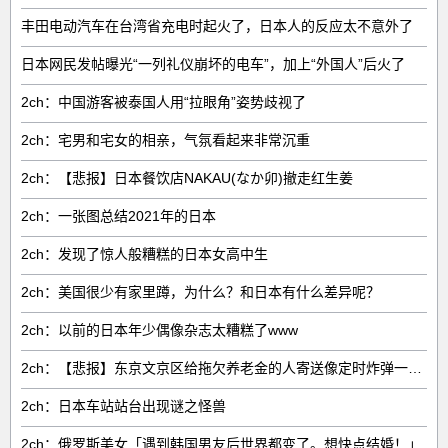
丰田电动汽车在台湾省充电时起火了，日本人的反应太不意外了
日本网民发帖曝光“一列礼仪崩坏的电车”，加上“外国人”后火了
2ch：中国游客被泰国人用“拉眼角”姿势歧视了
2ch：宅男和宅女的相亲，气氛看起来非常沉重
2ch：【悲报】日本餐饮店NAKAU(なか卯)撤走红生姜
2ch：一张图总结2021年的日本
2ch：发现了惊人般糟糕的日本女高中生
2ch：美国很少有家里蹲，为什么？和日本有什么差异呢？
2ch：以前的日本年少偶像杂志太糟糕了www
2ch：【悲报】东京文京区给拖欠养老金的人寄送像定时炸弹一样的信件
2ch：日本车站站台出现谜之怪兽
2ch：俄罗斯美女「遇到韩国男友后世界都变了。想快点结婚！」