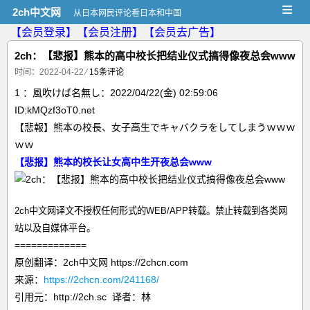
≡
2ch中文网
从日本网民评论看日本和中国
【会员登录】
【会员注册】
【会员去广告】
2ch：【悲报】熊本的高中校长把结业仪式搞得像夜总会www
时间：2022-04-22
⁄
15条评论
1 ：風吹けば名無し：2022/04/22(金) 02:59:06
ID:kMQzf3oT0.net
【悲報】熊本の校長、女子高生でキャバクラをしてしまうｗｗｗ
ｗｗ
【悲报】熊本的校长让女高中生开夜总会www
2ch中文网译文不授权任何形式的WEB/APP转载。禁止转载到各类网
站以及自媒体平台。
=============
原创翻译：2ch中文网 https://2chcn.com
来源：
https://2chcn.com/241168/
引用元：http://2ch.sc 译者：林