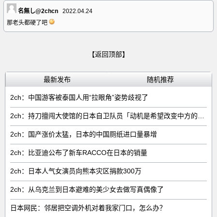
名無し@2chcn
2022.04.24
那老头都硬了吧
【返回顶部】
最新发布
随机推荐
2ch：中国游客被泰国人用“拉眼角”姿势歧视了
2ch：持刀擅闯大使馆的日本自卫队员「动机是希望改变中方的外交方针」
2ch：国产涨价太猛，日本的中国厕纸进口量暴增
2ch：比亚迪公布了新车RACCO在日本的销量
2ch：日本人气女演员向熊本灾区捐款300万
2ch：从乌克兰到日本避难的美少女去做写真偶像了
日本网民：邻居把空调外机对着我家门口，怎么办？