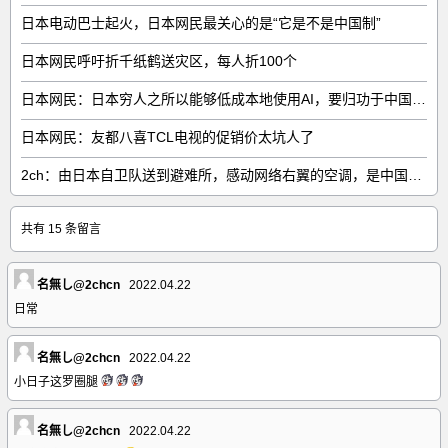
日本电动巴士起火，日本网民最关心的是“它是不是中国制”
日本网民呼吁折千纸鹤送灾区，每人折100个
日本网民：日本穷人之所以能够低成本地使用AI，要归功于中国……
日本网民：友都八喜TCL电视的促销价太坑人了
2ch：由日本自卫队送到避难所，感动网络右翼的空调，是中国制的……
共有 15 条留言
名無し@2chcn
2022.04.22
日常
名無し@2chcn
2022.04.22
小日子这罗圈腿
名無し@2chcn
2022.04.22