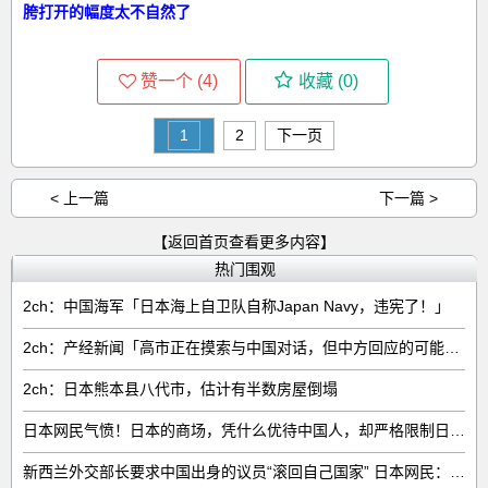
胯打开的幅度太不自然了
赞一个 (
4
)
收藏 (
0
)
1
2
下一页
< 上一篇
下一篇 >
【返回首页查看更多内容】
热门围观
2ch：中国海军「日本海上自卫队自称Japan Navy，违宪了！」
2ch：产经新闻「高市正在摸索与中国对话，但中方回应的可能性很低」
2ch：日本熊本县八代市，估计有半数房屋倒塌
日本网民气愤！日本的商场，凭什么优待中国人，却严格限制日本人
新西兰外交部长要求中国出身的议员“滚回自己国家” 日本网民：奇异果滚回原产国