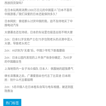
西放回货架吗？
在日本玩两周消费1300万日元的中国富人｢日本不喜欢
中国游客｣｢我们深爱的日本还能保持多久？
日本网民：曾经那么讨厌中国的我，迫不及待地买了中
国电动汽车
大便袭击还在持续，日本的车站里也接连出现不明大便
2ch：日本51岁女助产士在75岁住院老头的点滴中混入
大便，导致老头死亡
2ch：AI识别为“无毒”后，中国少年吃下剧毒蘑菇
2ch：日本公园内发现的上半身尸体身份确定，为45岁
的中国籍女性
上海地铁内一女子当众插队 日本人：佩服她的超强勇气
继长泽雅美之后，广濑爱丽丝也代言了比亚迪 日本网
民：别什么代言都接啊
2ch：5名中国人在日本租车自驾与电车相撞，被送到医
院救治
热门标签