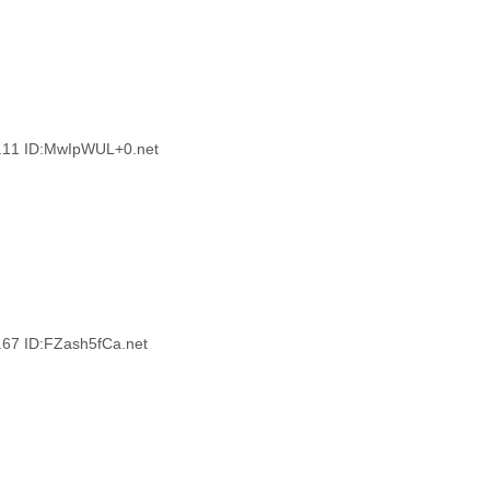
1 ID:MwIpWUL+0.net
 ID:FZash5fCa.net