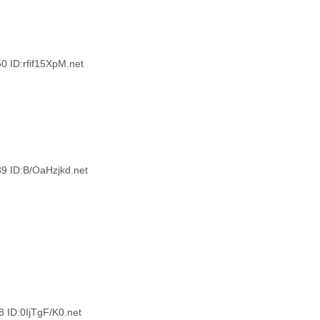
D:rfif15XpM.net
ID:B/OaHzjkd.net
D:0IjTgF/K0.net