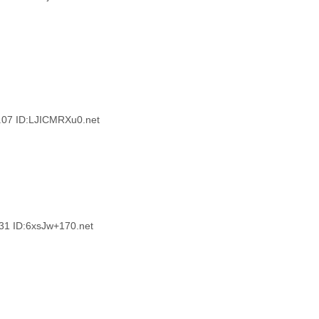
7 ID:LJICMRXu0.net
ID:6xsJw+170.net