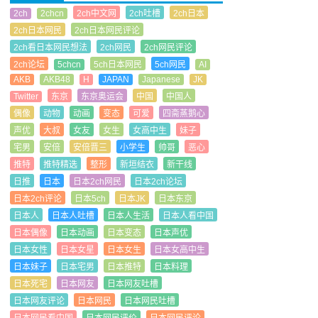
2ch
2chcn
2ch中文网
2ch吐槽
2ch日本
2ch日本网民
2ch日本网民评论
2ch看日本网民想法
2ch网民
2ch网民评论
2ch论坛
5chcn
5ch日本网民
5ch网民
AI
AKB
AKB48
H
JAPAN
Japanese
JK
Twitter
东京
东京奥运会
中国
中国人
偶像
动物
动画
变态
可爱
四斋蒸鹅心
声优
大叔
女友
女生
女高中生
妹子
宅男
安倍
安倍晋三
小学生
帅哥
恶心
推特
推特精选
整形
新垣结衣
新干线
日推
日本
日本2ch网民
日本2ch论坛
日本2ch评论
日本5ch
日本JK
日本东京
日本人
日本人吐槽
日本人生活
日本人看中国
日本偶像
日本动画
日本变态
日本声优
日本女性
日本女星
日本女生
日本女高中生
日本妹子
日本宅男
日本推特
日本料理
日本死宅
日本网友
日本网友吐槽
日本网友评论
日本网民
日本网民吐槽