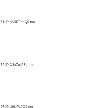
1 ID:XhRDF4hQ0.net
 ID:O3xZeJJBd.net
 ID:U9LjPL0O0.net