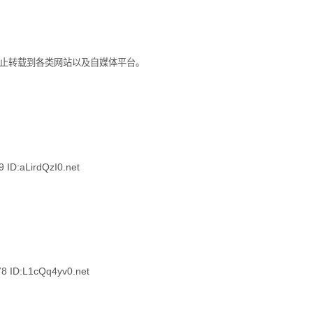
。禁止转载到各类网站以及自媒体平台。
D:aLirdQzI0.net
ID:L1cQq4yv0.net