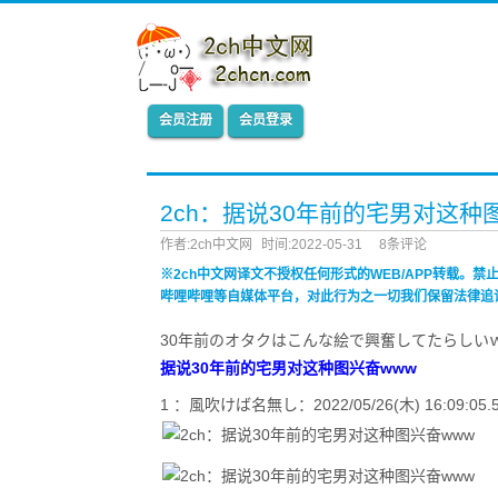
会员注册
会员登录
2ch：据说30年前的宅男对这种
作者:2ch中文网
时间:2022-05-31
8条评论
※2ch中文网译文不授权任何形式的WEB/APP转载。
哔哩哔哩等自媒体平台，对此行为之一切我们保留法律追
30年前のオタクはこんな絵で興奮してたらしい
据说30年前的宅男对这种图兴奋www
1 ：風吹けば名無し：2022/05/26(木) 16:09:05.51