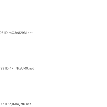
 ID:rnO3n829M.net
9 ID:4FhNksUR0.net
 ID:qjIMhQst0.net