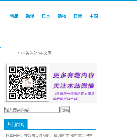
宅腐
动漫
日本
动物
日常
中国
⭐⭐⭐关注2ch中文网
热门围观
日本网民：在超市买食品时，看到是“中国产”你会把东