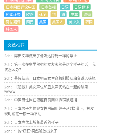
日本网民看中国
日本网民评价
日本网民评论
日本网民评论中国
日本首相
日语
日语翻译
桥本环奈
欧派
死宅
狗
猫
电车
结婚
网帖翻译
网民
美国
美国人
美少女
韩国
韩国人
文章推荐
2ch：岸田文雄做出了像发达障碍一样的举止
2ch：第一次在家里留宿的女友素颜是这个样子的话，我
该怎么办？
2ch：暑假结束，日本初三女生穿着制服从站台跳入铁轨
2ch：【悲报】美女声优和丑女声优站在一起的结果
wwww
2ch：中国男性因在银座百货商店扒窃被逮捕
2ch：日本男子为偷窥女性房间用绳子从7楼滑下，被发
现时躺在一楼一动不动
2ch：日本声优上坂堇最近的样子
2ch：牛的“疯狂”突然解放出来了