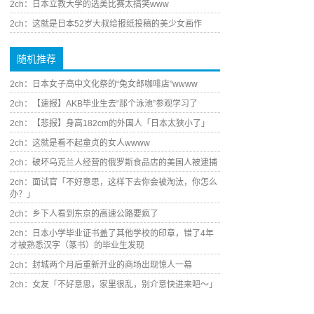
2ch：日本立教大学的选美比赛太搞笑www
2ch：这就是日本52岁大叔给报纸投稿的美少女画作
随机推荐
2ch：日本女子高中文化祭的“兔女郎咖啡店”wwww
2ch：【速报】AKB毕业生去“那个泳池”参观学习了
2ch：【悲报】身高182cm的外国人「日本太狭小了」
2ch：这就是看不起童贞的女人wwww
2ch：破坏乌克兰人经营的俄罗斯食品店的美国人被逮捕
2ch：面试官「不好意思，这样下去你会被淘汰，你怎么
办？」
2ch：乡下人看到东京的高速公路要疯了
2ch：日本小学毕业证书盖了其他学校的印章，错了4年
才被熟悉汉字（篆书）的毕业生发现
2ch：封城两个月后重新开业的商场出现惊人一幕
2ch：女友「不好意思，家里很乱，别介意快进来吧～」