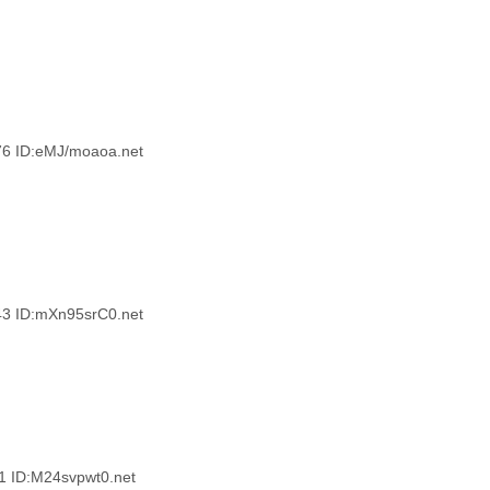
ID:eMJ/moaoa.net
ID:mXn95srC0.net
ID:M24svpwt0.net