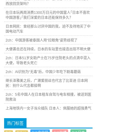
西放回货架吗？
在日本玩两周消费1300万日元的中国富人｢日本不喜欢
中国游客｣｢我们深爱的日本还能保持多久？
日本网民：曾经那么讨厌中国的我，迫不及待地买了中
国电动汽车
2ch：中国游客被泰国人用“拉眼角”姿势歧视了
大便袭击还在持续，日本的车站里也接连出现不明大便
2ch：日本51岁女助产士在75岁住院老头的点滴中混入
大便，导致老头死亡
2ch：AI识别为“无毒”后，中国少年吃下剧毒蘑菇
继长泽雅美之后，广濑爱丽丝也代言了比亚迪 日本网
民：别什么代言都接啊
2ch：5名中国人在日本租车自驾与电车相撞，被送到医
院救治
上海地铁内一女子当众插队 日本人：佩服她的超强勇气
热门标签