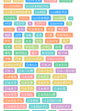
2ch
2chcn
2ch中文网
2ch吐槽
2ch日本
2ch日本网民
2ch日本网民评论
2ch看日本网民想法
2ch网民
2ch网民评论
2ch论坛
5chcn
5ch日本网民
5ch网民
AI
AKB
AKB48
H
JAPAN
Japanese
JK
Twitter
东京
东京奥运会
中国
中国人
偶像
动物
动画
变态
可爱
四斋蒸鹅心
声优
大叔
女友
女生
女高中生
妹子
宅男
安倍
安倍晋三
小学生
帅哥
恶心
推特
推特精选
整形
新垣结衣
新干线
日推
日本
日本2ch网民
日本2ch论坛
日本2ch评论
日本5ch
日本JK
日本东京
日本人
日本人吐槽
日本人生活
日本人看中国
日本偶像
日本动画
日本变态
日本声优
日本女性
日本女星
日本女生
日本女高中生
日本妹子
日本宅男
日本推特
日本料理
日本死宅
日本网友
日本网友吐槽
日本网友评论
日本网民
日本网民吐槽
日本网民看中国
日本网民评价
日本网民评论