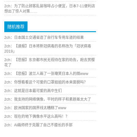
2ch：为了防止顾客乱装咖啡占小便宜，日本7-11便利店
想出了惊人对策……
随机推荐
2ch：日本国土交通省造了自行车专用车道的结果
2ch：【速报】日本将新冠病毒的名称改为「冠状病毒
2019」
2ch：【悲报】东京都市民无视待在家的劝告，跑去赏樱
花了
2ch：【悲报】波兰人画了一张嘲笑日本人的图www
2ch：你想看看这个可爱的口罩姐姐的本来面貌吗？
2ch：这就是日本最可爱的高中生们
2ch：我支持的网络偶像，平时的样子和素颜差太大了
2ch：欧洲国家的国界线太糟糕了www
2ch：现在的地下偶像水平这么高吗！？
2ch：AI画师终于克服了自己不擅长的手部