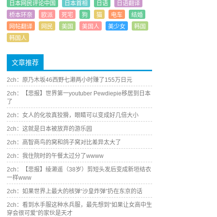
日本网民评论中国
日本首相
日语
日语翻译
桥本环奈
欧派
死宅
狗
猫
电车
结婚
网帖翻译
网民
美国
美国人
美少女
韩国
韩国人
文章推荐
2ch：原乃木坂46西野七濑两小时赚了155万日元
2ch：【悲报】世界第一youtuber Pewdiepie移居到日本
了
2ch：女人的化妆真狡猾，眼睛可以变成好几倍大小
2ch：这就是日本被放弃的游乐园
2ch：高智商鸟的窝和鸽子窝对比差异太大了
2ch：我住院时的午餐太过分了wwww
2ch：【悲报】绫濑遥（38岁）剪短头发后变成新垣结衣
一样www
2ch：如果世界上最大的核弹“沙皇炸弹”扔在东京的话
2ch：看到水手服这种水兵服，最先想到“如果让女高中生
穿会很可爱”的家伙是天才