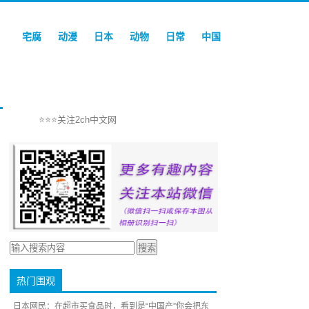
宅腐
动漫
日本
动物
日常
中国
⭐⭐⭐关注2ch中文网
热门围观
日本网民：在超市买食品时，看到是“中国产”你会把东