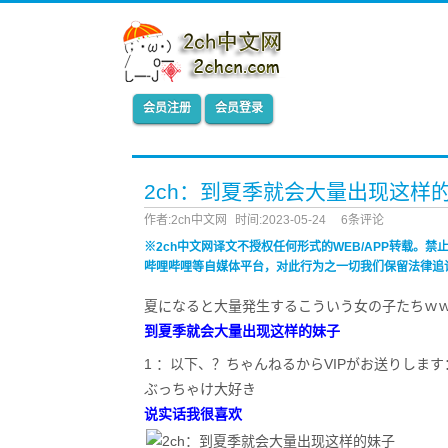
会员注册
会员登录
2ch：到夏季就会大量出现这样
作者:2ch中文网
时间:2023-05-24
6条评论
※2ch中文网译文不授权任何形式的WEB/APP转载。
哔哩哔哩等自媒体平台，对此行为之一切我们保留法律追
夏になると大量発生するこういう女の子たちｗ
到夏季就会大量出现这样的妹子
1 ：以下、？ちゃんねるからVIPがお送りします：2023/05
ぶっちゃけ大好き
说实话我很喜欢