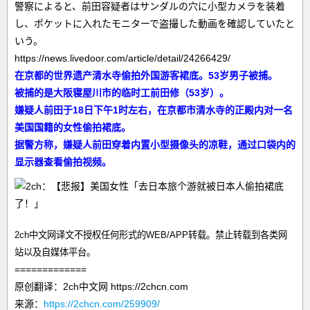
警察によると、前田容疑者はサンダルの穴に小型カメラを装着
し、ポケットに入れたモニターで盗撮した動画を確認していたと
いう。
https://news.livedoor.com/article/detail/24266429/
在京都的世界遗产清水寺偷拍外国游客裙底。53岁男子被捕。
被捕的是大阪寝屋川市的临时工前田修（53岁）。
嫌疑人前田于18日下午1时左右，在京都市清水寺的正殿内对一名
美国国籍的女性偷拍裙底。
据警方称，嫌疑人前田穿着内置小型摄像头的凉鞋，通过口袋内的
显示器查看偷拍视频。
2ch中文网译文不授权任何形式的WEB/APP转载。禁止转载到各类网
站以及自媒体平台。
=============
原创翻译：2ch中文网 https://2chcn.com
来源：
https://2chcn.com/259909/