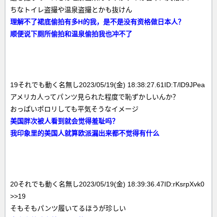
ちなトイレ盗撮や温泉盗撮とかも抜けん
理解不了裙底偷拍有多H的我，是不是没有资格做日本人？
顺便说下厕所偷拍和温泉偷拍我也冲不了
19それでも動く名無し2023/05/19(金) 18:38:27.61ID:T/lD9JPea
アメリカ人ってパンツ見られた程度で恥ずかしいんか？
おっぱいポロリしても平気そうなイメージ
美国胖次被人看到就会觉得羞耻吗？
我印象里的美国人就算欧派漏出来都不觉得有什么
20それでも動く名無し2023/05/19(金) 18:39:36.47ID:rKsrpXvk0
>>19
そもそもパンツ履いてるほうが珍しい