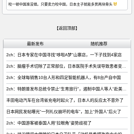
咬一顿中国准没错。只要卖力咬中国，日本主子就能多赏两块骨头
【返回顶部】
最新发布
随机推荐
2ch：日本专家在中国寻找“哆啦A梦”山寨店，一下子找到4家店
2ch：脑瘤手术切除了正常部位，日本医院手术失误导致患者变成植物人
2ch：全球每销售‌10台人形和四足智能机器人‌，有‌8台‌产自中国
2ch：特朗普发布总统令禁止“生育旅行”，遏制中国人等人“赴美生子”
丰田电动汽车在台湾省充电时起火了，日本人的反应太不意外了
日本网民发帖曝光“一列礼仪崩坏的电车”，加上“外国人”后火了
2ch：中国游客被泰国人用“拉眼角”姿势歧视了