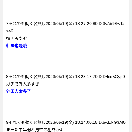
7それでも動く名無し2023/05/19(金) 18:27:20.80ID:3vAb9SwTa
>>6
韓国もやぞ
韩国也是哦
8それでも動く名無し2023/05/19(金) 18:23:17.70ID:D4cd5Gyp0
ガチで外人多すぎ
外国人太多了
9それでも動く名無し2023/05/19(金) 18:24:00.15ID:5wENG3AI0
まーた中年弱者男性の犯罪かよ