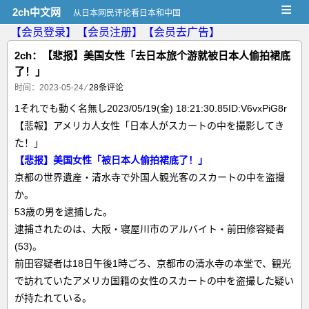
≡
2ch中文网
从日本网民评论看日本和中国
【会员登录】
【会员注册】
【会员去广告】
2ch：【悲报】美国女性「去日本旅个游就被日本人偷拍裙底
了！」
时间：2023-05-24
⁄
28条评论
1それでも動く名無し2023/05/19(金) 18:21:30.85ID:V6vxPiG8r
【悲報】アメリカ人女性「日本人がスカートの中を撮影してき
た！」
【悲报】美国女性「被日本人偷拍裙底了！」
京都の世界遺産・清水寺で外国人観光客のスカートの中を盗撮
か。
53歳の男を逮捕した。
逮捕されたのは、大阪・寝屋川市のアルバイト・前田修容疑者
(53)。
前田容疑者は18日午後1時ごろ、京都市の清水寺の本堂で、観光
で訪れていたアメリカ国籍の女性のスカートの中を盗撮した疑い
が持たれている。