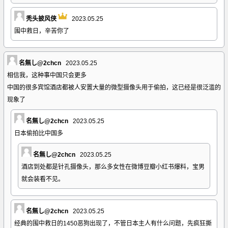
秃头披风侠
2023.05.25
围中救日，辛苦你了
名無し@2chcn
2023.05.25
相信我，这种事中国只会更多
中国的很多宾馆酒店都被人安置大量的微型摄像头用于偷拍，这已经是很泛滥的
现象了
名無し@2chcn
2023.05.25
日本偷拍比中国多
名無し@2chcn
2023.05.25
酒店到处都是针孔摄像头，那么多女性在微博豆瓣小红书爆料，宝男
就会装看不见。
名無し@2chcn
2023.05.25
经典的围中救日的1450恶狗出现了，不管日本主人有什么问题，先疯狂撕