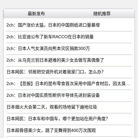
最新发布
随机推荐
2ch：国产涨价太猛，日本的中国厕纸进口量暴增
2ch：比亚迪公布了新车RACCO在日本的销量
2ch：日本人气女演员向熊本灾区捐款300万
2ch：从乌克兰到日本避难的美少女去做写真偶像了
日本网民：邻居把空调外机对着我家门口，怎么办？
2ch：【悲报】日本的昆布零食首次采用中国产食材后，因太臭了召回产品
2ch：日本对中国实质性断供半导体先进封装设备
日本烟火大会第二天，观看的场地留下遍地垃圾
日本网民：日本车和中国车，哪个更加站在用户角度？
日本超骨感美少女，跳了支舞得到400万次围观