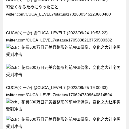
可愛くなるためにやったこと
witter.com/CUCA_LEVEL7/status/1702630345223680480
CUCA(くーか) @CUCA_LEVEL7 (2023/09/24 19:53:22)
twitter.com/CUCA_LEVEL7/status/1705898213759500382
CUCA(くーか) @CUCA_LEVEL7 (2023/09/25 19:00:33)
twitter.com/CUCA_LEVEL7/status/1706247309640814594