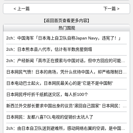
< 上一篇
下一篇 >
【返回首页查看更多内容】
热门围观
2ch：中国海军「日本海上自卫队自称Japan Navy，违宪了！」
2ch：日本熊本县八代市，估计有半数房屋倒塌
2ch：产经新闻「高市正在摸索与中国对话，但中方回应的可能性很低」
日本网民气愤！日本的商场，凭什么优待中国人，却严格限制日本人
日本电动巴士起火，日本网民最关心的是“它是不是中国制”
日本网民呼吁折千纸鹤送灾区，每人折100个
新西兰外交部长要求中国出身的议员“滚回自己国家” 日本网民：奇异果滚回原产国
日本网民：友都八喜TCL电视的促销价太坑人了
2ch：由日本自卫队送到避难所，感动网络右翼的空调，是中国制的……