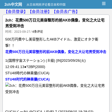
≡
2ch中文网
从日本网民评论看日本和中国
【会员登录】
【会员注册】
【会员去广告】
2ch：花费500万日元美容整形的前AKB偶像，变化之大让宅
男受到冲击
时间：2023-09-27
⁄
4条评论
500万円費やし美容整形したAKBアイドル、激変にオタク衝
撃！！
花费500万日元美容整形的前AKB偶像，变化之大让宅男受到冲击
1(国際宇宙ステーション) (８級) [IN]2023/09/26(火)
12:09:41.13●?2BP(2000)
STU48時代の榊美優(CUCA)
STU48时代的榊美優(CUCA)
CUCA(くーか) @CUCA_LEVEL7 (2023/09/15 19:28:02)