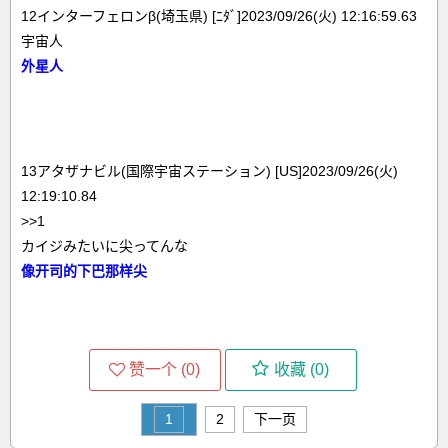
12インターフェロンβ(埼玉県) [ﾆﾀﾞ]2023/09/26(火) 12:16:59.63
宇宙人
外星人
13アタザナビル(国際宇宙ステーション) [US]2023/09/26(火)
12:19:10.84
>>1
カイジみたいに尖ってんな
像开司的下巴那样尖
赞一个 (
0
)
收藏 (
0
)
1
2
下一页