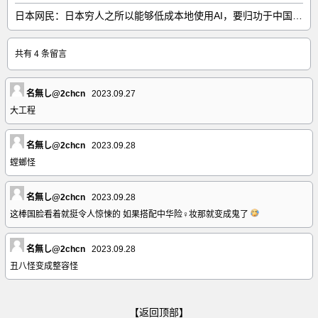
日本网民：日本穷人之所以能够低成本地使用AI，要归功于中国……
共有 4 条留言
名無し@2chcn
2023.09.27
大工程
名無し@2chcn
2023.09.28
螳螂怪
名無し@2chcn
2023.09.28
这棒国脸看着就挺令人惊悚的 如果搭配中华险♀妆那就变成鬼了
名無し@2chcn
2023.09.28
丑八怪变成整容怪
【返回顶部】