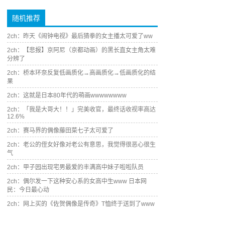
随机推荐
2ch：昨天《闹钟电视》最后猜拳的女主播太可爱了ww
2ch：【悲报】京阿尼（京都动画）的黑长直女主角太难
分辨了
2ch：桥本环奈反复低画质化→高画质化→低画质化的结
果
2ch：这就是日本80年代的萌画wwwwwwww
2ch：「我是大哥大！！」完美收官，最终话收视率高达
12.6%
2ch：赛马界的偶像藤田菜七子太可爱了
2ch：老公的侄女好像对老公有意思，我觉得很恶心很生
气
2ch：甲子园出现宅男最爱的丰满高中妹子啦啦队员
2ch：偶尔发一下这种安心系的女高中生www 日本网
民：今日最心动
2ch：网上买的《佐贺偶像是传奇》T恤终于送到了www