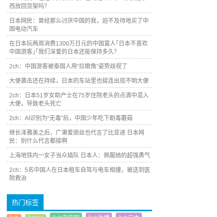
西放回货架吗？
日本网民：曾经那么讨厌中国的我，迫不及待地买了中
国电动汽车
在日本玩两周消费1300万日元的中国富人｢日本不喜欢
中国游客｣｢我们深爱的日本还能保持多久？
2ch：中国游客被泰国人用“拉眼角”姿势歧视了
大便袭击还在持续，日本的车站里也接连出现不明大便
2ch：日本51岁女助产士在75岁住院老头的点滴中混入
大便，导致老头死亡
2ch：AI识别为“无毒”后，中国少年吃下剧毒蘑菇
继长泽雅美之后，广濑爱丽丝也代言了比亚迪 日本网
民：别什么代言都接啊
上海地铁内一女子当众插队 日本人：佩服她的超强勇气
2ch：5名中国人在日本租车自驾与电车相撞，被送到医
院救治
热门标签