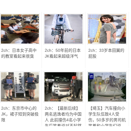
2ch：日本女子高中
2ch：50年前的日本
2ch：33岁本田翼的
的教室看起来很臭
JK看起来超级洋气
屁股
2ch：东京市中心的
2ch：【最新后续】
【埼玉】汽车撞向小
JK，裙子短到突破极
两名逃逸者均为中国
学生队伍致4人受
限
人 此前撞伤4名小学
伤，50多岁的男司机
生后笑着说对不起然
笑着和小学生们说