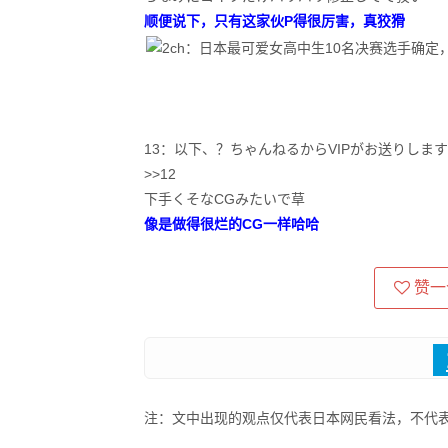
顺便说下，只有这家伙P得很厉害，真狡猾
13：以下、？ちゃんねるからVIPがお送りします：2019/10/
>>12
下手くそなCGみたいで草
像是做得很烂的CG一样哈哈
赞一
注：文中出现的观点仅代表日本网民看法，不代