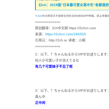
《2ch：2019版“日本最可爱女高中生”各都道
※
2ch
中文网译文不授权任何形式的WEB/APP转载。禁止转
=============
原创翻译：2ch中文网 https://2chcn.com
来源：
https://2chcn.com/184202/
引用元：http://2ch.sc 译者：小桐
=============
2：以下、？ちゃんねるからVIPがお送りします：2019/10/0
何人か可愛い子が消えてるな
有几个可爱妹子不见了呢
3：以下、？ちゃんねるからVIPがお送りします：2019/10/0
真ん中
正中间