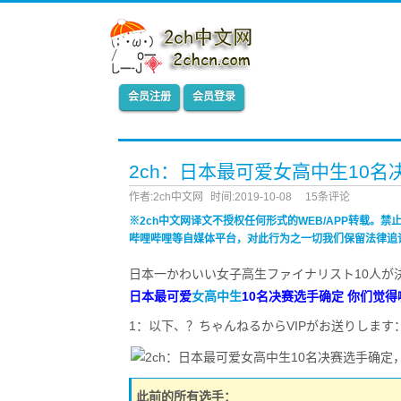
会员注册
会员登录
2ch：日本最可爱女高中生10
作者:2ch中文网
时间:2019-10-08
15条评论
※2ch中文网译文不授权任何形式的WEB/APP转载。
哔哩哔哩等自媒体平台，对此行为之一切我们保留法律追
日本一かわいい女子高生ファイナリスト10人が
日本最可爱
女高中生
10名决赛选手确定 你们觉
1：以下、？ちゃんねるからVIPがお送りします：2019/10/0
此前的所有选手：