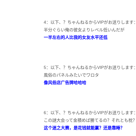
4：以下、？ちゃんねるからVIPがお送りします：2019/10/
半分ぐらい俺の彼女よりレベル低いんだが
一半左右的人比我的女友水平还低
5：以下、？ちゃんねるからVIPがお送りします：2019/10/0
風俗のパネルみたいでワロタ
像风俗店广告牌哈哈哈
6：以下、？ちゃんねるからVIPがお送りします：2019/10/0
この謎大会って金積めば勝てるの？それとも枕
这个迷之大赛，是花钱就能赢？还是靠睡？