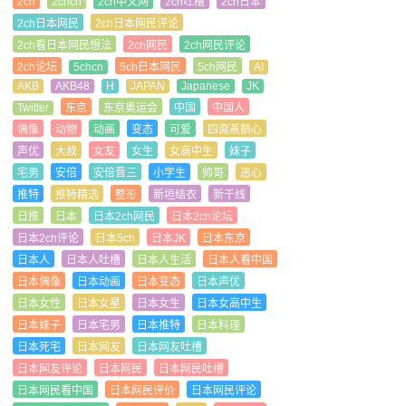
2ch
2chcn
2ch中文网
2ch吐槽
2ch日本
2ch日本网民
2ch日本网民评论
2ch看日本网民想法
2ch网民
2ch网民评论
2ch论坛
5chcn
5ch日本网民
5ch网民
AI
AKB
AKB48
H
JAPAN
Japanese
JK
Twitter
东京
东京奥运会
中国
中国人
偶像
动物
动画
变态
可爱
四斋蒸鹅心
声优
大叔
女友
女生
女高中生
妹子
宅男
安倍
安倍晋三
小学生
帅哥
恶心
推特
推特精选
整形
新垣结衣
新干线
日推
日本
日本2ch网民
日本2ch论坛
日本2ch评论
日本5ch
日本JK
日本东京
日本人
日本人吐槽
日本人生活
日本人看中国
日本偶像
日本动画
日本变态
日本声优
日本女性
日本女星
日本女生
日本女高中生
日本妹子
日本宅男
日本推特
日本料理
日本死宅
日本网友
日本网友吐槽
日本网友评论
日本网民
日本网民吐槽
日本网民看中国
日本网民评价
日本网民评论