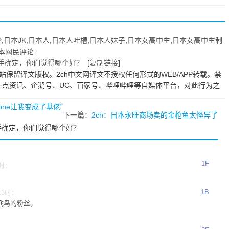
后逃走
「对不起对不起」，
然后逃走了
论
,
日本JK
,
日本人
,
日本人吐槽
,
日本人妹子
,
日本女高中生
,
日本女高中生制
本网民评论
选手确定，你们觉得哪个好？
[
复制链接
]
站保留译文版权。2ch中文网译文不授权任何形式的WEB/APP转载。禁
一点资讯、企鹅号、UC、百家号、哔哩哔哩等自媒体平台，对此行为之
one让我变成了基佬”
下一篇：
2ch：日本永旺商场卖的金枪鱼太怪异了
选手确定，你们觉得哪个好？
1F
2时：
1B
13时：
飞鸟的粉丝。