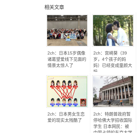
相关文章
2ch：日本15岁偶像
2ch：宫崎葵（39
诸葛望爱线下见面的
岁，4个孩子的妈
情景太惊人了
妈）已经变成童颜大
妈
2ch：日本男女生恋
2ch：特朗普政府暂
爱的现实太残酷了
停哈佛大学招收国际
学生 日本网民：被
中国占领的东京大学