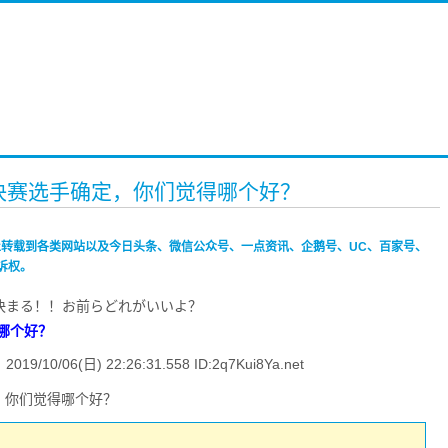
名决赛选手确定，你们觉得哪个好？
禁止转载到各类网站以及今日头条、微信公众号、一点资讯、企鹅号、UC、百家号、
诉权。
決まる！！お前らどれがいいよ？
得哪个好？
6(日) 22:26:31.558 ID:2q7Kui8Ya.net