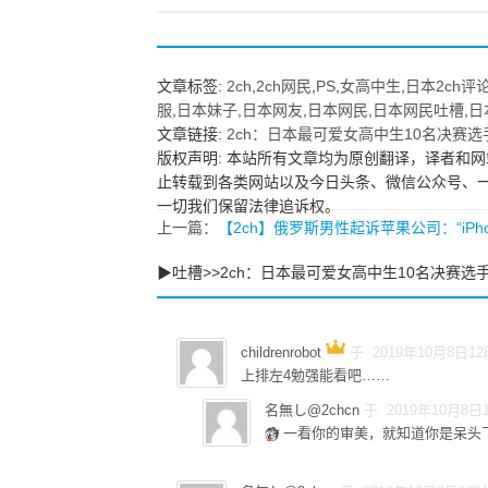
也应采取同样措施
文章标签:
2ch
,
2ch网民
,
PS
,
女高中生
,
日本2ch评
服
,
日本妹子
,
日本网友
,
日本网民
,
日本网民吐槽
,
日
文章链接:
2ch：日本最可爱女高中生10名决赛
版权声明: 本站所有文章均为原创翻译，译者和网
止转载到各类网站以及今日头条、微信公众号、
一切我们保留法律追诉权。
上一篇：
【2ch】俄罗斯男性起诉苹果公司：“iPh
▶吐槽>>2ch：日本最可爱女高中生10名决赛
childrenrobot
于 2019年10月8日1
上排左4勉强能看吧……
名無し@2chcn
于 2019年10月8日
一看你的审美，就知道你是呆头