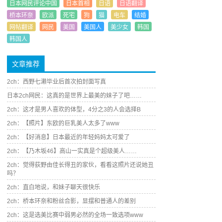
日本网民评论中国
日本首相
日语
日语翻译
桥本环奈
欧派
死宅
狗
猫
电车
结婚
网帖翻译
网民
美国
美国人
美少女
韩国
韩国人
文章推荐
2ch：西野七濑毕业后首次拍封面写真
日本2ch网民：这真的是世界上最美的妹子了吧……
2ch：这才是男人喜欢的体型，4分之3的人会选择B
2ch：【照片】东欧的巨乳美人太多了www
2ch：【好消息】日本最近的年轻妈妈太可爱了
2ch：【乃木坂46】高山一实真是个超级美人……
2ch：觉得荻野由佳长得丑的家伙，看看这照片还说她丑
吗？
2ch：直白地说，和妹子聊天很快乐
2ch：桥本环奈和粉丝合影，显摆和普通人的差别
2ch：这是选美比赛中弱男必然的全场一致选项www