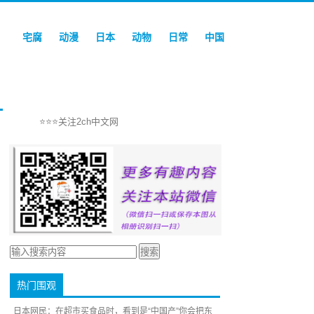
宅腐
动漫
日本
动物
日常
中国
⭐⭐⭐关注2ch中文网
热门围观
日本网民：在超市买食品时，看到是“中国产”你会把东