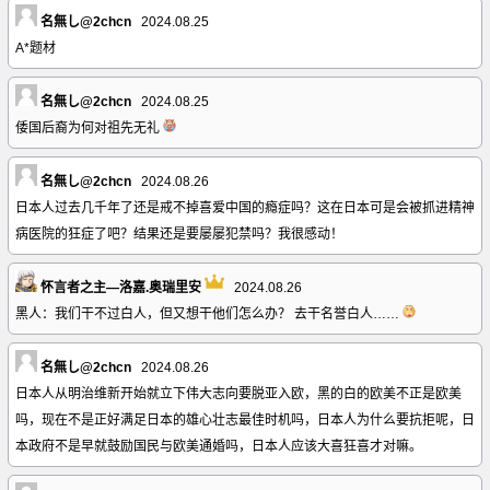
名無し@2chcn
2024.08.25
A*题材
名無し@2chcn
2024.08.25
倭国后裔为何对祖先无礼
名無し@2chcn
2024.08.26
日本人过去几千年了还是戒不掉喜爱中国的瘾症吗？这在日本可是会被抓进精神
病医院的狂症了吧？结果还是要屡屡犯禁吗？我很感动！
怀言者之主—洛嘉.奥瑞里安
2024.08.26
黑人：我们干不过白人，但又想干他们怎么办？ 去干名誉白人……
名無し@2chcn
2024.08.26
日本人从明治维新开始就立下伟大志向要脱亚入欧，黑的白的欧美不正是欧美
吗，现在不是正好满足日本的雄心壮志最佳时机吗，日本人为什么要抗拒呢，日
本政府不是早就鼓励国民与欧美通婚吗，日本人应该大喜狂喜才对嘛。