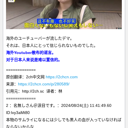
海外のユーチューバーが流したデマ。
それは、日本人にとって信じられないものでした。
海外Youtuber散布的谣言。
对于日本人来说是难以置信的。
=============
原创翻译：2ch中文网
https://2chcn.com
来源：
https://2chcn.com/p/280589/
引用元：http://2ch.sc 译者：林
=============
2 ：名無しさん＠涙目です。：2024/08/24(土) 11:41:49.60
ID:lvy3aMt80
本物のサムライになるには少しでも黒人の血が入っていなければ
ならないからな