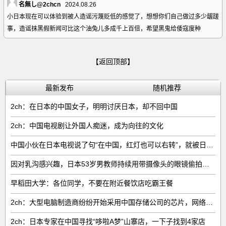
名無し@2chcn
2024.08.26
小日本现在可以体验到被人造谣污蔑贬低的感觉了，想想你们自己做过多少龌蹉
事，造谣抹黑假新闻可比这个油兔儿多成千上百倍，希望黑鬼给倭寇度种
【返回顶部】
最新发布
随机推荐
2ch：在日本的中国女子，明明讨厌日本，却不回中国
2ch：中国电视剧让外国人痴迷，成为向往的文化
中国小伙在日本电视说了句“在中国，红灯也可以右转”，就被日本人网暴了
因对乳沟感兴趣，日本53岁男教师持续用带摄像头的眼镜偷拍女子
早稻田大学：各位同学，不要在附近餐饮店吃霸王餐
2ch：大型电脑制造商纷纷开始采用中国存储公司的芯片，网络右翼将抵制电脑
2ch：日本专家在中国寻找“哆啦A梦”山寨店，一下子找到4家店