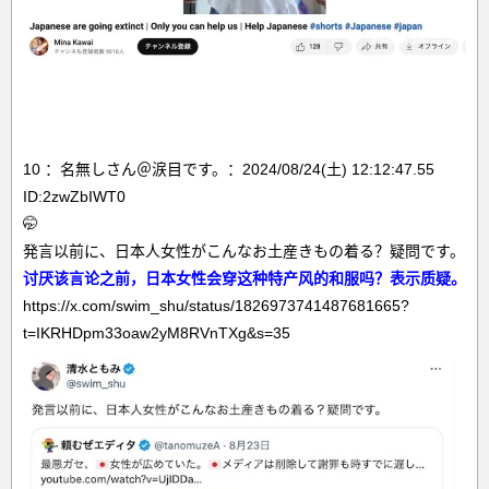
10 ：名無しさん＠涙目です。：2024/08/24(土) 12:12:47.55
ID:2zwZbIWT0
🤭
発言以前に、日本人女性がこんなお土産きもの着る？疑問です。
讨厌该言论之前，日本女性会穿这种特产风的和服吗？表示质疑。
https://x.com/swim_shu/status/1826973741487681665?
t=IKRHDpm33oaw2yM8RVnTXg&s=35