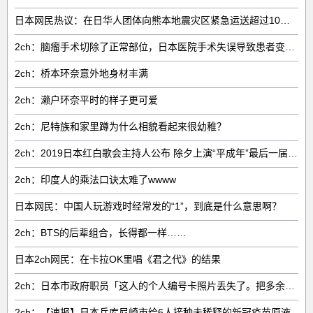
日本网民热议：在日华人团体向熊本地震灾区紧急运送超过10吨救援物资
2ch：脑瘤手术切除了正常部位，日本医院手术失误导致患者变成植物人
2ch：桥本环奈意外地身材丰满
2ch：濑户环奈平时的样子更可爱
2ch：尼特族和家里蹲为什么相貌看起来很幼稚？
2ch：2019日本红白歌会主持人公布 除夕上演“平成年”最后一届红白
2ch：印度人的乘法口诀太难了wwww
日本网民：中国人玩游戏时经常发的“1”，到底是什么意思啊？
2ch：BTS的后辈组合，长得都一样……
日本2ch网民：在卡拉OK里唱《君之代》的结果
2ch：日本市政府职员「这人的个人编号卡照片丢失了。把多余的他人照片贴上去好了」
2ch：【速报】日本兵库尼崎市给6人接种未稀释的新冠疫苗原液