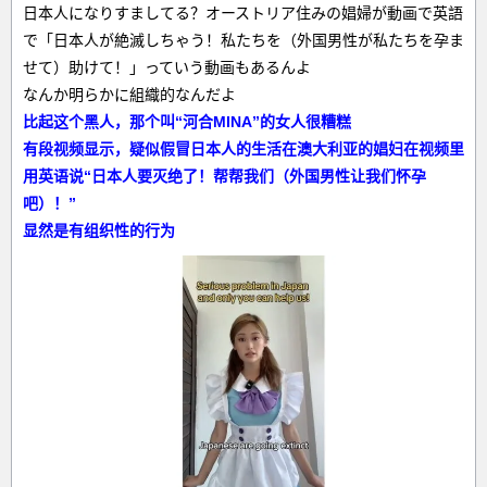
日本人になりすましてる？オーストリア住みの娼婦が動画で英語
で「日本人が絶滅しちゃう！私たちを（外国男性が私たちを孕ま
せて）助けて！」っていう動画もあるんよ
なんか明らかに組織的なんだよ
比起这个黑人，那个叫“河合MINA”的女人很糟糕
有段视频显示，疑似假冒日本人的生活在澳大利亚的娼妇在视频里
用英语说“日本人要灭绝了！帮帮我们（外国男性让我们怀孕
吧）！”
显然是有组织性的行为