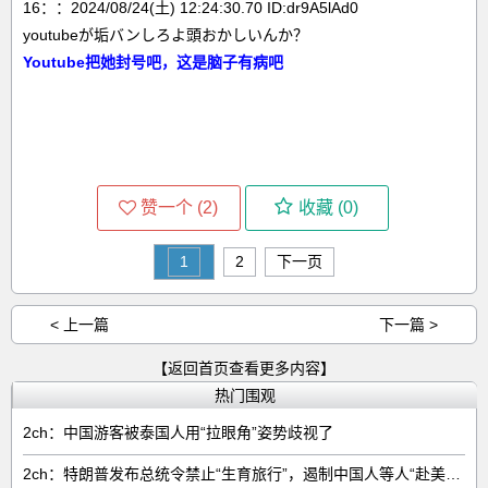
16：：2024/08/24(土) 12:24:30.70 ID:dr9A5lAd0
youtubeが垢バンしろよ頭おかしいんか？
Youtube把她封号吧，这是脑子有病吧
赞一个 (
2
)
收藏 (
0
)
1
2
下一页
< 上一篇
下一篇 >
【返回首页查看更多内容】
热门围观
2ch：中国游客被泰国人用“拉眼角”姿势歧视了
2ch：特朗普发布总统令禁止“生育旅行”，遏制中国人等人“赴美生子”