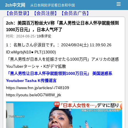
≡
2ch中文网
从日本网民评论看日本和中国
【会员登录】
【会员注册】
【会员去广告】
2ch：美国百万粉丝大V称「黑人男性让日本人怀孕就能领到
1000万日元」，日本人气坏了
时间：2024-08-25
⁄
19条评论
1 ：名無しさん＠涙目です。：2024/08/24(土) 11:39:50.26
ID:eMgrbjN10● PLT(13000)
「黒人男性が日本人を妊娠させたら1000万円」アメリカの迷惑
YouTuberターシャ・Kがデマ拡散
「黑人男性让日本人怀孕就能领到1000万日元」 美国迷惑系
Youtuber Tasha K传播谣言
https://www.fnn.jp/articles/-/748109
https://youtu.be/e0G7W8W_jtk