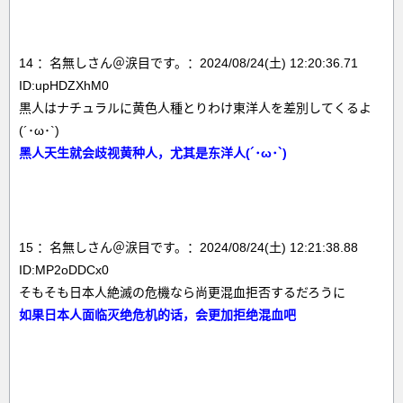
14 ：名無しさん＠涙目です。：2024/08/24(土) 12:20:36.71
ID:upHDZXhM0
黒人はナチュラルに黄色人種とりわけ東洋人を差別してくるよ
(´･ω･`)
黑人天生就会歧视黄种人，尤其是东洋人(´･ω･`)
15 ：名無しさん＠涙目です。：2024/08/24(土) 12:21:38.88
ID:MP2oDDCx0
そもそも日本人絶滅の危機なら尚更混血拒否するだろうに
如果日本人面临灭绝危机的话，会更加拒绝混血吧