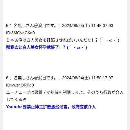
5 ：名無しさん＠涙目です。：2024/08/24(土) 11:45:07.03
ID:3MGvqCKn0
じゃあ俺は白人美女を妊娠させればいいんだな！？(｀・ω・´)
那我去让白人美女怀孕就好了！？(｀・ω・´)
6 ：名無しさん＠涙目です。：2024/08/24(土) 11:50:17.97
ID:kwznORFg0
ユーチューブは悪質デマ拡散を制限しろよ。そのうち行政が介入
してくるぞ
Youtube要禁止博主扩散恶劣谣言。政府应该介入