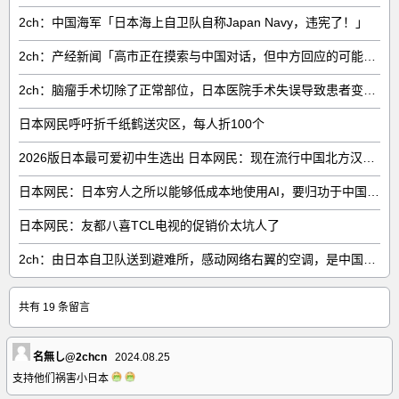
2ch：中国海军「日本海上自卫队自称Japan Navy，违宪了！」
2ch：产经新闻「高市正在摸索与中国对话，但中方回应的可能性很低」
2ch：脑瘤手术切除了正常部位，日本医院手术失误导致患者变成植物人
日本网民呼吁折千纸鹤送灾区，每人折100个
2026版日本最可爱初中生选出 日本网民：现在流行中国北方汉族脸
日本网民：日本穷人之所以能够低成本地使用AI，要归功于中国……
日本网民：友都八喜TCL电视的促销价太坑人了
2ch：由日本自卫队送到避难所，感动网络右翼的空调，是中国制的……
共有 19 条留言
名無し@2chcn
2024.08.25
支持他们祸害小日本