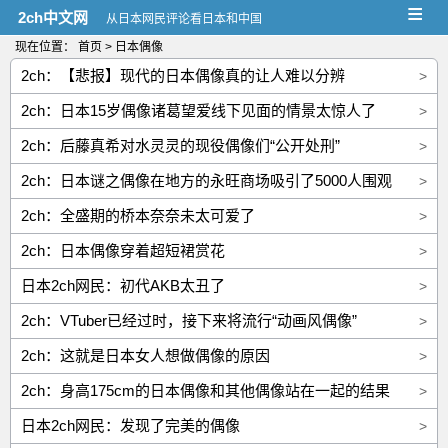
≡
2ch中文网
从日本网民评论看日本和中国
现在位置：
首页
> 日本偶像
2ch：【悲报】现代的日本偶像真的让人难以分辨
>
2ch：日本15岁偶像诸葛望爱线下见面的情景太惊人了
>
2ch：后藤真希对水灵灵的现役偶像们“公开处刑”
>
2ch：日本谜之偶像在地方的永旺商场吸引了5000人围观
>
2ch：全盛期的桥本奈奈未太可爱了
>
2ch：日本偶像穿着超短裙赏花
>
日本2ch网民：初代AKB太丑了
>
2ch：VTuber已经过时，接下来将流行“动画风偶像”
>
2ch：这就是日本女人想做偶像的原因
>
2ch：身高175cm的日本偶像和其他偶像站在一起的结果
>
日本2ch网民：发现了完美的偶像
>