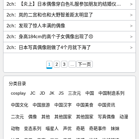
2ch：【炎上】日本偶像穿白色礼服参加朋友的结婚仪式→被骂「违反礼仪」「没有常识」
>
2ch：岚的二宫和也和大野智差距太明显了
>
2ch：发现了惊人丰满的偶像
>
2ch：身高184cm的高个子女偶像出现了😣
>
2ch：日本写真偶像刚做了4个月就下海了
>
1
2
3
...
下一页
分类目录
cosplay
JC
JD
JK
JS
三次元
中国
中国制造系列
中国文化
中国旅游
中国汉字
中国美食
中国资讯
二次元
偶像
其他
其他国家
其他国家
写真偶像
动漫
动物
变态系列
喵星人
声优
奇葩
奇葩事件
妹妹