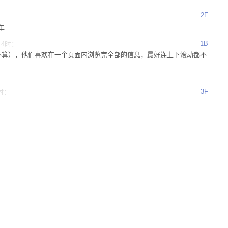
2F
年
1B
14时：
不算），他们喜欢在一个页面内浏览完全部的信息，最好连上下滚动都不
3F
3时：