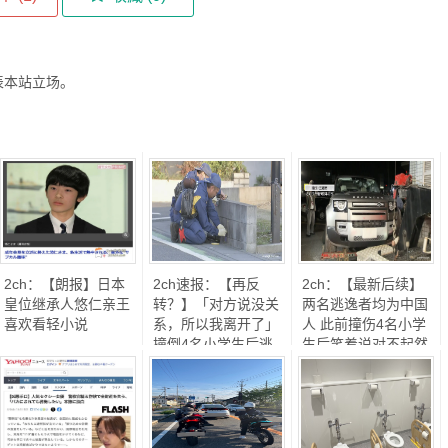
表本站立场。
2ch：【朗报】日本
2ch速报：【再反
2ch：【最新后续】
皇位继承人悠仁亲王
转？】「对方说没关
两名逃逸者均为中国
喜欢看轻小说
系，所以我离开了」
人 此前撞伤4名小学
w
撞倒4名小学生后逃
生后笑着说对不起然
逸的中国男子否认部
后逃走
分嫌疑