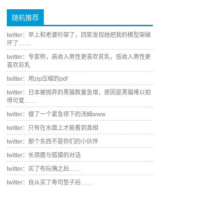
随机推荐
twitter：早上和老婆吵架了，回家发现她把我的模型架破
坏了……
twitter：专家称，高收入男性更喜欢贫乳，低收入男性更
喜欢巨乳
twitter：用zip压缩的pdf
twitter：日本被抛弃的黑猫数量急增，原因是黑猫难以拍
得可爱……
twitter：做了一个紧急停下的汤姆www
twitter：只有在水面上才能看到真相
twitter：那个东西不是你们的小伙伴
twitter：长颈鹿与狐獴的对话
twitter：买了布玩偶之后……
twitter：自从买了寿司垫子后……