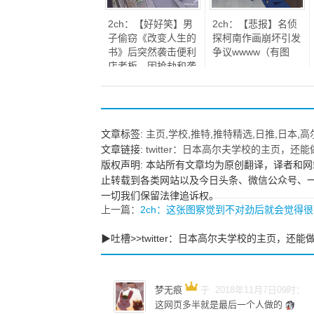
2ch：【好好笑】男
2ch：【悲报】名侦
子偷窃《改变人生的
探柯南作画崩坏引发
书》后突然袭击便利
争议wwww（有图
店老板，因抢劫和袭
击被捕
文章标签:
主页
,
学校
,
推特
,
推特精选
,
日推
,
日本
,
高
文章链接:
twitter：日本高尔夫学校的主页，还
版权声明: 本站所有文章均为原创翻译，译者和网
止转载到各类网站以及今日头条、微信公众号、
一切我们保留法律追诉权。
上一篇：
2ch：这张图察觉到不对劲后就会觉得
▶吐槽>>twitter：日本高尔夫学校的主页，还
梦无痕
于 2018年11月7日09时：
这网页多半就是最后一个人做的