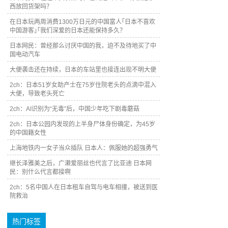
西放回货架吗？
在日本玩两周消费1300万日元的中国富人｢日本不喜欢
中国游客｣｢我们深爱的日本还能保持多久？
日本网民：曾经那么讨厌中国的我，迫不及待地买了中
国电动汽车
大便袭击还在持续，日本的车站里也接连出现不明大便
2ch：日本51岁女助产士在75岁住院老头的点滴中混入
大便，导致老头死亡
2ch：AI识别为“无毒”后，中国少年吃下剧毒蘑菇
2ch：日本公园内发现的上半身尸体身份确定，为45岁
的中国籍女性
上海地铁内一女子当众插队 日本人：佩服她的超强勇气
继长泽雅美之后，广濑爱丽丝也代言了比亚迪 日本网
民：别什么代言都接啊
2ch：5名中国人在日本租车自驾与电车相撞，被送到医
院救治
热门标签