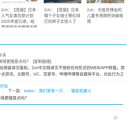
2ch：【悲报】日本
2ch：【悲报】日本
2ch：大阪世博会的
人气女演员原计划
矮个子女骑士等红绿
儿童专用厕所突破极
2025年底引退，结
灯的样子太惊人了
限
果被电信诈骗骗光所
有财产
尔夫
能做得更随意点吗？
[
复制链接
]
站保留译文版权。2ch中文网译文不授权任何形式的WEB/APP转载。禁
一点资讯、企鹅号、UC、百家号、哔哩哔哩等自媒体平台，对此行为之
很可怕
下一篇：
twitter：我们家有一只……猫型机器人
能做得更随意点吗？
1F