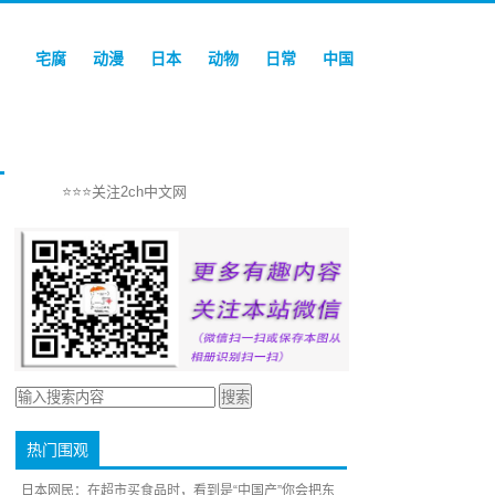
宅腐
动漫
日本
动物
日常
中国
⭐⭐⭐关注2ch中文网
热门围观
日本网民：在超市买食品时，看到是“中国产”你会把东