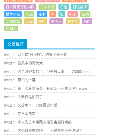
日本网民看中国
日本网民评价
日本网民评论
日本网民评论中国
日本首相
日语
日语翻译
桥本环奈
欧派
死宅
狗
猫
电车
结婚
网帖翻译
网民
美国
美国人
美少女
韩国
韩国人
文章推荐
twitter：以为是“报报恩”，结果仔细一看……
twitter：强风中的博美犬
twitter：这个时钟太帅了，但是有点贵……73000日元
twitter：可怕的一幕
twitter：第一次看到海苔，有那么不可思议吗？www
twitter：今天真是热死了
twitter：又被甩了，已经累觉不爱
twitter：在日本电车上……
twitter：本以为日本姫路的治安会更好点的
twitter：这绝对是欺诈吧……不过最终还是吃完了