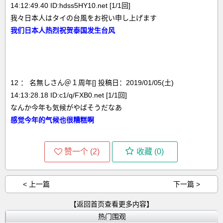
14:12:49.40 ID:hdss5HY10.net [1/1回]
我々日本人はタイの台風をお祝い申し上げます
我们日本人热烈祝贺泰国发生台风
12 ： 名無しさん＠１周年[] 投稿日：2019/01/05(土)
14:13:28.18 ID:c1/q/FXB0.net [1/1回]
なんか今年も気候がやばそうだなあ
感觉今年的气候也很糟糕啊
赞一个 (
2
)
收藏 (
0
)
< 上一篇
下一篇 >
【返回首页查看更多内容】
热门围观