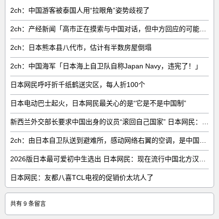
2ch：中国游客被泰国人用“拉眼角”姿势歧视了
2ch：产经新闻「高市正在摸索与中国对话，但中方回应的可能性很低」
2ch：日本熊本县八代市，估计有半数房屋倒塌
2ch：中国海军「日本海上自卫队自称Japan Navy，违宪了！」
日本网民呼吁折千纸鹤送灾区，每人折100个
日本电动巴士起火，日本网民最关心的是“它是不是中国制”
新西兰外交部长要求中国出身的议员“滚回自己国家” 日本网民：奇异果滚回原产国
2ch：由日本自卫队送到避难所，感动网络右翼的空调，是中国制的……
2026版日本最可爱初中生选出 日本网民：现在流行中国北方汉族脸
日本网民：友都八喜TCL电视的促销价太坑人了
共有 9 条留言