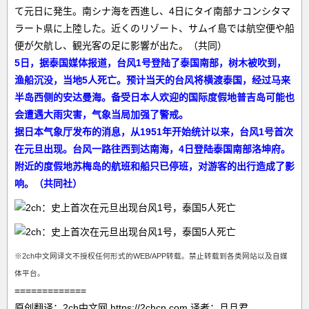
て元日に発生。南シナ海を西進し、4日にタイ南部ナコンシタマ
ラート県に上陸した。近くのリゾート、サムイ島では航空便や船
便が欠航し、観光客の足に影響が出た。（共同）
5日，据泰国媒体报道，台风1号登陆了泰国南部，树木被吹到，
渔船沉没，当地5人死亡。预计当天的台风将横渡泰国，经过马来
半岛西侧的安达曼海。备受日本人欢迎的国际度假地普吉岛可能也
会遭遇大雨灾害，气象当局加强了警戒。
据日本气象厅发布的消息，从1951年开始统计以来，台风1号首次
在元旦出现。台风一路往西到达南海，4日登陆泰国南部洛坤府。
附近的度假地苏梅岛的航班和船只已停班，对游客的出行造成了影
响。（共同社）
※2ch中文网译文不授权任何形式的WEB/APP转载。禁止转载到各类网站以及自媒
体平台。
=============
原创翻译：2ch中文网 https://2chcn.com 译者：旦旦君