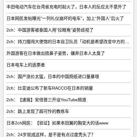
丰田电动汽车在台湾省充电时起火了，日本人的反应太不意外了
日本网民发帖曝光“一列礼仪崩坏的电车”，加上“外国人”后火了
2ch：中国游客被泰国人用“拉眼角”姿势歧视了
2ch：持刀擅闯大使馆的日本自卫队员「动机是希望改变中方的外交方针」
外国游客在日本做出捂鼻子姿势，嫌弃日本人太臭了
日本电车上的逃票者
2ch：国产涨价太猛，日本的中国厕纸进口量暴增
2ch：比亚迪公布了新车RACCO在日本的销量
2ch：【速报】安倍晋三开设YouTube频道
2ch：路上发现了超可怜的教练车
日本2ch网民：【验证】如果本田翼的胸变大的话www
2ch：24岁就成这样，是不是有点过度秃头了？