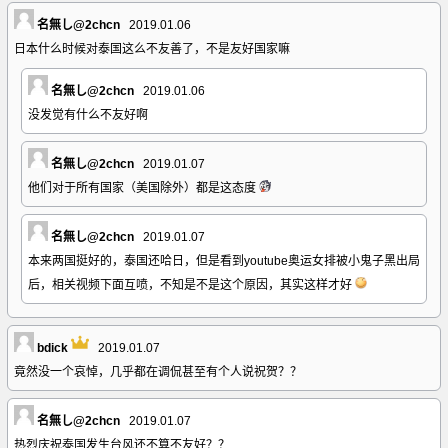
名無し@2chcn
2019.01.06
日本什么时候对泰国这么不友善了，不是友好国家嘛
名無し@2chcn
2019.01.06
没发觉有什么不友好啊
名無し@2chcn
2019.01.07
他们对于所有国家（美国除外）都是这态度
名無し@2chcn
2019.01.07
本来两国挺好的，泰国还哈日，但是看到youtube奥运女排被小鬼子黑出局
后，相关视频下面互喷，不知是不是这个原因，其实这样才好
bdick
2019.01.07
竟然没一个哀悼，几乎都在调侃甚至有个人说祝贺？？
名無し@2chcn
2019.01.07
热烈庆祝泰国发生台风还不算不友好？？