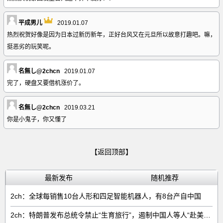
平成男儿
2019.01.07
热烈祝贺好像是因为日本过新历新年，正好台风又在元旦所以故意打趣吧。嘛，
挺恶劣的玩笑呢。
名無し@2chcn
2019.01.07
完了，硬盘又要借机涨价了。
名無し@2chcn
2019.03.21
你是小鬼子，你又懂了
【返回顶部】
最新发布
随机推荐
2ch：全球每销售‌10台人形和四足智能机器人‌，有‌8台‌产自中国
2ch：特朗普发布总统令禁止“生育旅行”，遏制中国人等人“赴美生子”