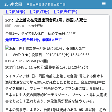
≡
2ch中文网
从日本网民评论看日本和中国
【会员登录】
【会员注册】
【会员去广告】
2ch：史上首次在元旦出现台风1号，泰国5人死亡
时间：2019-01-06
⁄
9条评论
台風1号、タイで5人死亡 初めて元日に発生
元旦首次出现台风1号，泰国5人死亡
1 ： WATeR ★[] 投稿日：2019/01/05(土) 13:34:03.68
ID:CAP_USER9.net [1/1回]
2019年1月5日 11時40分(最終更新 1月5日 12時42分)
タイメディアは5日、同国南部に上陸した台風1号による倒木や
漁船沈没などで地元の5人が死亡したと報じた。台風は同日中に
タイを横断し、マレー半島西側のアンダマン海に抜ける見通し。
日本人にも人気の国際的ビーチリゾート、プーケット島に大雨被
害をもたらす恐れもあり、気象当局が警戒を強めている。
日本の気象庁によると、台風1号は統計のある1951年以降、初め