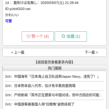
14 ：風吹けば名無し：2020/03/07(土) 21:28:44
ID:y/zlctGG0.net
かわいい
可爱
赞一个 (
4
)
收藏 (
1
)
< 上一篇
下一篇 >
【返回首页查看更多内容】
热门围观
2ch：中国海军「日本海上自卫队自称Japan Navy，违宪了！」
2ch：日本熊本县八代市，估计有半数房屋倒塌
2ch：产经新闻「高市正在摸索与中国对话，但中方回应的可能性很低」
2ch：中国游客被泰国人用“拉眼角”姿势歧视了