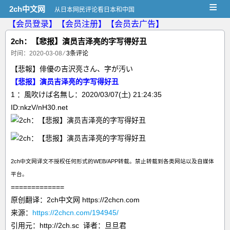
≡
2ch中文网
从日本网民评论看日本和中国
【会员登录】
【会员注册】
【会员去广告】
2ch：【悲报】演员吉泽亮的字写得好丑
时间：2020-03-08
⁄
3条评论
【悲報】俳優の吉沢亮さん、字が汚い
【悲报】演员吉泽亮的字写得好丑
1 ：風吹けば名無し：2020/03/07(土) 21:24:35
ID:nkzV/nH30.net
2ch中文网译文不授权任何形式的WEB/APP转载。禁止转载到各类网站以及自媒体
平台。
=============
原创翻译：2ch中文网 https://2chcn.com
来源：
https://2chcn.com/194945/
引用元：http://2ch.sc 译者：旦旦君