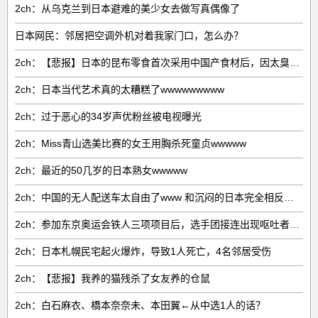
2ch：从乌克兰到日本避难的美少女去做写真偶像了
日本网民：邻居把空调外机对着我家门口，怎么办？
2ch：【悲报】日本的昆布零食首次采用中国产食材后，因太臭了召回产品
2ch：日本当代艺术真的太糟糕了wwwwwwwww
2ch：过于恶心的34岁声优粉丝被电视曝光
2ch：Miss青山选美比赛的女王用胸杀死童贞wwwww
2ch：最近的50几岁的日本熟女wwwww
2ch：中国的无人配送车太自由了www 和沉闷的日本完全相反，真让人羡慕
2ch：参加东京奥运会铁人三项项目后，选手团接连出现呕吐者wwww
2ch：日本札幌民宅起火爆炸，导致1人死亡，4名邻居受伤
2ch：【悲报】我养的猫残杀了女友养的仓鼠
2ch：白石麻衣、橋本奈奈未、本田翼←从中选1人的话？