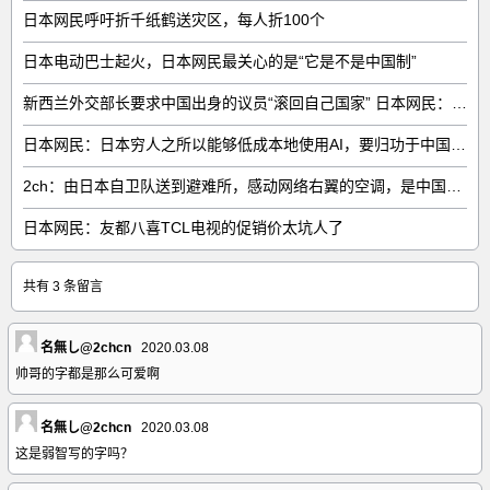
日本网民呼吁折千纸鹤送灾区，每人折100个
日本电动巴士起火，日本网民最关心的是“它是不是中国制”
新西兰外交部长要求中国出身的议员“滚回自己国家” 日本网民：奇异果滚回原产国
日本网民：日本穷人之所以能够低成本地使用AI，要归功于中国……
2ch：由日本自卫队送到避难所，感动网络右翼的空调，是中国制的……
日本网民：友都八喜TCL电视的促销价太坑人了
共有 3 条留言
名無し@2chcn
2020.03.08
帅哥的字都是那么可爱啊
名無し@2chcn
2020.03.08
这是弱智写的字吗？