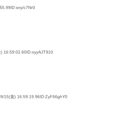
5.99ID:sny/c7Nr0
:59:02.60ID:oyyAJT910
金) 16:59:19.96ID:ZyF66ghY0