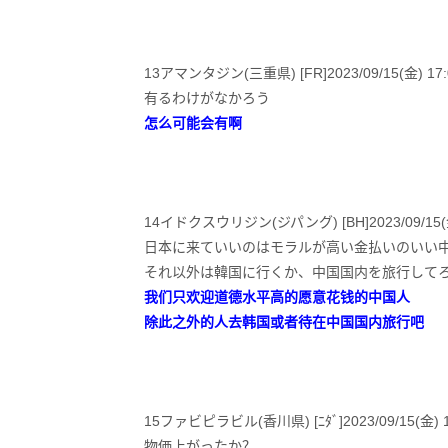
13アマンタジン(三重県) [FR]2023/09/15(金) 17:0
有るわけがなかろう
怎么可能会有啊
14イドクスウリジン(ジパング) [BH]2023/09/15(金) 
日本に来ていいのはモラルが高い金払いのいい
それ以外は韓国に行くか、中国国内を旅行して
我们只欢迎道德水平高的愿意花钱的中国人
除此之外的人去韩国或者待在中国国内旅行吧
15ファビピラビル(香川県) [ﾆﾀﾞ]2023/09/15(金) 17:
物価上がったか？