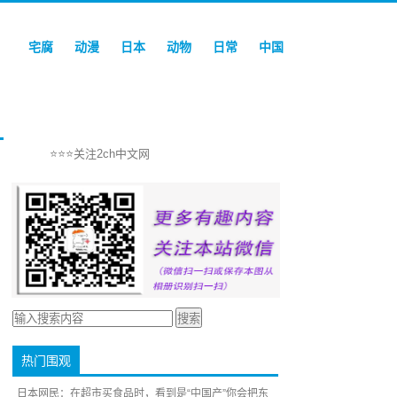
宅腐
动漫
日本
动物
日常
中国
⭐⭐⭐关注2ch中文网
热门围观
日本网民：在超市买食品时，看到是“中国产”你会把东