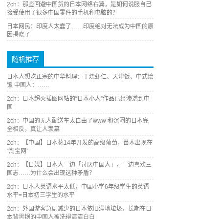
2ch：那些回避中国货的日本网络右翼，是如何说服自己
接受使用了很多中国零件的手机和电脑的？
日本网民：印度人太蠢了……印度绝对无法成为中国的原
因揭晓了
随机推荐
日本人想吃正宗的中华料理：干烧虾仁、天津饭、中式烩
饭 中国人：……
2ch：日本超火插图网站的“日本小人”作品已经渗透到中
国
2ch：中国的无人配送车太自由了www 和沉闷的日本完
全相反，真让人羡慕
2ch：【中国】日本花14年开发的高级葡萄，苗木出现在
“淘宝网”
2ch：【日媒】日本人一边「讨厌中国人」，一边喜欢三
国志……为什么会出现这种矛盾？
2ch：日本人英语水平太低，中国小学6年级学生的英语
水平=日本初三学生的水平
2ch：外国游客急剧减少的日本依旧满地垃圾，长期在日
本背黑锅的中国人被洗得清清白白