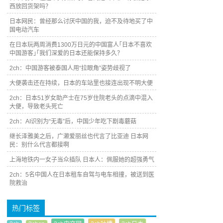
西放回货架吗？
日本网民：曾经那么讨厌中国的我，迫不及待地买了中
国电动汽车
在日本玩两周消费1300万日元的中国富人｢日本不喜欢
中国游客｣｢我们深爱的日本还能保持多久？
2ch：中国游客被泰国人用“拉眼角”姿势歧视了
大便袭击还在持续，日本的车站里也接连出现不明大便
2ch：日本51岁女助产士在75岁住院老头的点滴中混入
大便，导致老头死亡
2ch：AI识别为“无毒”后，中国少年吃下剧毒蘑菇
继长泽雅美之后，广濑爱丽丝也代言了比亚迪 日本网
民：别什么代言都接啊
上海地铁内一女子当众插队 日本人：佩服她的超强勇气
2ch：5名中国人在日本租车自驾与电车相撞，被送到医
院救治
热门标签