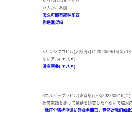
あるわけねぇーだろ
バカか、お前
怎么可能有那种东西
你是蠢货吗
5ガンシクロビル(大阪府) [ﾇｺ]2023/09/15(金) 16:58
ないアル( ▼八▼)
没有阿鲁( ▼八▼)
6エルビテグラビル(東京都) [HK]2023/09/15(金) 16
迷惑電話を掛けて業務を妨害したくらいで塩対
“就打个骚扰电话妨碍业务而已，竟然对我们如此