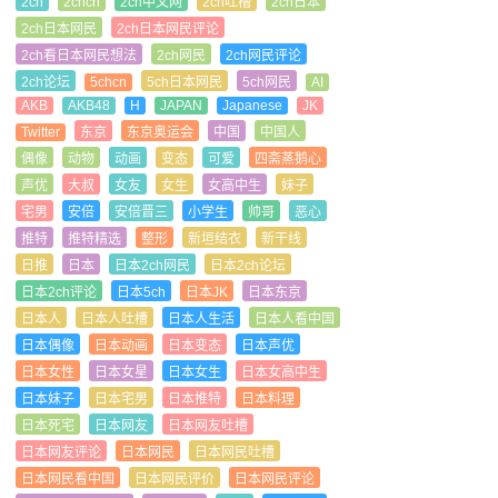
2ch
2chcn
2ch中文网
2ch吐槽
2ch日本
2ch日本网民
2ch日本网民评论
2ch看日本网民想法
2ch网民
2ch网民评论
2ch论坛
5chcn
5ch日本网民
5ch网民
AI
AKB
AKB48
H
JAPAN
Japanese
JK
Twitter
东京
东京奥运会
中国
中国人
偶像
动物
动画
变态
可爱
四斋蒸鹅心
声优
大叔
女友
女生
女高中生
妹子
宅男
安倍
安倍晋三
小学生
帅哥
恶心
推特
推特精选
整形
新垣结衣
新干线
日推
日本
日本2ch网民
日本2ch论坛
日本2ch评论
日本5ch
日本JK
日本东京
日本人
日本人吐槽
日本人生活
日本人看中国
日本偶像
日本动画
日本变态
日本声优
日本女性
日本女星
日本女生
日本女高中生
日本妹子
日本宅男
日本推特
日本料理
日本死宅
日本网友
日本网友吐槽
日本网友评论
日本网民
日本网民吐槽
日本网民看中国
日本网民评价
日本网民评论