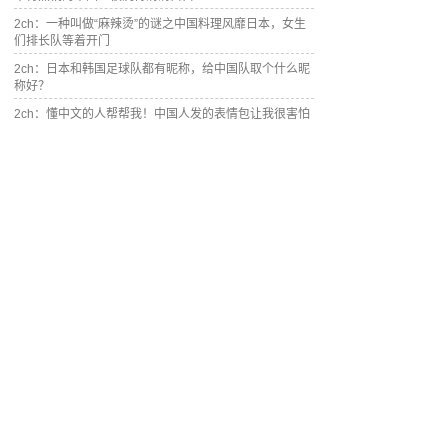
2ch：一种叫做“麻辣烫”的谜之中国料理风靡日本，女生
们排长队等着开门
2ch：日本和韩国足球队都有昵称，给中国队取个什么昵
称好？
2ch：懂中文的人帮帮我！中国人发的表情包让我很害怕