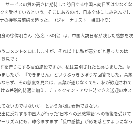
――サービスの質の高さに期待して訪日する中国人訪日客は少なくな
ックを受けているという。そこにあるのは、日本全体にしみ込んでし
ロナの接客最前線を追った。（ジャーナリスト 姫田小夏）
身の徐偉明さん（仮名・50代）は、中国人訪日客が残した感想を次
いうコメントを口にしますが、それ以上に私が意外だと思ったのは
う意見です」
ンドを誇りにする宿泊施設ですが、私は差別されたと感じました。庭
ねましたが、『できません』というぶっきらぼうな回答でした。高級
らならず、その態度を見れば、言葉が通じなくても、私が歓迎されて
受ける差別的待遇に加え、チェックイン・アウト時でさえ送迎のホス
れてないのではないか」という落胆は看過できない。
出に反対する中国人が行った“日本への迷惑電話”への報復を受けて
ツーリズムにも、昨今ますます「反中感情」が影を落とすようになっ