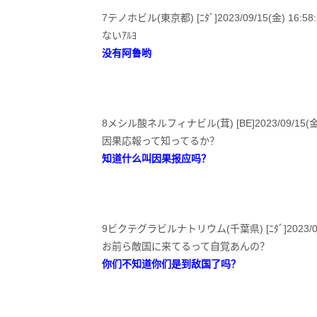
7テノホビル(東京都) [ﾆﾀﾞ]2023/09/15(金) 16:58:5
ないｱﾙﾖ
没有阿鲁哟
8メシル酸ネルフィナビル(茸) [BE]2023/09/15(金) 16
因果応報って知ってるか？
知道什么叫因果报应吗？
9ビクテグラビルナトリウム(千葉県) [ﾆﾀﾞ]2023/09/15(
お前ら敵国に来てるって自覚あんの？
你们不知道你们是到敌国了吗？