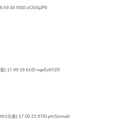
9:50.93ID:zC5tSjJP0
) 17:00:19.61ID:nqeEz0YZ0
金) 17:00:23.97ID:ph/Szrma0