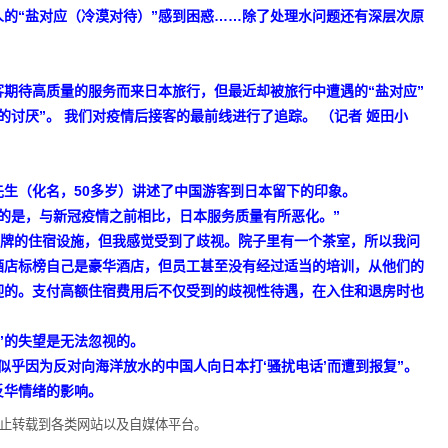
人的“盐对应（冷漠对待）”感到困惑……除了处理水问题还有深层次原
客期待高质量的服务而来日本旅行，但最近却被旅行中遭遇的“盐对应”
讨厌”。 我们对疫情后接客的最前线进行了追踪。 （记者 姬田小
生（化名，50多岁）讲述了中国游客到日本留下的印象。
的是，与新冠疫情之前相比，日本服务质量有所恶化。”
品牌的住宿设施，但我感觉受到了歧视。院子里有一个茶室，所以我问
酒店标榜自己是豪华酒店，但员工甚至没有经过适当的培训，从他们的
迎的。支付高额住宿费用后不仅受到的歧视性待遇，在入住和退房时也
”的失望是无法忽视的。
似乎因为反对向海洋放水的中国人向日本打‘骚扰电话’而遭到报复”。
反华情绪的影响。
。禁止转载到各类网站以及自媒体平台。