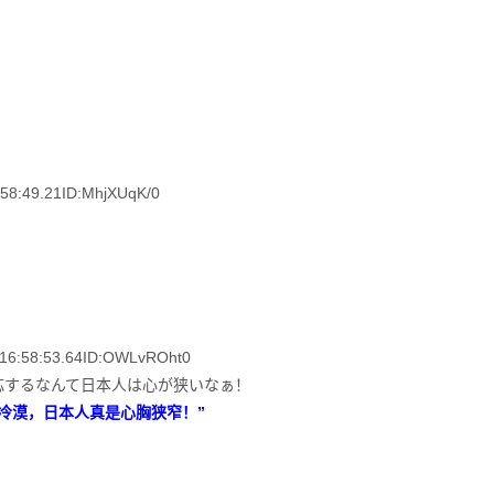
:49.21ID:MhjXUqK/0
:58:53.64ID:OWLvROht0
応するなんて日本人は心が狭いなぁ！
冷漠，日本人真是心胸狭窄！”