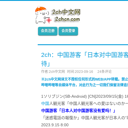
会员注册
会员登录
2ch：中国游客「日本对中国游
待」
作者:2ch中文网
时间:2023-09-16
24条评论
※2ch中文网译文不授权任何形式的WEB/APP转载。
哔哩哔哩等自媒体平台，对此行为之一切我们保留法律追
1ソリブジン(SB-Android) [CN]2023/09/15(金) 16:
中国
人観光客「中国人観光客への愛はないのか
中国游客「日本人对中国游客没有爱吗！」
「迷惑電話の報復か」中国人観光客が日本人の“
2023.9.15 8:00