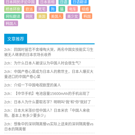
日本网民评论中国
日本首相
日语
日语翻译
桥本环奈
欧派
死宅
狗
猫
电车
结婚
网帖翻译
网民
美国
美国人
美少女
韩国
韩国人
文章推荐
2ch：回国时留恋不舍嚎啕大哭，两名中国女技能实习生
被无人继承的日本农场长收养
2ch：为什么日本人被误认为中国人时会很生气？
2ch：中国产卷心菜成为日本人的救世主，日本人爆买大
量进口的中国产卷心菜
2ch：介绍一下中国电视剧里的美人
2ch：【中华手机】电池容量15600mAh的手机出现了
2ch：日本人为什么要取名字？明明叫“我”和“你”就好了
2ch：日本大米涨价怪中国人？日本米农「中国人来收
购，基本上有多少要多少」
2ch：想象中的深圳隔离餐vs实际上送来的深圳隔离餐vs
日本的隔离餐