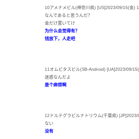
10アメナメビル(神奈川県) [US]2023/09/15(金) 16:5
なんであると思うんだ？
金だけ置いてけ
为什么会觉得有？
钱放下，人走吧
11オムビタスビル(SB-Android) [UA]2023/09/15(金
迷惑なんだよ
是个麻烦啊
12ドルテグラビルナトリウム(千葉県) [JP]2023/09/15(
ない
没有