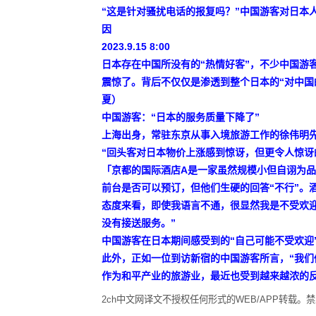
“这是针对骚扰电话的报复吗？”中国游客对日本
因
2023.9.15 8:00
日本存在中国所没有的“热情好客”，不少中国游
震惊了。背后不仅仅是渗透到整个日本的“对中国的
夏）
中国游客：“日本的服务质量下降了”
上海出身，常驻东京从事入境旅游工作的徐伟明先
“回头客对日本物价上涨感到惊讶，但更令人惊讶
「京都的国际酒店A是一家虽然规模小但自诩为
前台是否可以预订，但他们生硬的回答“不行”。
态度来看，即使我语言不通，很显然我是不受欢
没有接送服务。”
中国游客在日本期间感受到的“自己可能不受欢迎
此外，正如一位到访新宿的中国游客所言，“我们
作为和平产业的旅游业，最近也受到越来越浓的
2ch中文网译文不授权任何形式的WEB/APP转载