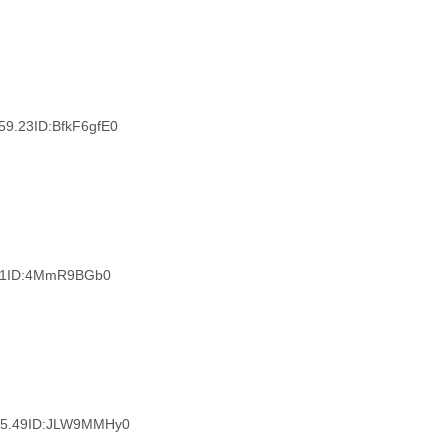
.23ID:BfkF6gfE0
51ID:4MmR9BGb0
5.49ID:JLW9MMHy0