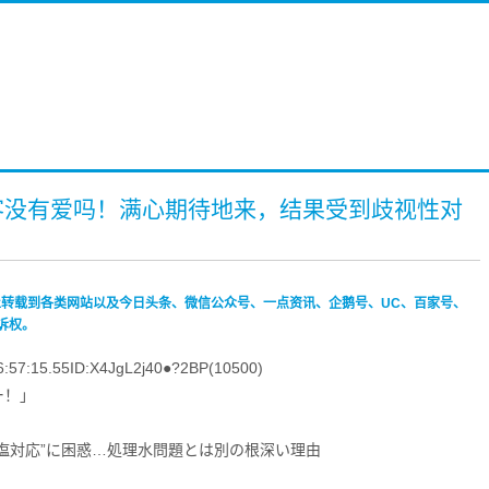
客没有爱吗！满心期待地来，结果受到歧视性对
禁止转载到各类网站以及今日头条、微信公众号、一点资讯、企鹅号、UC、百家号、
诉权。
57:15.55ID:X4JgL2j40●?2BP(10500)
ー！」
塩対応”に困惑…処理水問題とは別の根深い理由