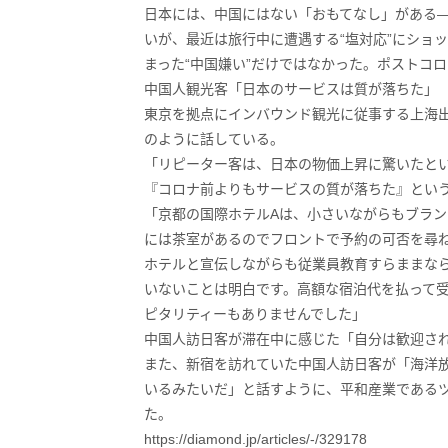
日本には、中国にはない「おもてなし」がある
いが、最近は旅行中に遭遇する“塩対応”にショ
まった“中国嫌い”だけではなかった。ポストコ
中国人観光客「日本のサービスは質が落ちた」
東京を拠点にインバウンド観光に従事する上海出
のように話している。
「リピーター客は、日本の物価上昇に驚いたと
『コロナ前よりもサービスの質が落ちた』とい
「京都の国際ホテルAは、小さいながらもブラ
には茶室があるのでフロントで予約の可否を尋
ホテルと宣伝しながらも従業員教育すらままな
いないことは明白です。高額な宿泊代を払って
ピタリティーもありませんでした」
中国人訪日客が滞在中に感じた「自分は歓迎さ
また、新宿を訪れていた中国人訪日客が「海洋放
いるみたいだ」と話すように、平和産業である
た。
https://diamond.jp/articles/-/329178