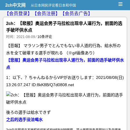
≡
2ch中文网
从日本网民评论看日本和中国
【会员登录】
【会员注册】
【会员去广告】
2ch：【悲报】奥运会男子马拉松出现非人道行为，前面的选
手破坏供水点
时间：2021-08-09
⁄
10条评论
【悲報】 マラソン男子でとんでもない非人道的行為、給水所の
水を全て破壊する選手が現れる （※gif画像あり）
【悲报】奥运会男子马拉松出现非人道行为，前面的选手破坏供水
点
1：以下、？ちゃんねるからVIPがお送りします：2021/08/08(日)
13:26:07.247 ID:8kK8B/Q7d0808.net
後ろの選手は給水できず
之后的选手没法喝水
2ch中文网译文不授权任何形式的WEB/APP转载。禁止转载到各类网站以及自媒体