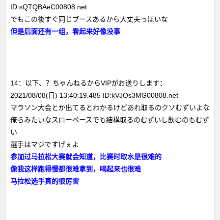
ID:sQTQBAeC00808.net
でもこの後すぐ同じブースあるから大丈夫っぽいな
但是后面还有一组，看起来好像没事
14：以下、？ちゃんねるからVIPがお送りします：
2021/08/08(日) 13:40:19.485 ID:kVJOs3MG00808.net
マラソン大会とか出てるとわかるけどあれ取るのクソむずいよな
俺らみたいなスローペースでも結構取るのむずいし飲むのもむず
い
選手はマジですげぇよ
参加过马拉松大赛就会知道，比赛时取水是很难的
像我这样跑得慢都很难拿到，喝起来也很难
马拉松选手真的很厉害