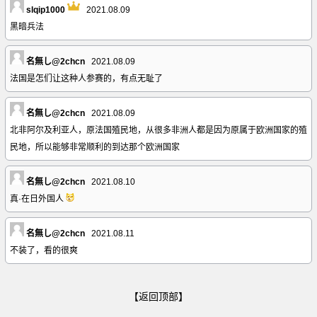
slqip1000
2021.08.09
黑暗兵法
名無し@2chcn
2021.08.09
法国是怎们让这种人参赛的，有点无耻了
名無し@2chcn
2021.08.09
北非阿尔及利亚人，原法国殖民地，从很多非洲人都是因为原属于欧洲国家的殖
民地，所以能够非常顺利的到达那个欧洲国家
名無し@2chcn
2021.08.10
真·在日外国人
名無し@2chcn
2021.08.11
不装了，看的很爽
【返回顶部】