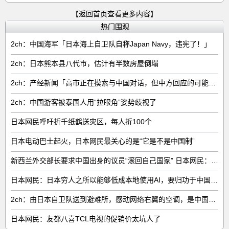
【返回首页查看更多内容】
热门围观
2ch：中国海军「日本海上自卫队自称Japan Navy，违宪了！」
2ch：日本熊本县八代市，估计有半数房屋倒塌
2ch：产经新闻「高市正在摸索与中国对话，但中方回应的可能性很低」
2ch：中国游客被泰国人用“拉眼角”姿势歧视了
日本网民呼吁折千纸鹤送灾区，每人折100个
日本电动巴士起火，日本网民最关心的是“它是不是中国制”
新西兰外交部长要求中国出身的议员“滚回自己国家” 日本网民：奇异果滚回原产国
日本网民：日本穷人之所以能够低成本地使用AI，要归功于中国……
2ch：由日本自卫队送到避难所，感动网络右翼的空调，是中国制的……
日本网民：友都八喜TCL电视的促销价太坑人了