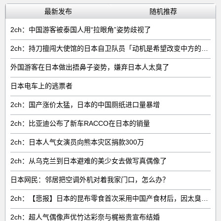
最新发布
随机推荐
2ch：中国游客被泰国人用“拉眼角”姿势歧视了
2ch：持刀擅闯大使馆的日本自卫队员「动机是希望改变中方的外交方针」
外国游客在日本做出捂鼻子姿势，嫌弃日本人太臭了
日本电车上的逃票者
2ch：国产涨价太猛，日本的中国厕纸进口量暴增
2ch：比亚迪公布了新车RACCO在日本的销量
2ch：日本人气女演员向熊本灾区捐款300万
2ch：从乌克兰到日本避难的美少女去做写真偶像了
日本网民：邻居把空调外机对着我家门口，怎么办？
2ch：【悲报】日本的昆布零食首次采用中国产食材后，因太臭了召回产品
2ch：超人气偶像声优竹达彩奈与梶裕贵宣布结婚