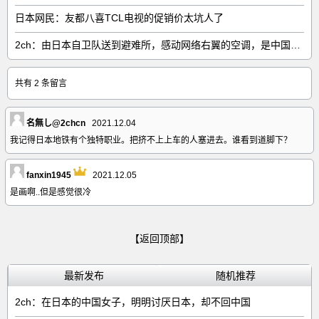
日本网民：友都八喜TCL电视的促销价太坑人了
2ch：由日本自卫队送到避难所，感动网络右翼的空调，是中国制的……
共有 2 条留言
名無し@2chcn
2021.12.04
我记得日本地铁有个独特职业。把挤不上上车的人塞进去。谁看到道脚下？
fanxin1945
2021.12.05
是画啊..但是感觉很冷
【返回顶部】
最新发布
随机推荐
2ch：在日本的中国女子，明明讨厌日本，却不回中国