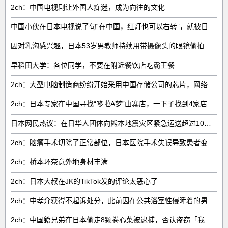
2ch：中国电视剧让外国人痴迷，成为向往的文化
中国小伙在日本电视说了句“在中国，红灯也可以右转”，就被日本人网暴了
因对乳沟感兴趣，日本53岁男教师持续用带摄像头的眼镜偷拍女子
早稻田大学：各位同学，不要在附近餐饮店吃霸王餐
2ch：大型电脑制造商纷纷开始采用中国存储公司的芯片，网络右翼将抵制电脑
2ch：日本专家在中国寻找“哆啦A梦”山寨店，一下子找到4家店
日本网民热议：在日华人团体向熊本地震灾区紧急运送超过10吨救援物资
2ch：脑瘤手术切除了正常部位，日本医院手术失误导致患者变成植物人
2ch：桥本环奈意外地身材丰满
2ch：日本大叔在JK的TikTok发的评论太恶心了
2ch：中孝介获得不起诉处分，此前因在公共浴室性侵睡着的男性被逮捕
2ch：中国籍兄弟在日本偷走8颗卷心菜被逮捕，否认盗窃「我们是想把别人丢弃的东西捡回家」