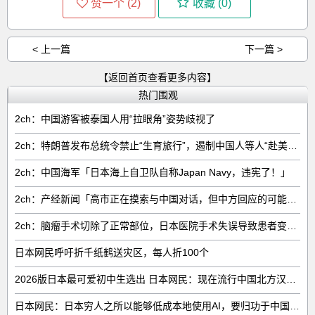
赞一个 (
2
)
收藏 (
0
)
< 上一篇
下一篇 >
【返回首页查看更多内容】
热门围观
2ch：中国游客被泰国人用“拉眼角”姿势歧视了
2ch：特朗普发布总统令禁止“生育旅行”，遏制中国人等人“赴美生子”
2ch：中国海军「日本海上自卫队自称Japan Navy，违宪了！」
2ch：产经新闻「高市正在摸索与中国对话，但中方回应的可能性很低」
2ch：脑瘤手术切除了正常部位，日本医院手术失误导致患者变成植物人
日本网民呼吁折千纸鹤送灾区，每人折100个
2026版日本最可爱初中生选出 日本网民：现在流行中国北方汉族脸
日本网民：日本穷人之所以能够低成本地使用AI，要归功于中国……