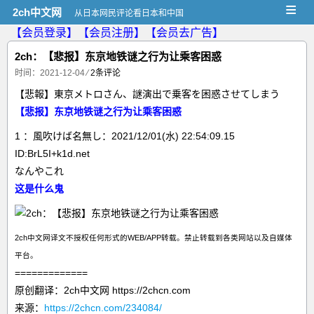
≡
2ch中文网
从日本网民评论看日本和中国
【会员登录】
【会员注册】
【会员去广告】
2ch：【悲报】东京地铁谜之行为让乘客困惑
时间：2021-12-04
⁄
2条评论
【悲報】東京メトロさん、謎演出で乗客を困惑させてしまう
【悲报】东京地铁谜之行为让乘客困惑
1 ：風吹けば名無し：2021/12/01(水) 22:54:09.15
ID:BrL5I+k1d.net
なんやこれ
这是什么鬼
2ch中文网译文不授权任何形式的WEB/APP转载。禁止转载到各类网站以及自媒体
平台。
=============
原创翻译：2ch中文网 https://2chcn.com
来源：
https://2chcn.com/234084/