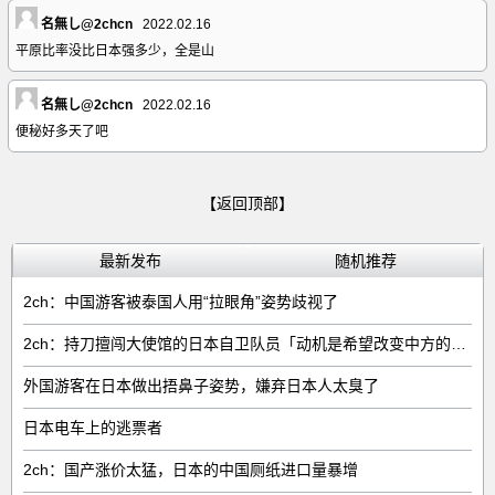
名無し@2chcn
2022.02.16
平原比率没比日本强多少，全是山
名無し@2chcn
2022.02.16
便秘好多天了吧
【返回顶部】
最新发布
随机推荐
2ch：中国游客被泰国人用“拉眼角”姿势歧视了
2ch：持刀擅闯大使馆的日本自卫队员「动机是希望改变中方的外交方针」
外国游客在日本做出捂鼻子姿势，嫌弃日本人太臭了
日本电车上的逃票者
2ch：国产涨价太猛，日本的中国厕纸进口量暴增