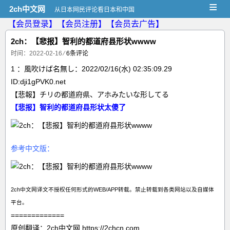
≡
2ch中文网
从日本网民评论看日本和中国
【会员登录】
【会员注册】
【会员去广告】
2ch：【悲报】智利的都道府县形状wwww
时间：2022-02-16
⁄
6条评论
1 ：風吹けば名無し：2022/02/16(水) 02:35:09.29
ID:dji1gPVK0.net
【悲報】チリの都道府県、アホみたいな形してる
【悲报】智利的都道府县形状太傻了
参考中文版：
2ch中文网译文不授权任何形式的WEB/APP转载。禁止转载到各类网站以及自媒体
平台。
=============
原创翻译：2ch中文网 https://2chcn.com