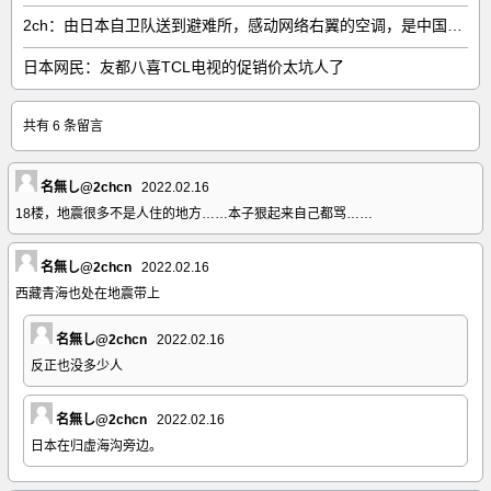
2ch：由日本自卫队送到避难所，感动网络右翼的空调，是中国制的……
日本网民：友都八喜TCL电视的促销价太坑人了
共有 6 条留言
名無し@2chcn
2022.02.16
18楼，地震很多不是人住的地方……本子狠起来自己都骂……
名無し@2chcn
2022.02.16
西藏青海也处在地震带上
名無し@2chcn
2022.02.16
反正也没多少人
名無し@2chcn
2022.02.16
日本在归虚海沟旁边。