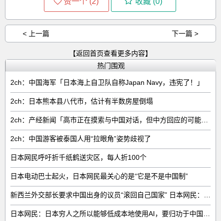
赞一个 (
2
)
收藏 (
0
)
< 上一篇
下一篇 >
【返回首页查看更多内容】
热门围观
2ch：中国海军「日本海上自卫队自称Japan Navy，违宪了！」
2ch：日本熊本县八代市，估计有半数房屋倒塌
2ch：产经新闻「高市正在摸索与中国对话，但中方回应的可能性很低」
2ch：中国游客被泰国人用“拉眼角”姿势歧视了
日本网民呼吁折千纸鹤送灾区，每人折100个
日本电动巴士起火，日本网民最关心的是“它是不是中国制”
新西兰外交部长要求中国出身的议员“滚回自己国家” 日本网民：奇异果滚回原产国
日本网民：日本穷人之所以能够低成本地使用AI，要归功于中国……