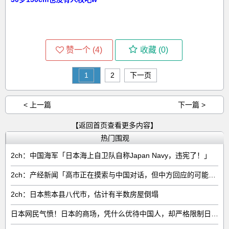
赞一个 (
4
)
收藏 (
0
)
1
2
下一页
< 上一篇
下一篇 >
【返回首页查看更多内容】
热门围观
2ch：中国海军「日本海上自卫队自称Japan Navy，违宪了！」
2ch：产经新闻「高市正在摸索与中国对话，但中方回应的可能性很低」
2ch：日本熊本县八代市，估计有半数房屋倒塌
日本网民气愤！日本的商场，凭什么优待中国人，却严格限制日本人