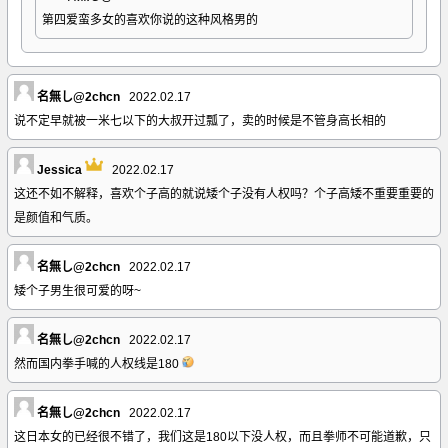
第四爱蛮多女的喜欢你说的这种风格男的
名無し@2chcn
2022.02.17
说不定早就被一米七以下的大叔开过瓢了，卖的时候是不管身高长相的
Jessica
2022.02.17
这还不如不解释，喜欢个子高的就说矮个子没有人权吗？个子高矮不重要重要的
是颜值和气质。
名無し@2chcn
2022.02.17
矮个子男生很可爱的呀~
名無し@2chcn
2022.02.17
然而国内拳手喊的人权线是180
名無し@2chcn
2022.02.17
这日本女的已经很不错了，我们这是180以下没人权，而且拳师不可能道歉，只