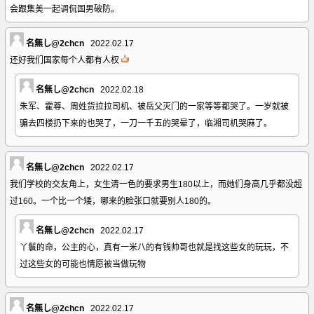
会跟集美一起调侃国男破防。
名無し@2chcn
2022.02.17
还好我们国家每个人都有人权
名無し@2chcn
2022.02.18
朱军、霍尊、周姓货拉拉司机、被岳父灭门的一家等等都哭了。一岁就被
骗去四楼扔下来的也哭了，一刀一千五的哭晕了，临湘司机哭麻了。
名無し@2chcn
2022.02.17
我们学校的交友角上，女生清一色的要求男生180以上，而她们身高几乎都没超
过160。一个比一个矮，哪来的脸张口就要别人180的。
名無し@2chcn
2022.02.17
丫鬟的命，公主的心，真有一米八的有钱帅哥也就是找这些女的玩玩，不
过这些女的可能也情愿被当做玩物
名無し@2chcn
2022.02.17