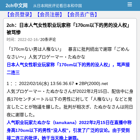
≡
2ch中文网
从日本网民评论看日本和中国
【会员登录】
【会员注册】
【会员去广告】
2ch：日本人气女性职业玩家称「170cm以下的男的没人权」
被骂惨
时间：2022-02-16
⁄
20条评论
「170cmない男は人権ない」 暴言に批判続出で謝罪「ごめん
なさい～」人気プロゲーマー・たぬかな
日本人气女性职业玩家称「170cm以下的男的没人权」，骂声接
二连三
1 ：：2022/02/16(水) 13:56:36.67 ● 2BP(2000).net
人気プロゲーマー・たぬかなさんが2022年2月15日、配信中に身
長170センチメートル以下の男性に対して「人権ない」などと発
言したことが物議を醸した。批判が相次ぎ、たぬかなさんは同日
夜に謝罪した。
人气职业玩家たぬかな（tanukana）2022年2月15日在直播中称
身高170cm以下的男性“没人权”，引发了广泛的议论。由于受到
接二连三的批评，她于当天晚上谢罪。