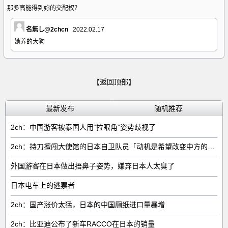
那多高能得到妳的交配权？
名無し@2chcn
2022.02.17
她养的大狗
【返回顶部】
最新发布
随机推荐
2ch：中国游客被泰国人用“拉眼角”姿势歧视了
2ch：持刀擅闯大使馆的日本自卫队员「动机是希望改变中方的外交方针」
外国游客在日本做出捂鼻子姿势，嫌弃日本人太臭了
日本电车上的逃票者
2ch：国产涨价太猛，日本的中国厕纸进口量暴增
2ch：比亚迪公布了新车RACCO在日本的销量