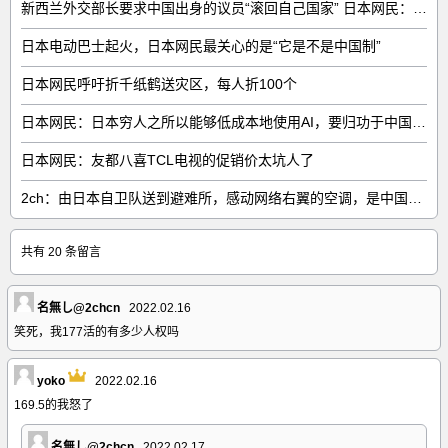
新西兰外交部长要求中国出身的议员“滚回自己国家” 日本网民：奇异果滚回原产国
日本电动巴士起火，日本网民最关心的是“它是不是中国制”
日本网民呼吁折千纸鹤送灾区，每人折100个
日本网民：日本穷人之所以能够低成本地使用AI，要归功于中国……
日本网民：友都八喜TCL电视的促销价太坑人了
2ch：由日本自卫队送到避难所，感动网络右翼的空调，是中国制的……
共有 20 条留言
名無し@2chcn
2022.02.16
笑死，我177活的有多少人权吗
yoko
2022.02.16
169.5的我怒了
名無し@2chcn
2022.02.17