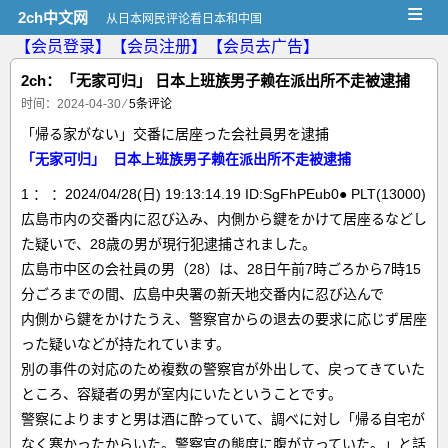
≡
2ch中文网
从日本网民评论看日本和中国
【会员登录】
【会员注册】
【会员去广告】
2ch：「无家可归」 日本上班族男子赖在派出所不走被逮捕
时间：2024-04-30
⁄
5条评论
「帰る家がない」交番に居座った会社員男を逮捕
「无家可归」 日本上班族男子赖在派出所不走被逮捕
1 ： ：2024/04/28(日) 19:13:14.19 ID:SgFhPEub0● PLT(13000)
広島市内の交番内に忍び込み、内側から鍵をかけて居座るなどし
た疑いで、28歳の男が現行犯逮捕されました。
広島市中区の会社員の男（28）は、28日午前7時ごろから7時15
分ごろまでの間、広島中央署の新天地交番内に忍び込んで
内側から鍵をかけたうえ、警察官からの退去の要求に応じず居座
った疑いなどが持たれています。
別の事件の対応のため複数の警察官が外出して、戻ってきていた
ところ、容疑者の男が室内にいたということです。
警察によりますと男は酒に酔っていて、調べに対し「帰る自宅が
なく寒かったからいた。警察官の態度に腹が立っていた。」と話