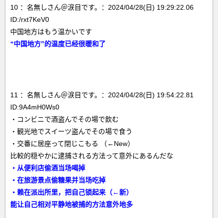
10 ：名無しさん＠涙目です。：2024/04/28(日) 19:29:22.06
ID:/rxt7KeV0
中国地方はもう温かいです
“中国地方”的温度已经很暖和了
11 ：名無しさん＠涙目です。：2024/04/28(日) 19:54:22.81
ID:9A4mH0Ws0
・コンビニで酒盗んでその場で飲む
・観光地でスイーツ盗んでその場で食う
・交番に居座って閉じこもる （←New）
比較的穏やかに逮捕される方法って意外にあるんだな
・从便利店偷酒当场喝掉
・在旅游景点偷糖果并当场吃掉
・赖在派出所里，把自己锁起来（←新）
能让自己相对平静地被捕的方法意外地多