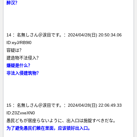
醉汉？
14 ：名無しさん＠涙目です。：2024/04/28(日) 20:50:34.06
ID:eyJ/RB9l0
容疑は？
建造物不法侵入？
嫌疑是什么？
非法入侵建筑物？
15 ：名無しさん＠涙目です。：2024/04/28(日) 22:06:49.33
ID:Z0ZvxeXN0
愚民どもが居座らないように、出入口は施錠すべきだな。
为了避免愚民们赖在里面，应该锁好出入口。