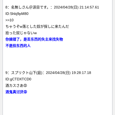
8：名無しさん＠涙目です。：2024/04/28(日) 21:14:57.61
ID:Shbj9pM80
>>10
ちゃうぞw落とした奴が探しに来たんだ
拾った奴じゃないw
你搞错了，是丢东西的失主来找失物
不是捡东西的人
9：スプリクト山下(庭)：2024/04/28(日) 19:28:17.18
ID:gCTDXTCD0
酒カスさあ😡
酒鬼真讨厌😡