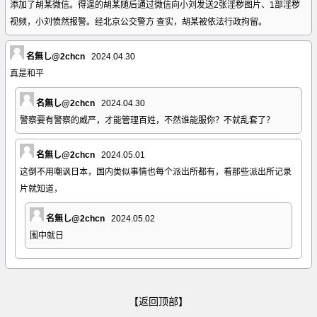
添加了胡某微信。得逞的胡某随后通过微信向小刘发送2张淫秽图片、1部淫秽
视频，小刘愤然报警。经北京公交警方 查实，胡某被依法行政拘留。
名無し@2chcn
2024.04.30
真是和平
名無し@2chcn
2024.04.30
警察要有警察的威严，才能管理百姓，不然谁能服你？不就乱套了？
名無し@2chcn
2024.05.01
这倒不用嘲讽日本，国内类似事情也每个派出所都有，看那些派出所记录
片就知道，
名無し@2chcn
2024.05.02
围中就日
【返回顶部】