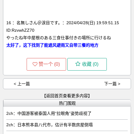
16 ：名無しさん＠涙目です。：2024/04/28(日) 19:59:51.15
ID:RzvwhZZ70
やったね年中屋根のある三食仕事付きの場所に行けるね
太好了，这下找到了能遮风避雨又自带三餐的地方
赞一个 (
0
)
收藏 (
0
)
< 上一篇
下一篇 >
【返回首页查看更多内容】
热门围观
2ch：中国游客被泰国人用“拉眼角”姿势歧视了
2ch：日本熊本县八代市，估计有半数房屋倒塌