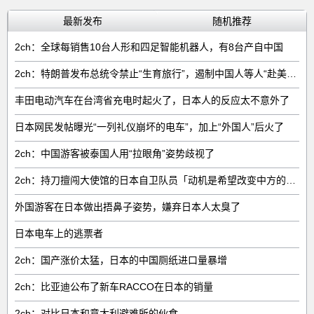
最新发布
随机推荐
2ch：全球每销售‌10台人形和四足智能机器人‌，有‌8台‌产自中国
2ch：特朗普发布总统令禁止“生育旅行”，遏制中国人等人“赴美生子”
丰田电动汽车在台湾省充电时起火了，日本人的反应太不意外了
日本网民发帖曝光“一列礼仪崩坏的电车”，加上“外国人”后火了
2ch：中国游客被泰国人用“拉眼角”姿势歧视了
2ch：持刀擅闯大使馆的日本自卫队员「动机是希望改变中方的外交方针」
外国游客在日本做出捂鼻子姿势，嫌弃日本人太臭了
日本电车上的逃票者
2ch：国产涨价太猛，日本的中国厕纸进口量暴增
2ch：比亚迪公布了新车RACCO在日本的销量
2ch：对比日本和意大利避难所的伙食