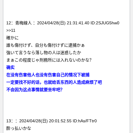
12：青梅線人 ：2024/04/28(日) 21:31:41.40 ID:2SJUG5hw0
>>11
確かに
誰も傷付けず、自分も傷付けずに逮捕かぁ
強いて言うなら落し物の人は迷惑したか
まぁこの程度じゃ刑務所には入れないのかな？
确实
在没有伤害他人也没有伤害自己的情况下被捕
一定要找不好的话，也就给丢东西的人造成麻烦了吧
不会因为这点事情就要坐牢吧？
13：：2024/04/28(日) 20:01:52.55 ID:hAs/FTtr0
酔っ払いかな