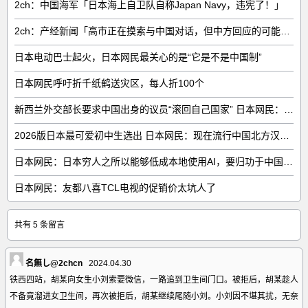
2ch：中国海军「日本海上自卫队自称Japan Navy，违宪了！」
2ch：产经新闻「高市正在摸索与中国对话，但中方回应的可能性很低」
日本电动巴士起火，日本网民最关心的是“它是不是中国制”
日本网民呼吁折千纸鹤送灾区，每人折100个
新西兰外交部长要求中国出身的议员“滚回自己国家” 日本网民：奇异果滚回原产国
2026版日本最可爱初中生选出 日本网民：现在流行中国北方汉族脸
日本网民：日本穷人之所以能够低成本地使用AI，要归功于中国……
日本网民：友都八喜TCL电视的促销价太坑人了
共有 5 条留言
名無し@2chcn
2024.04.30
铁西四站，胡某向女生小刘索要微信，一路追到卫生间门口。被拒后，胡某趁人
不备竟溜进女卫生间，再次被拒后，胡某继续尾随小刘。小刘因不堪其扰，无奈