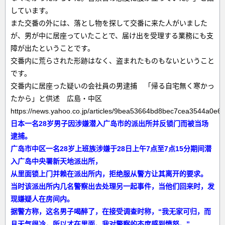
しています。
また交番の外には、落とし物を探して交番に来た人がいました
が、男が中に居座っていたことで、届け出を受理する業務にも支
障が出たということです。
交番内に荒らされた形跡はなく、盗まれたものもないということ
です。
交番内に居座った疑いの会社員の男逮捕 「帰る自宅無く寒かっ
たから」と供述 広島・中区
https://news.yahoo.co.jp/articles/9bea53664bd8bec7cea3544a0e
日本一名28岁男子因涉嫌潜入广岛市的派出所并反锁门而被当场
逮捕。
广岛市中区一名28岁上班族涉嫌于28日上午7点至7点15分期间潜
入广岛中央署新天地派出所，
从里面锁上门并赖在派出所内，拒绝服从警方让其离开的要求。
当时该派出所内几名警察出去处理另一起事件，当他们回来时，发
现嫌疑人在房间内。
据警方称，这名男子喝醉了，在接受调查时称，“我无家可归，而
且天气很冷，所以才在里面。我对警察的态度感到愤怒。”