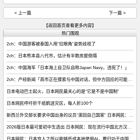
< 上一篇
下一篇 >
【返回首页查看更多内容】
热门围观
2ch：中国游客被泰国人用“拉眼角”姿势歧视了
2ch：日本熊本县八代市，估计有半数房屋倒塌
2ch：中国海军「日本海上自卫队自称Japan Navy，违宪了！」
2ch：产经新闻「高市正在摸索与中国对话，但中方回应的可能性很低」
日本电动巴士起火，日本网民最关心的是“它是不是中国制”
日本网民呼吁折千纸鹤送灾区，每人折100个
新西兰外交部长要求中国出身的议员“滚回自己国家” 日本网民：奇异果滚回原产国
2026版日本最可爱初中生选出 日本网民：现在流行中国北方汉族脸
日本网民：日本穷人之所以能够低成本地使用AI，要归功于中国……