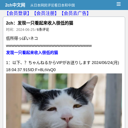
≡
2ch中文网
从日本网民评论看日本和中国
【会员登录】
【会员注册】
【会员去广告】
2ch：发现一只看起来收入很低的猫
时间：2024-06-25
⁄
6条评论
低所得っぽいネコ
wwwwwwwwwwwwwwwwwwwwwwwwwwwwww
发现一只看起来收入很低的猫
1：以下、？ちゃんねるからVIPがお送りします 2024/06/24(月)
18:04:37.915ID:F+8LtVsQ0