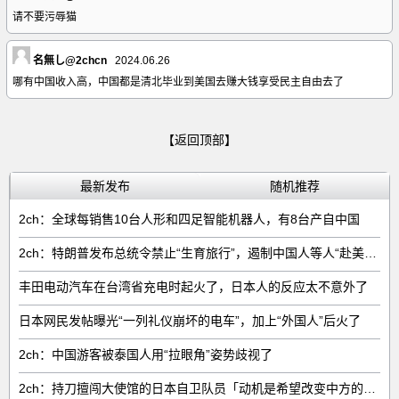
请不要污辱猫
名無し@2chcn
2024.06.26
哪有中国收入高，中国都是清北毕业到美国去赚大钱享受民主自由去了
【返回顶部】
最新发布
随机推荐
2ch：全球每销售‌10台人形和四足智能机器人‌，有‌8台‌产自中国
2ch：特朗普发布总统令禁止“生育旅行”，遏制中国人等人“赴美生子”
丰田电动汽车在台湾省充电时起火了，日本人的反应太不意外了
日本网民发帖曝光“一列礼仪崩坏的电车”，加上“外国人”后火了
2ch：中国游客被泰国人用“拉眼角”姿势歧视了
2ch：持刀擅闯大使馆的日本自卫队员「动机是希望改变中方的外交方针」