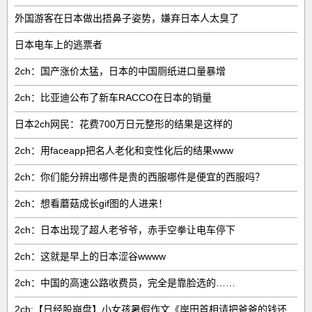
外国游客在日本做出捂鼻子姿势，嫌弃日本人太臭了
日本电车上的逃票者
2ch：国产涨价太猛，日本的中国厕纸进口量暴增
2ch：比亚迪公布了新车RACCO在日本的销量
日本2ch网民：花费700万日元整形的结果是这样的
2ch：用faceapp把名人老化和变性化后的结果www
2ch：你们能分辨出哪件是贵的西服哪件是便宜的西服吗？
2ch：想看蘑菇成长gif图的人进来！
2ch：日本出现了超人老爷爷，赤手空拳让电车停下
2ch：这就是早上的日本涩谷wwww
2ch：中国的高速公路收费员，完全是靠脸选的……
2ch:【日经股崩盘】小女孩暑假作文《岸田首相请把爸爸的钱还给我》引发争议