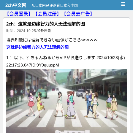
≡
2ch中文网
从日本网民评论看日本和中国
【会员登录】
【会员注册】
【会员去广告】
2ch：这就是边缘智力的人无法理解的图
时间：2024-10-25
⁄
9条评论
境界知能には理解できない画像がこちらｗｗｗｗ
这就是边缘智力的人无法理解的图
1 ：以下、？ちゃんねるからVIPがお送りします 2024/10/23(水)
22:17:23.047ID:9Y9quuxpM