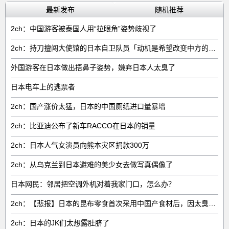
最新发布
随机推荐
2ch：中国游客被泰国人用“拉眼角”姿势歧视了
2ch：持刀擅闯大使馆的日本自卫队员「动机是希望改变中方的外交方针」
外国游客在日本做出捂鼻子姿势，嫌弃日本人太臭了
日本电车上的逃票者
2ch：国产涨价太猛，日本的中国厕纸进口量暴增
2ch：比亚迪公布了新车RACCO在日本的销量
2ch：日本人气女演员向熊本灾区捐款300万
2ch：从乌克兰到日本避难的美少女去做写真偶像了
日本网民：邻居把空调外机对着我家门口，怎么办？
2ch：【悲报】日本的昆布零食首次采用中国产食材后，因太臭了召回产品
2ch：日本的JK们太想露肚脐了