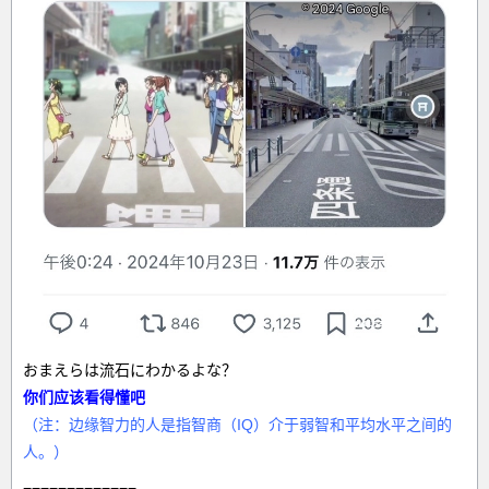
おまえらは流石にわかるよな？
你们应该看得懂吧
（注：边缘智力的人是指智商（IQ）介于弱智和平均水平之间的
人。）