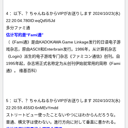
4 ：以下、？ちゃんねるからVIPがお送りします 2024/10/23(水)
22:20:04.780ID:eqQd5I5Jd
多分ファミ通
估计写的是“Fami通”
（《Fami通》是由KADOKAWA Game Linkage发行的日语电子游
戏杂志，原由ASCII和Enterbrain发行。1986年，从计算机杂志
《Login》派生的电子游戏专门杂志《ファミコン通信》创刊。自
1995年起，杂志将正式名称定为从创刊伊始就常用的简称《Fami
通》。 维基百科）
5 ：以下、？ちゃんねるからVIPがお送りします 2024/10/23(水)
22:20:59.455ID:6nMEvYmdd
ストリートビュー使ったことないやつにはわからんだろうな。
普通、横文字は使わない。進行方向に対して垂直に書かれる。