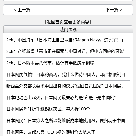
< 上一篇
下一篇 >
【返回首页查看更多内容】
热门围观
2ch：中国海军「日本海上自卫队自称Japan Navy，违宪了！」
2ch：产经新闻「高市正在摸索与中国对话，但中方回应的可能性很低」
2ch：日本熊本县八代市，估计有半数房屋倒塌
日本网民气愤！日本的商场，凭什么优待中国人，却严格限制日本人
新西兰外交部长要求中国出身的议员“滚回自己国家” 日本网民：奇异果滚回原产国
日本电动巴士起火，日本网民最关心的是“它是不是中国制”
日本网民呼吁折千纸鹤送灾区，每人折100个
日本网民：日本穷人之所以能够低成本地使用AI，要归功于中国……
日本网民：友都八喜TCL电视的促销价太坑人了