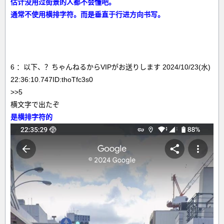
估计没用过街景的人都不会懂吧。
通常不使用横排字符。而是垂直于行进方向书写。
6 ：以下、？ちゃんねるからVIPがお送りします 2024/10/23(水)
22:36:10.747ID:thoTfc3s0
>>5
横文字で出たぞ
是横排字符的