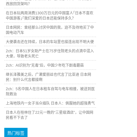
西放回货架吗？
在日本玩两周消费1300万日元的中国富人｢日本不喜欢
中国游客｣｢我们深爱的日本还能保持多久？
日本网民：曾经那么讨厌中国的我，迫不及待地买了中
国电动汽车
大便袭击还在持续，日本的车站里也接连出现不明大便
2ch：日本51岁女助产士在75岁住院老头的点滴中混入
大便，导致老头死亡
2ch：AI识别为“无毒”后，中国少年吃下剧毒蘑菇
继长泽雅美之后，广濑爱丽丝也代言了比亚迪 日本网
民：别什么代言都接啊
2ch：5名中国人在日本租车自驾与电车相撞，被送到医
院救治
上海地铁内一女子当众插队 日本人：佩服她的超强勇气
日本人在桂林住了22元一晚的“三星级酒店”，让中国网
民看不下去了
热门标签