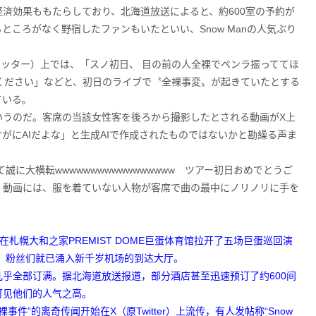
済効果ももたらしており、北海道放送によると、約600室の予約が
ころがなく野宿したファンもいたといい、Snow Manの人気ぶり
イッター）上では、「スノ初日、 目の前の人全裸でペンラ振っててほ
ください」などと、初日のライブで〝全裸事変〟が起きていたとする
ている。
いうのだ。客席の当該女性客を後ろから撮影したとされる動画がX上
がにAIだよな」と生成AIで作成されたものではないかと勘繰る声ま
に大横転wwwwwwwwwwwwwwwww ツアー初日おめでとうご
。動画には、服を着ていない人物が客席で曲の最中にノリノリに手を
5日在札幌大和之家PREMIST DOME巨蛋体育馆拉开了五场巨蛋巡回演
天，粉丝们就已涌入新千岁机场的到达大厅。
乎全部订满。据北海道放送报道，部分酒店甚至迅速预订了约600间
可见他们的人气之高。
件”的离奇传闻开始在X（原Twitter）上流传，有人发帖称“Snow