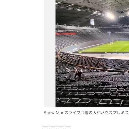
=============