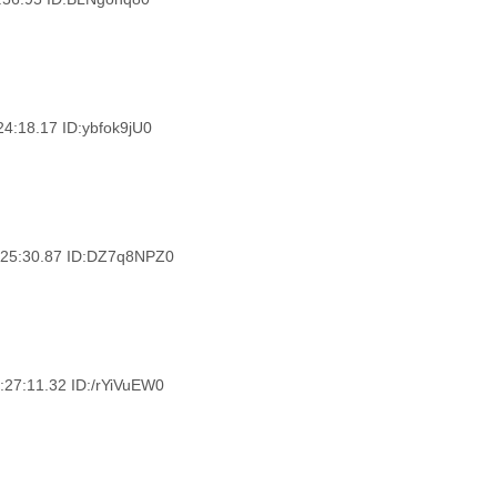
8.17 ID:ybfok9jU0
30.87 ID:DZ7q8NPZ0
11.32 ID:/rYiVuEW0