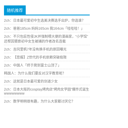
随机推荐
2ch：日本最可爱初中生选美决赛选手出炉，你选谁？
2ch：爸爸185cm 妈妈165cm 我164cm「哇哇哇！」
2ch：不只包庇性侵JK并强制喂大便的漫画家，“小学馆”
还帮因猥亵初中女生被捕的作者改名连载
2ch：吉冈里帆7年没有换手机的原因曝光
2ch：【悲报】Z世代的手机依赖突破极限
2ch：中国人「终于爬到富士山顶了」
韩国人：为什么我们要反对汉字教育呢？
2ch：这就是日本最可爱的剑道少女
2ch：日本大阪的cosplay烤肉店“烤肉女学园”爆炸式诞生
wwwwwwww
2ch：数学明明很有趣，为什么大家都讨厌它？