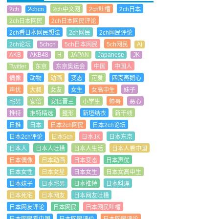
2ch
2chcn
2ch中文网
2ch吐槽
2ch日本
2ch日本网民
2ch日本网民评论
2ch看日本网民想法
2ch网民
2ch网民评论
2ch论坛
5chcn
5ch日本网民
5ch网民
AI
AKB
AKB48
H
JAPAN
Japanese
JK
Twitter
东京
东京奥运会
中国
中国人
偶像
动物
动画
变态
可爱
四斋蒸鹅心
声优
大叔
女友
女生
女高中生
妹子
宅男
安倍
安倍晋三
小学生
帅哥
恶心
推特
推特精选
整形
新垣结衣
新干线
日推
日本
日本2ch网民
日本2ch论坛
日本2ch评论
日本5ch
日本JK
日本东京
日本人
日本人吐槽
日本人生活
日本人看中国
日本偶像
日本动画
日本变态
日本声优
日本女性
日本女星
日本女生
日本女高中生
日本妹子
日本宅男
日本推特
日本料理
日本死宅
日本网友
日本网友吐槽
日本网友评论
日本网民
日本网民吐槽