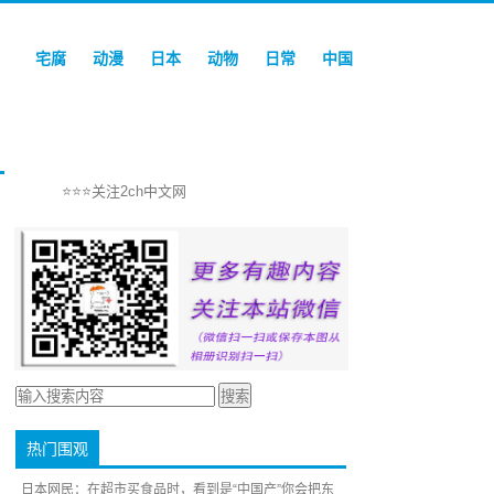
宅腐
动漫
日本
动物
日常
中国
⭐⭐⭐关注2ch中文网
热门围观
日本网民：在超市买食品时，看到是“中国产”你会把东