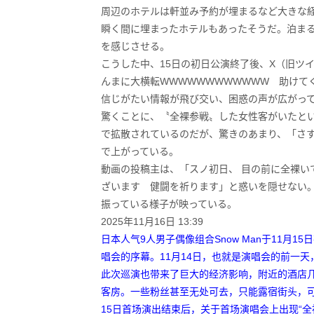
周辺のホテルは軒並み予約が埋まるなど大きな経
瞬く間に埋まったホテルもあったそうだ。泊まると
を感じさせる。
こうした中、15日の初日公演終了後、X（旧ツ
んまに大横転WWWWWWWWWWWW 助けて
信じがたい情報が飛び交い、困惑の声が広がっ
驚くことに、〝全裸参戦〟した女性客がいたと
で拡散されているのだが、驚きのあまり、「さす
で上がっている。
動画の投稿主は、「スノ初日、 目の前に全裸いて誠
ざいます 健闘を祈ります」と惑いを隠せない
振っている様子が映っている。
2025年11月16日 13:39
日本人气9人男子偶像组合Snow Man于11月1
唱会的序幕。11月14日，也就是演唱会的前一
此次巡演也带来了巨大的经济影响，附近的酒店几
客房。一些粉丝甚至无处可去，只能露宿街头，
15日首场演出结束后，关于首场演唱会上出现“全裸事