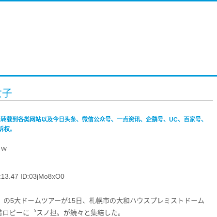
女子
禁止转载到各类网站以及今日头条、微信公众号、一点资讯、企鹅号、UC、百家号、
诉权。
ｗｗ
.47 ID:03jMo8xO0
an」の5大ドームツアーが15日、札幌市の大和ハウスプレミストドーム
着ロビーに〝スノ担〟が続々と集結した。