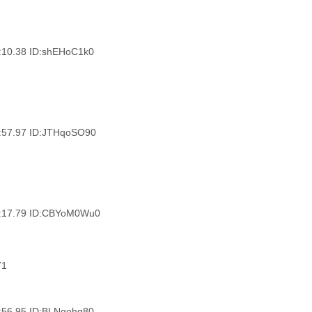
.38 ID:shEHoC1k0
.97 ID:JTHqoSO90
7.79 ID:CBYoM0Wu0
71
.95 ID:BLNgohq80