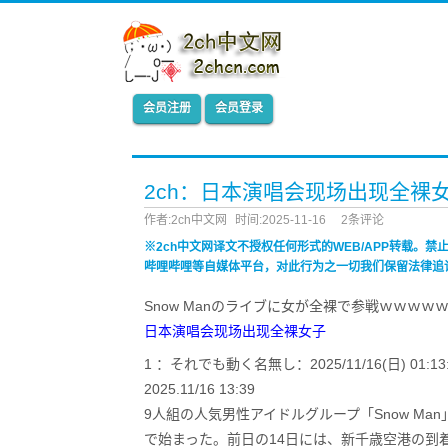
会员注册
会员登录
2ch：日本演唱会现场出现全裸
作者:2ch中文网
时间:2025-11-16
2条评论
※2ch中文网译文不授权任何形式的WEB/APP转载。
哔哩哔哩等自媒体平台，对此行为之一切我们保留法律追
Snow Manのライブに女が全裸で参戦ｗｗｗｗ
日本演唱会现场出现全裸女子
1 ：それでも動く名無し：2025/11/16(日) 01:13:13
2025.11/16 13:39
9人組の人気男性アイドルグループ「Snow M
で始まった。前日の14日には、新千歳空港の到