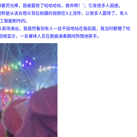
舞着荧光棒，我被震惊了哈哈哈哈，救命啊！”，引发很多人困惑。
据称是从该女观众背后拍摄的视频在X上流传，让很多人震惊了，有人
人工智能制作的。
n乐队首场演出，我竟然看到有人一丝不挂地站在我前面，我当时都懵了哈
视频显示，一名裸体人员在歌曲演奏期间热情地挥手。