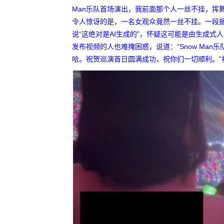
Man乐队首场演出，我前面那个人一丝不挂，挥
令人惊讶的是，一名女观众竟然一丝不挂。一段
说“这绝对是AI生成的”，怀疑这可能是由生成式
发布视频的人也难掩困惑，说道：“Snow Ma
哈。祝贺巡演首日圆满成功，祝你们一切顺利。”