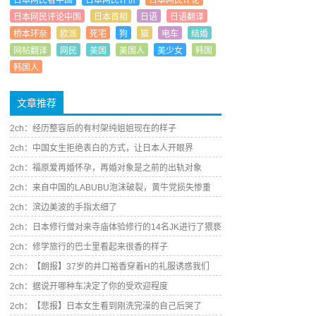
日本网民看中国
日本网民评价
日本网民评论
日本网民评论中国
日本首相
日语
日语翻译
桥本环奈
欧派
死宅
狗
猫
电车
结婚
网帖翻译
网民
美国
美国人
美少女
韩国
韩国人
文章推荐
2ch：经历整容后的有村架纯姐姐现在的样子
2ch：中国女生拒绝表白的方式，让日本人开眼界
2ch：福原爱再婚怀孕，再婚对象是之前的出轨对象
2ch：来自中国的LABUBU泡沫破裂，黄牛党损失惨重
2ch：滨边美波的手指太细了
2ch：日本修行僧对来寺庙体验修行的14名JK进行了猥亵
2ch：修学旅行的巴士里看起来很香的样子
2ch：【朗报】37岁的井口裕香穿着H的礼服诱惑我们
2ch：据说开哪种车决定了你的受欢迎程度
2ch：【悲报】日本女生看到刚洗完澡的自己后哭了