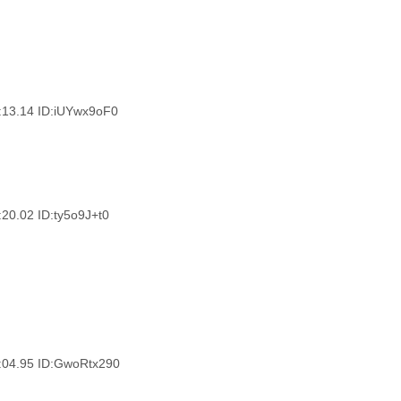
.14 ID:iUYwx9oF0
02 ID:ty5o9J+t0
.95 ID:GwoRtx290