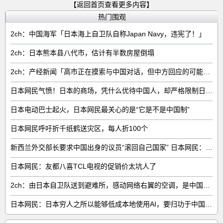
【返回首页查看更多内容】
热门围观
2ch：中国海军「日本海上自卫队自称Japan Navy，违宪了！」
2ch：日本熊本县八代市，估计有半数房屋倒塌
2ch：产经新闻「高市正在摸索与中国对话，但中方回应的可能性很低」
日本网民气愤！日本的商场，凭什么优待中国人，却严格限制日本人
日本电动巴士起火，日本网民最关心的是“它是不是中国制”
日本网民呼吁折千纸鹤送灾区，每人折100个
新西兰外交部长要求中国出身的议员“滚回自己国家” 日本网民：奇异果滚回原产国
日本网民：友都八喜TCL电视的促销价太坑人了
2ch：由日本自卫队送到避难所，感动网络右翼的空调，是中国制的……
日本网民：日本穷人之所以能够低成本地使用AI，要归功于中国……