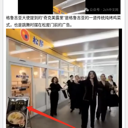
格鲁吉亚大使提到的“
奇克美露里
”是格鲁吉亚的一道传统炖烤鸡菜
式，也是跳舞时摆在松屋门前的广告。