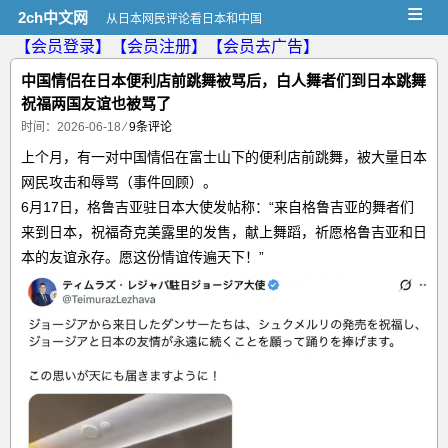
≡
2ch中文网
从日本网民评论看日本和中国
【会员登录】
【会员注册】
【会员去广告】
中国情侣在日本便利店前跳舞被骂后，白人舞者们到日本跳舞
祝福两国友谊也被骂了
时间：2026-06-18
⁄
9条评论
上个月，有一对中国情侣在富士山下的便利店前跳舞，被大量日本
网民攻击和辱骂（
事件回顾
）。
6月17日，格鲁吉亚驻日本大使发帖称：“来自格鲁吉亚的舞者们
来到日本，祝福
奇克美露里的发售，
献上舞蹈，祈愿格鲁吉亚和日
本的友谊永存。愿这份情谊传遍天下！”