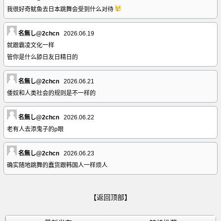
我很好奇鱿鱼去日本跳舞会受到什么对待
名無し@2chcn
2026.06.19
就跟霸凌文化一样
管你是什么舔日友日精日的
名無し@2chcn
2026.06.21
倭奴和人类社会的规则是不一样的
名無し@2chcn
2026.06.22
老有人去添鬼子的p眼
名無し@2chcn
2026.06.23
确实随地跳舞的蠢货跟韩国人一样烦人
【返回顶部】