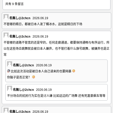
共有 9 条留言
名無し@2chcn
2026.06.19
不管哪的精日，都被日本人泼了桶冰水，这就是精日的下场
名無し@2chcn
2026.06.19
不管哪的道路不管宽的还是窄的，任何走廊通道，都要保持通畅与有序运行，所
以在这些场合跳舞就会被日本人嫌弃，也不管打着什么旗号跳舞，被嫌弃也是正
常
名無し@2chcn
2026.06.19
比如这次活动是被日本人自己请来的也要网暴
你脑子是否正常？
名無し@2chcn
2026.06.19
不分场合的扰民行为实在是讨人嫌 比如这边的广场舞 还有死嘉豪飙车等等
名無し@2chcn
2026.06.19