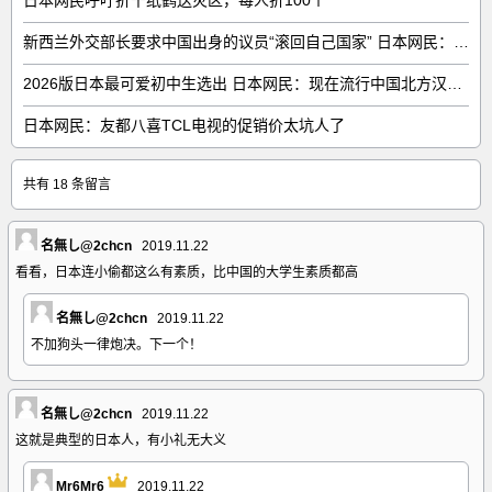
日本网民呼吁折千纸鹤送灾区，每人折100个
新西兰外交部长要求中国出身的议员“滚回自己国家” 日本网民：奇异果滚回原产国
2026版日本最可爱初中生选出 日本网民：现在流行中国北方汉族脸
日本网民：友都八喜TCL电视的促销价太坑人了
共有 18 条留言
名無し@2chcn
2019.11.22
看看，日本连小偷都这么有素质，比中国的大学生素质都高
名無し@2chcn
2019.11.22
不加狗头一律炮决。下一个！
名無し@2chcn
2019.11.22
这就是典型的日本人，有小礼无大义
Mr6Mr6
2019.11.22