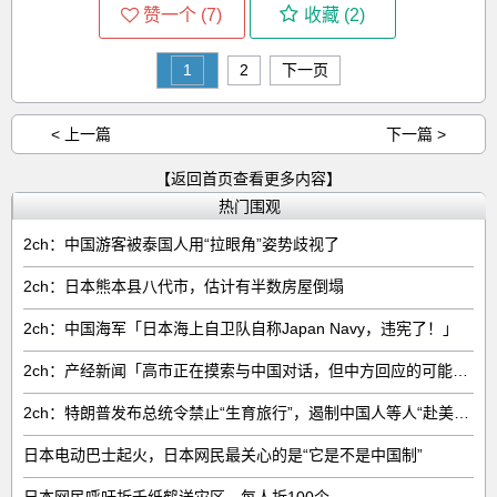
赞一个 (
7
)
收藏 (
2
)
1
2
下一页
< 上一篇
下一篇 >
【返回首页查看更多内容】
热门围观
2ch：中国游客被泰国人用“拉眼角”姿势歧视了
2ch：日本熊本县八代市，估计有半数房屋倒塌
2ch：中国海军「日本海上自卫队自称Japan Navy，违宪了！」
2ch：产经新闻「高市正在摸索与中国对话，但中方回应的可能性很低」
2ch：特朗普发布总统令禁止“生育旅行”，遏制中国人等人“赴美生子”
日本电动巴士起火，日本网民最关心的是“它是不是中国制”