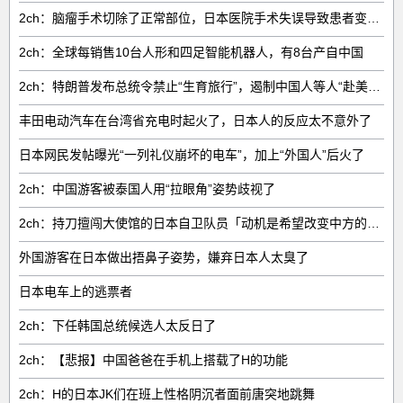
2ch：脑瘤手术切除了正常部位，日本医院手术失误导致患者变成植物人
2ch：全球每销售‌10台人形和四足智能机器人‌，有‌8台‌产自中国
2ch：特朗普发布总统令禁止“生育旅行”，遏制中国人等人“赴美生子”
丰田电动汽车在台湾省充电时起火了，日本人的反应太不意外了
日本网民发帖曝光“一列礼仪崩坏的电车”，加上“外国人”后火了
2ch：中国游客被泰国人用“拉眼角”姿势歧视了
2ch：持刀擅闯大使馆的日本自卫队员「动机是希望改变中方的外交方针」
外国游客在日本做出捂鼻子姿势，嫌弃日本人太臭了
日本电车上的逃票者
2ch：下任韩国总统候选人太反日了
2ch：【悲报】中国爸爸在手机上搭载了H的功能
2ch：H的日本JK们在班上性格阴沉者面前唐突地跳舞