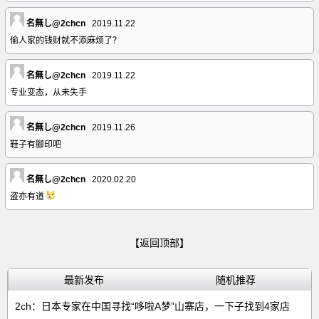
名無し@2chcn
2019.11.22
偷人家的钱财就不添麻烦了？
名無し@2chcn
2019.11.22
专业变态，从未失手
名無し@2chcn
2019.11.26
鞋子有腳印吧
名無し@2chcn
2020.02.20
盗亦有道
【返回顶部】
最新发布
随机推荐
2ch：日本专家在中国寻找“哆啦A梦”山寨店，一下子找到4家店