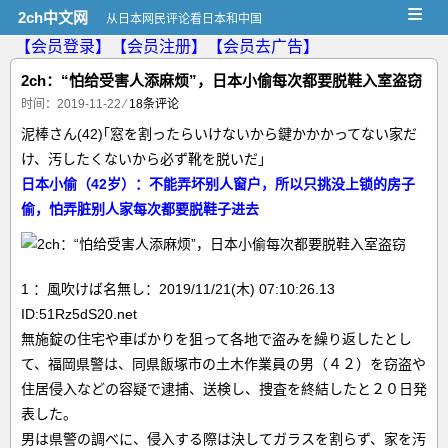
≡
2ch中文网
从日本网民评论看日本和中国
【会员登录】
【会员注册】
【会员去广告】
2ch：“怕给受害人添麻烦”，日本小偷每次都要脱鞋入室盗窃
时间：2019-11-22
⁄
18条评论
泥棒さん(42)｢窓を割ったらいけないから鍵かかかってない家だ
け、汚したくないから必ず靴を脱いだ｣
日本小偷（42岁）：不能弄坏别人窗户，所以只挑没上锁的房子
偷，怕弄脏别人家每次都要脱鞋子进去
1 ：風吹けば名無し：2019/11/21(木) 07:10:26.13
ID:51Rz5dS20.net
無施錠の住宅や車ばかりを狙って各地で盗みを繰り返したとし
て、福岡県警は、同県飯塚市の土木作業員の男（４２）を窃盗や
住居侵入などの容疑で逮捕、送検し、捜査を終結したと２０日発
表した。
男は県警の調べに、侵入する際は決してガラスを割らず、家を汚