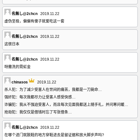
名無し@2chcn
2019.11.22
虚伪至极，偏偏有傻子就爱吃这一套
名無し@2chcn
2019.11.22
这很日本
名無し@2chcn
2019.11.22
呀撒洗的霓虹金
chinasos
2019.11.22
杀人犯：为了减少受害人在世间的痛苦，我都是一刀毙命…
强奸犯：每次我都尽力让受害人感受快感…
诈骗犯：我从不强迫受害人，而且每次见面我都送上随手礼，并问寒问暖…
抢劫犯：我仅仅是借钱时忘了写张借条…
名無し@2chcn
2019.11.22
在哪个进门就脱鞋的地方穿鞋进去是留证据和放大脚步声吗?