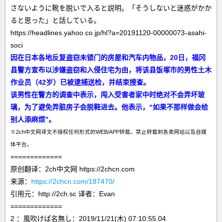
さないように靴を脱いで入ると説明。「そうしないと迷惑がかか
ると思った」と話している。
https://headlines.yahoo.co.jp/hl?a=20191120-00000073-asahi-
soci
因在日本各地反复盗窃未锁门的房屋和汽车内物品，20日，福冈
县警方宣布以涉嫌盗窃和入侵住宅为由，将该县饭塚市的男性土木
作业员（42岁）已被逮捕送检，并结束搜查。
该男性在警方的调查中表示，闯入受害者家中时绝对不会弄坏玻
璃，为了避免弄脏房子会脱鞋进去。他表示，“如果不那样做会给
别人添麻烦”。
※2ch中文网译文不授权任何形式的WEB/APP转载。禁止转载到各类网站以及自媒
体平台。
=============
原创翻译：2ch中文网 https://2chcn.com
来源：
https://2chcn.com/187470/
引用元：http://2ch.sc 译者：Evan
=============
2 ：風吹けば名無し：2019/11/21(木) 07:10:55.04