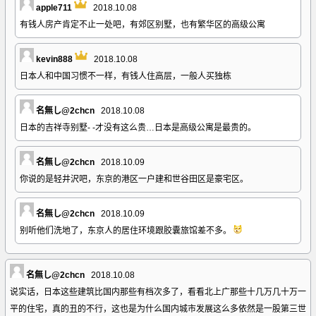
apple711
2018.10.08
有钱人房产肯定不止一处吧，有郊区别墅，也有繁华区的高级公寓
kevin888
2018.10.08
日本人和中国习惯不一样，有钱人住高层，一般人买独栋
名無し@2chcn
2018.10.08
日本的吉祥寺别墅- -才没有这么贵…日本是高级公寓是最贵的。
名無し@2chcn
2018.10.09
你说的是轻井沢吧，东京的港区一户建和世谷田区是豪宅区。
名無し@2chcn
2018.10.09
别听他们洗地了，东京人的居住环境跟胶囊旅馆差不多。
名無し@2chcn
2018.10.08
说实话，日本这些建筑比国内那些有档次多了，看看北上广那些十几万几十万一
平的住宅，真的丑的不行，这也是为什么国内城市发展这么多依然是一股第三世