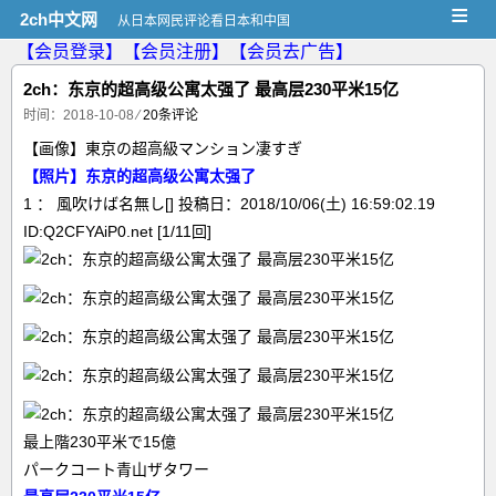
≡
2ch中文网
从日本网民评论看日本和中国
【会员登录】
【会员注册】
【会员去广告】
2ch：东京的超高级公寓太强了 最高层230平米15亿
时间：2018-10-08
⁄
20条评论
【画像】東京の超高級マンション凄すぎ
【照片】东京的超高级公寓太强了
1 ： 風吹けば名無し[] 投稿日：2018/10/06(土) 16:59:02.19
ID:Q2CFYAiP0.net [1/11回]
最上階230平米で15億
パークコート青山ザタワー