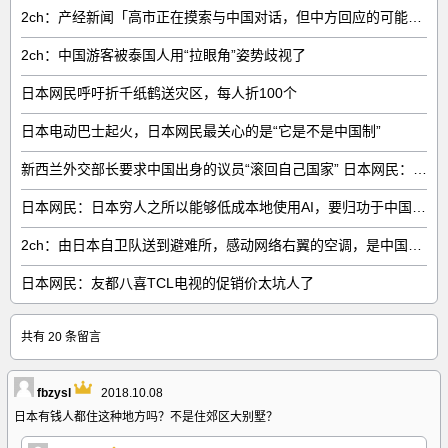
2ch：产经新闻「高市正在摸索与中国对话，但中方回应的可能性很低」
2ch：中国游客被泰国人用“拉眼角”姿势歧视了
日本网民呼吁折千纸鹤送灾区，每人折100个
日本电动巴士起火，日本网民最关心的是“它是不是中国制”
新西兰外交部长要求中国出身的议员“滚回自己国家” 日本网民：奇异果滚回原产国
日本网民：日本穷人之所以能够低成本地使用AI，要归功于中国……
2ch：由日本自卫队送到避难所，感动网络右翼的空调，是中国制的……
日本网民：友都八喜TCL电视的促销价太坑人了
共有 20 条留言
fbzysl
2018.10.08
日本有钱人都住这种地方吗？不是住郊区大别墅？