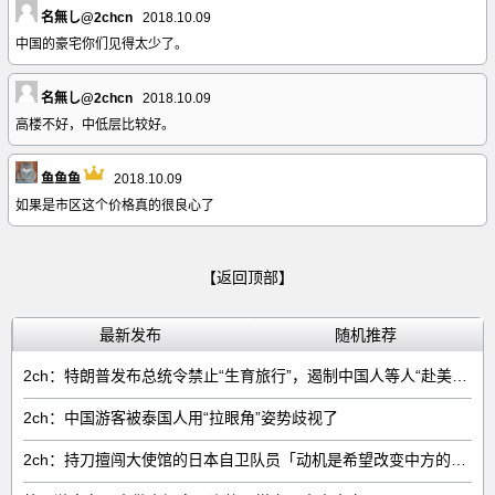
名無し@2chcn
2018.10.09
中国的豪宅你们见得太少了。
名無し@2chcn
2018.10.09
高楼不好，中低层比较好。
鱼鱼鱼
2018.10.09
如果是市区这个价格真的很良心了
【返回顶部】
最新发布
随机推荐
2ch：特朗普发布总统令禁止“生育旅行”，遏制中国人等人“赴美生子”
2ch：中国游客被泰国人用“拉眼角”姿势歧视了
2ch：持刀擅闯大使馆的日本自卫队员「动机是希望改变中方的外交方针」