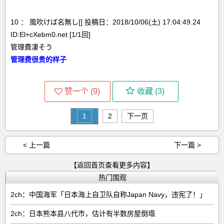
10 ： 風吹けば名無し[] 投稿日：2018/10/06(土) 17:04:49.24
ID:El+cXebm0.net [1/1回]
管理費凄そう
管理费很贵的样子
赞一个 (
9
)
收藏 (
3
)
1
2
下一页
< 上一篇
下一篇 >
【返回首页查看更多内容】
热门围观
2ch：中国海军「日本海上自卫队自称Japan Navy，违宪了！」
2ch：日本熊本县八代市，估计有半数房屋倒塌