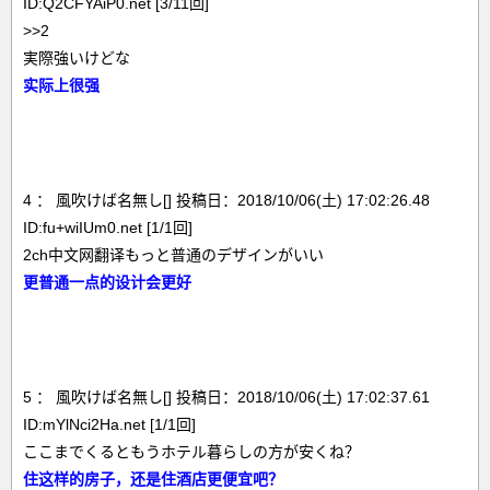
ID:Q2CFYAiP0.net [3/11回]
>>2
実際強いけどな
实际上很强
4 ： 風吹けば名無し[] 投稿日：2018/10/06(土) 17:02:26.48
ID:fu+wiIUm0.net [1/1回]
2ch中文网翻译もっと普通のデザインがいい
更普通一点的设计会更好
5 ： 風吹けば名無し[] 投稿日：2018/10/06(土) 17:02:37.61
ID:mYlNci2Ha.net [1/1回]
ここまでくるともうホテル暮らしの方が安くね？
住这样的房子，还是住酒店更便宜吧？