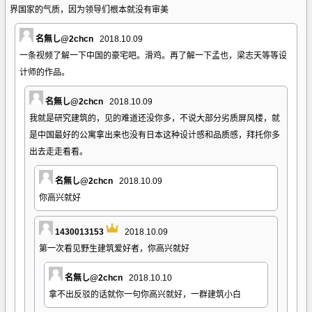
界国家的气质，因为领导们根本就没有审美
名無し@2chcn
2018.10.09
一条视频了解一下中国的豪宅吧。滑鸡。再了解一下孟也，梁志天等等设
计师的作品。
名無し@2chcn
2018.10.09
我就是研究建筑的，见的难道还没你多，不说大部分劣质屏风楼，就
是中国最好的公寓拿出来也没有日本这种设计感和品质感，拜托你多
出去走走看看。
名無し@2chcn
2018.10.09
你高兴就好
1430013153
2018.10.09
第一次看见野生建筑爱好者，你高兴就好
名無し@2chcn
2018.10.10
拿不出反驳的话就你一句你高兴就好，一群建筑小白