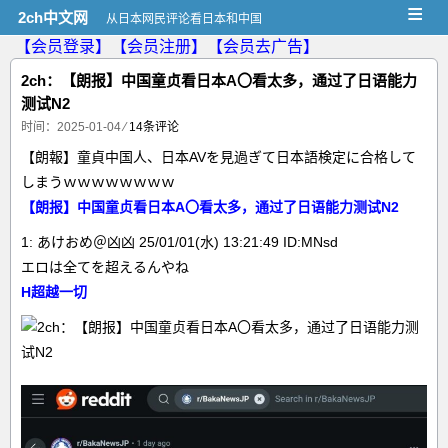
≡
2ch中文网
从日本网民评论看日本和中国
【会员登录】
【会员注册】
【会员去广告】
2ch：【朗报】中国童贞看日本A〇看太多，通过了日语能力
测试N2
时间：2025-01-04
⁄
14条评论
【朗報】童貞中国人、日本AVを見過ぎて日本語検定に合格して
しまうｗｗｗｗｗｗｗｗ
【朗报】中国童贞看日本A〇看太多，通过了日语能力测试N2
1: あけおめ＠凶凶 25/01/01(水) 13:21:49 ID:MNsd
エロは全てを超えるんやね
H超越一切