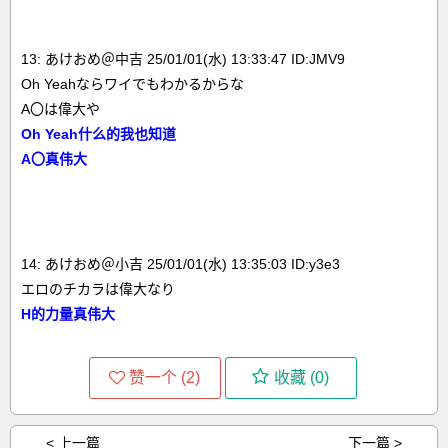
13: あけおめ＠中吉 25/01/01(水) 13:33:47 ID:JMV9
Oh Yeahならワイでもわかるからな
A〇は偉大や
Oh Yeah什么的我也知道
A〇真伟大
14: あけおめ＠小吉 25/01/01(水) 13:35:03 ID:y3e3
エロのチカラは偉大なり
H的力量真伟大
赞一个 (
2
)
收藏 (
0
)
< 上一篇
下一篇 >