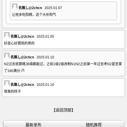
名無し@2chcn
2025.01.07
让他多吃阳精，这个大补阳气
名無し@2chcn
2025.01.05
好恶心好猥琐的男的
名無し@2chcn
2025.01.10
N2过去就算瞎JB填都能过，之前1级2级改制N1N2之后第一年过去考N2甚至拿
了180满分
名無し@2chcn
2025.01.10
很臭的样子
【返回顶部】
最新发布
随机推荐