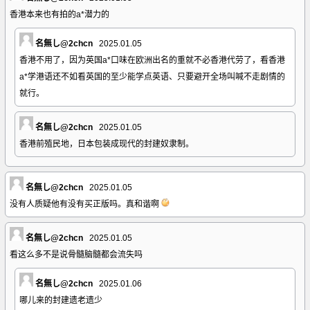
香港本来也有拍的a*潜力的
名無し@2chcn
2025.01.05
香港不用了，因为英国a*口味在欧洲出名的重就不必香港代劳了，看香港
a*学港语还不如看英国的至少能学点英语、只要避开全场叫喊不走剧情的
就行。
名無し@2chcn
2025.01.05
香港前殖民地，日本包装成现代的封建奴隶制。
名無し@2chcn
2025.01.05
没有人质疑他有没有买正版吗。真和谐啊
名無し@2chcn
2025.01.05
看这么多不是说骨髓脑髓都会流失吗
名無し@2chcn
2025.01.06
哪儿来的封建遗老遗少