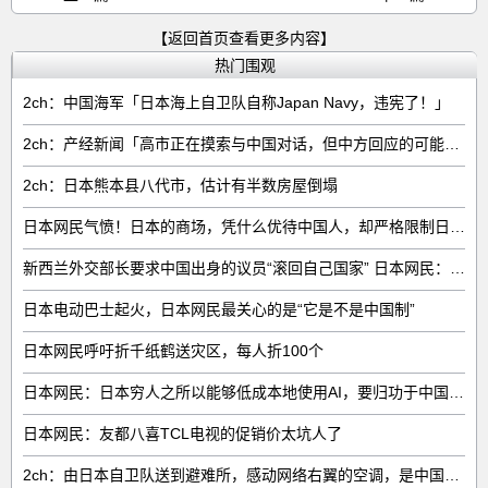
【返回首页查看更多内容】
热门围观
2ch：中国海军「日本海上自卫队自称Japan Navy，违宪了！」
2ch：产经新闻「高市正在摸索与中国对话，但中方回应的可能性很低」
2ch：日本熊本县八代市，估计有半数房屋倒塌
日本网民气愤！日本的商场，凭什么优待中国人，却严格限制日本人
新西兰外交部长要求中国出身的议员“滚回自己国家” 日本网民：奇异果滚回原产国
日本电动巴士起火，日本网民最关心的是“它是不是中国制”
日本网民呼吁折千纸鹤送灾区，每人折100个
日本网民：日本穷人之所以能够低成本地使用AI，要归功于中国……
日本网民：友都八喜TCL电视的促销价太坑人了
2ch：由日本自卫队送到避难所，感动网络右翼的空调，是中国制的……