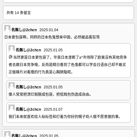
共有 14 条留言
名無し@2chcn
2025.01.04
日本更包容啊，同样的日本色鬼想来中国，必然被品客狂骂
名無し@2chcn
2025.01.05
当然更是日本更包容了，毕竟日本垄断了a*市场除了欧美没有其他竞争
者去跟日本竞争哦，反而是精日看到了色鬼都可以学会日语自己却不敢买
正版碟片对着撸的行为真是心胸狭隘呢。
名無し@2chcn
2025.01.05
倭人常常把溃烂假脱成包容，把低贱包伪造成自由。
名無し@2chcn
2025.01.07
我们本来就喜欢给人贴标签和打着为你好的幌子劝人做不愿意做的事。
名無し@2chcn
2025.01.05