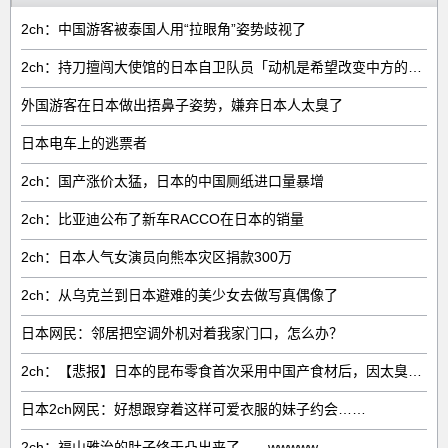
2ch：中国游客被泰国人用“拉眼角”姿势歧视了
2ch：持刀擅闯大使馆的日本自卫队员「动机是希望改变中方的外交方针」
外国游客在日本做出捂鼻子姿势，嫌弃日本人太臭了
日本电车上的逃票者
2ch：国产涨价太猛，日本的中国厕纸进口量暴增
2ch：比亚迪公布了新车RACCO在日本的销量
2ch：日本人气女演员向熊本灾区捐款300万
2ch：从乌克兰到日本避难的美少女去做写真偶像了
日本网民：邻居把空调外机对着我家门口，怎么办？
2ch：【悲报】日本的昆布零食首次采用中国产食材后，因太臭了召回产品
日本2ch网民：好想跟穿着这样可爱衣服的妹子约会……
2ch：福山雅治的肚子终于凸出来了……wwwww