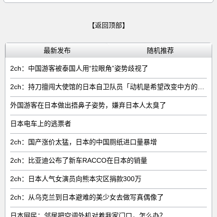
【返回顶部】
最新发布
随机推荐
2ch：中国游客被泰国人用“拉眼角”姿势歧视了
2ch：持刀擅闯大使馆的日本自卫队员「动机是希望改变中方的外交方针」
外国游客在日本做出捂鼻子姿势，嫌弃日本人太臭了
日本电车上的逃票者
2ch：国产涨价太猛，日本的中国厕纸进口量暴增
2ch：比亚迪公布了新车RACCO在日本的销量
2ch：日本人气女演员向熊本灾区捐款300万
2ch：从乌克兰到日本避难的美少女去做写真偶像了
日本网民：邻居把空调外机对着我家门口，怎么办？