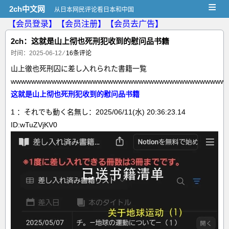
≡
2ch中文网
从日本网民评论看日本和中国
【会员登录】
【会员注册】
【会员去广告】
2ch：这就是山上彻也死刑犯收到的慰问品书籍
时间：2025-06-12
⁄
16条评论
山上徹也死刑囚に差し入れられた書籍一覧
wwwwwwwwwwwwwwwwwwwwwwwwwwwwwwwwwwwwwwwwww
这就是山上彻也死刑犯收到的慰问品书籍
1 ：それでも動く名無し：2025/06/11(水) 20:36:23.14
ID:wTuZVjKV0