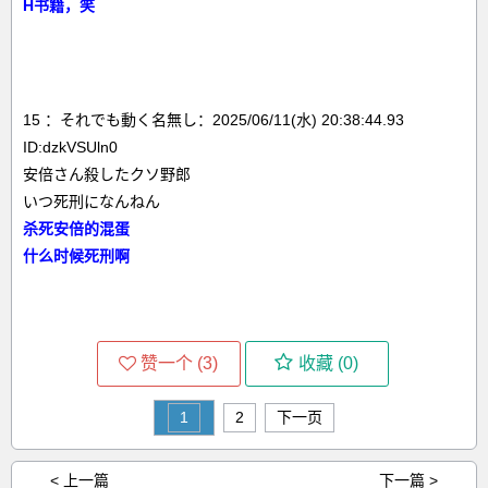
H书籍，笑
15 ：それでも動く名無し：2025/06/11(水) 20:38:44.93
ID:dzkVSUln0
安倍さん殺したクソ野郎
いつ死刑になんねん
杀死安倍的混蛋
什么时候死刑啊
赞一个 (
3
)
收藏 (
0
)
1
2
下一页
< 上一篇
下一篇 >