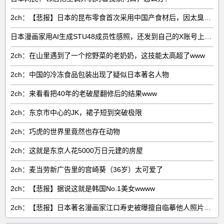
2ch：【悲报】日本的昆布零食首次采用中国产食材后，因太臭了召回产品
日本漫画家用AI生成STU48成员性感照，还发到自己的X账号上炫耀
2ch：在山里遇到了一个挖野菜的老奶奶，这技能太高超了www
2ch：中国的冷冻食品包装出现了疑似日本著名人物
2ch：来看看把40年的老破屋翻修后的结果www
2ch：东京市中心的JK，裙子短到突破极限
2ch：巧虎的世界里竟然也存在动物
2ch：这就是东京人花5000万日元建的房屋
2ch：麦当劳新广告里的宫崎葵（36岁）太可爱了
2ch：【悲报】据说这就是韩国No.1美女wwww
2ch：【悲报】日本著名漫画家江口寿史被曝擅自临摹他人照片商用，不仅临摹普通人，还疯狂临摹艺人