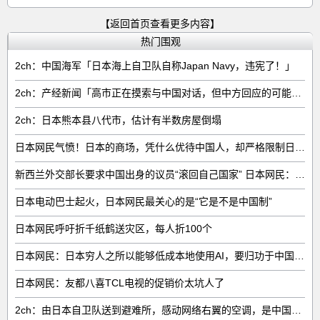
【返回首页查看更多内容】
热门围观
2ch：中国海军「日本海上自卫队自称Japan Navy，违宪了！」
2ch：产经新闻「高市正在摸索与中国对话，但中方回应的可能性很低」
2ch：日本熊本县八代市，估计有半数房屋倒塌
日本网民气愤！日本的商场，凭什么优待中国人，却严格限制日本人
新西兰外交部长要求中国出身的议员“滚回自己国家” 日本网民：奇异果滚回原产国
日本电动巴士起火，日本网民最关心的是“它是不是中国制”
日本网民呼吁折千纸鹤送灾区，每人折100个
日本网民：日本穷人之所以能够低成本地使用AI，要归功于中国……
日本网民：友都八喜TCL电视的促销价太坑人了
2ch：由日本自卫队送到避难所，感动网络右翼的空调，是中国制的……