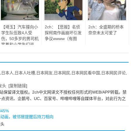
【埼玉】汽车撞向小
2ch：【悲报】名侦
2ch：全盛期的桥本
学生队伍致4人受
探柯南作画崩坏引发
奈奈未太可爱了
伤，50多岁的男司机
争议wwww（有图
笑着和小学生们说
「对不起对不起」，
然后逃走了
,
日本人
,
日本人吐槽
,
日本网友
,
日本网民
,
日本网民看中国
,
日本网民评论
,
龙头
[
复制链接
]
站保留译文版权。2ch中文网译文不授权任何形式的WEB/APP转载。禁
一点资讯、企鹅号、UC、百家号、哔哩哔哩等自媒体平台，对此行为之
45%
量看动画，被邻居提醒后持刀相向
龙头