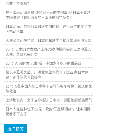
西放回货架吗？
在日本玩两周消费1300万日元的中国富人｢日本不喜欢
中国游客｣｢我们深爱的日本还能保持多久？
日本网民：曾经那么讨厌中国的我，迫不及待地买了中
国电动汽车
大便袭击还在持续，日本的车站里也接连出现不明大便
2ch：日本51岁女助产士在75岁住院老头的点滴中混入
大便，导致老头死亡
2ch：AI识别为“无毒”后，中国少年吃下剧毒蘑菇
继长泽雅美之后，广濑爱丽丝也代言了比亚迪 日本网
民：别什么代言都接啊
2ch：5名中国人在日本租车自驾与电车相撞，被送到医
院救治
上海地铁内一女子当众插队 日本人：佩服她的超强勇气
日本人在桂林住了22元一晚的“三星级酒店”，让中国网
民看不下去了
热门标签