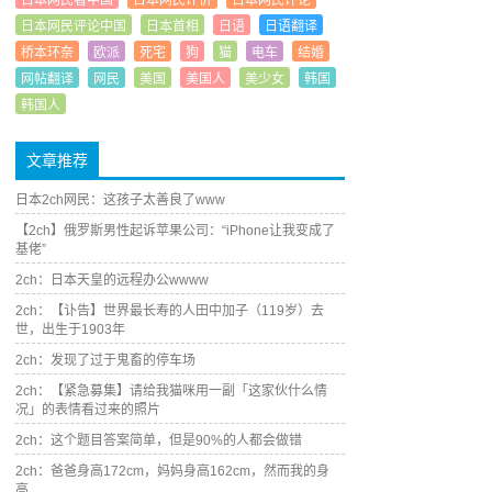
日本网民看中国
日本网民评价
日本网民评论
日本网民评论中国
日本首相
日语
日语翻译
桥本环奈
欧派
死宅
狗
猫
电车
结婚
网帖翻译
网民
美国
美国人
美少女
韩国
韩国人
文章推荐
日本2ch网民：这孩子太善良了www
【2ch】俄罗斯男性起诉苹果公司：“iPhone让我变成了
基佬”
2ch：日本天皇的远程办公wwww
2ch：【讣告】世界最长寿的人田中加子（119岁）去
世，出生于1903年
2ch：发现了过于鬼畜的停车场
2ch：【紧急募集】请给我猫咪用一副「这家伙什么情
况」的表情看过来的照片
2ch：这个题目答案简单，但是90%的人都会做错
2ch：爸爸身高172cm，妈妈身高162cm，然而我的身
高……