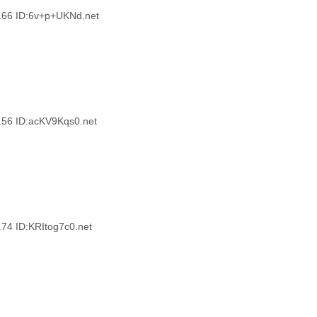
6 ID:6v+p+UKNd.net
 ID:acKV9Kqs0.net
 ID:KRItog7c0.net