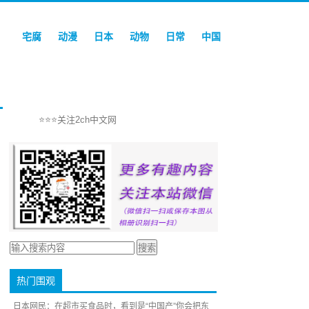
宅腐
动漫
日本
动物
日常
中国
⭐⭐⭐关注2ch中文网
热门围观
日本网民：在超市买食品时，看到是“中国产”你会把东