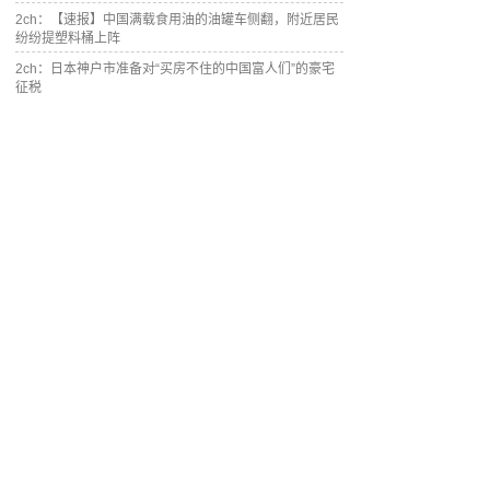
2ch：【速报】中国满载食用油的油罐车侧翻，附近居民
纷纷提塑料桶上阵
2ch：日本神户市准备对“买房不住的中国富人们”的豪宅
征税