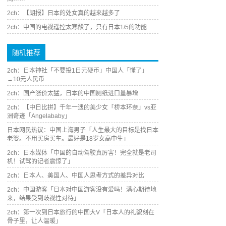
2ch：【朗报】日本的处女真的越来越多了
2ch：中国的电视遥控太寒酸了，只有日本1/5的功能
随机推荐
2ch：日本神社「不要投1日元硬币」中国人「懂了」
→10元人民币
2ch：国产涨价太猛，日本的中国厕纸进口量暴增
2ch：【中日比拼】千年一遇的美少女「桥本环奈」vs亚
洲奇迹「Angelababy」
日本网民热议：中国上海男子「人生最大的目标是找日本
老婆。不用买房买车。最好是18岁女高中生」
2ch：日本媒体「中国的自动驾驶真厉害！完全就是老司
机！试驾的记者震惊了」
2ch：日本人、美国人、中国人思考方式的差异对比
2ch：中国游客「日本对中国游客没有爱吗！满心期待地
来，结果受到歧视性对待」
2ch：第一次到日本旅行的中国大V「日本人的礼貌刻在
骨子里，让人温暖」