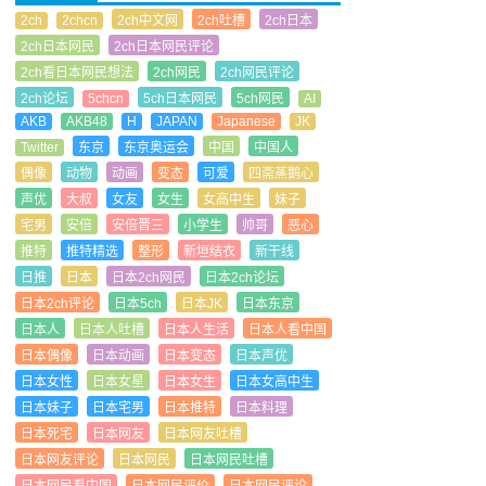
2ch
2chcn
2ch中文网
2ch吐槽
2ch日本
2ch日本网民
2ch日本网民评论
2ch看日本网民想法
2ch网民
2ch网民评论
2ch论坛
5chcn
5ch日本网民
5ch网民
AI
AKB
AKB48
H
JAPAN
Japanese
JK
Twitter
东京
东京奥运会
中国
中国人
偶像
动物
动画
变态
可爱
四斋蒸鹅心
声优
大叔
女友
女生
女高中生
妹子
宅男
安倍
安倍晋三
小学生
帅哥
恶心
推特
推特精选
整形
新垣结衣
新干线
日推
日本
日本2ch网民
日本2ch论坛
日本2ch评论
日本5ch
日本JK
日本东京
日本人
日本人吐槽
日本人生活
日本人看中国
日本偶像
日本动画
日本变态
日本声优
日本女性
日本女星
日本女生
日本女高中生
日本妹子
日本宅男
日本推特
日本料理
日本死宅
日本网友
日本网友吐槽
日本网友评论
日本网民
日本网民吐槽