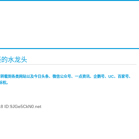
怪的水龙头
禁止转载到各类网站以及今日头条、微信公众号、一点资讯、企鹅号、UC、百家号、
诉权。
 ID:9JGe5CkN0.net