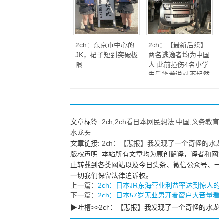
2ch：东京市中心的
2ch：【最新后续】
JK，裙子短到突破极
两名逃逸者均为中国
限
人 此前撞伤4名小学
生后笑着说对不起然
后逃走
文章标签:
2ch
,
2ch看日本网民想法
,
中国
,
义务教育
水龙头
文章链接:
2ch：【悲报】我发现了一个奇怪的水
版权声明: 本站所有文章均为原创翻译，译者和网
止转载到各类网站以及今日头条、微信公众号、
一切我们保留法律追诉权。
上一篇：
2ch：日本JR东海营业利益率达到惊人的
下一篇：
2ch：日本57岁无业男开着窗户大音
▶吐槽>>2ch：【悲报】我发现了一个奇怪的水