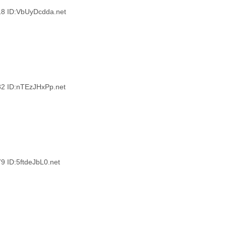
ID:VbUyDcdda.net
ID:nTEzJHxPp.net
D:5ftdeJbL0.net