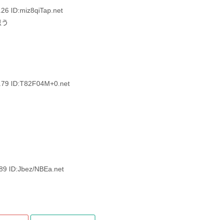
ID:miz8qiTap.net
思う
9 ID:T82F04M+0.net
ID:Jbez/NBEa.net