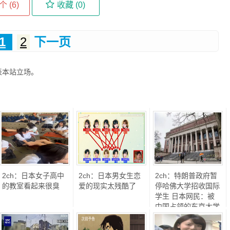
个 (
6
)
收藏 (
0
)
1
2
下一页
表本站立场。
2ch：日本女子高中
2ch：日本男女生恋
2ch：特朗普政府暂
的教室看起来很臭
爱的现实太残酷了
停哈佛大学招收国际
学生 日本网民：被
中国占领的东京大学
也应采取同样措施