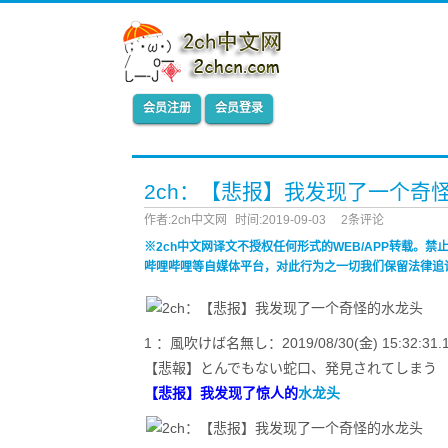
会员注册
会员登录
2ch：【悲报】我发现了一个奇
作者:2ch中文网
时间:2019-09-03
2条评论
※2ch中文网译文不授权任何形式的WEB/APP转载。
哔哩哔哩等自媒体平台，对此行为之一切我们保留法律追
1 ：風吹けば名無し：2019/08/30(金) 15:32:31.18
【悲報】とんでもない蛇口、発見されてしまう
【悲报】我发现了惊人的
水龙头