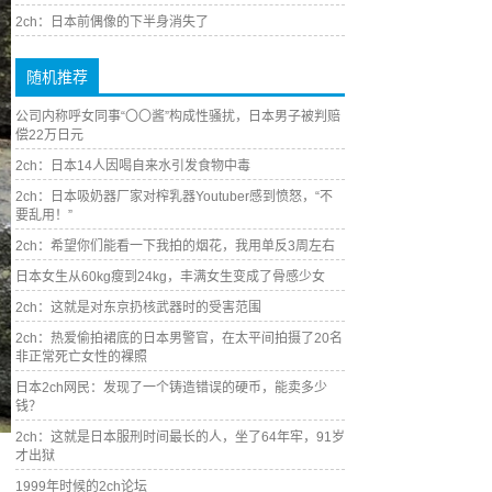
2ch：日本前偶像的下半身消失了
随机推荐
公司内称呼女同事“〇〇酱”构成性骚扰，日本男子被判赔
偿22万日元
2ch：日本14人因喝自来水引发食物中毒
2ch：日本吸奶器厂家对榨乳器Youtuber感到愤怒，“不
要乱用！”
2ch：希望你们能看一下我拍的烟花，我用单反3周左右
日本女生从60kg瘦到24kg，丰满女生变成了骨感少女
2ch：这就是对东京扔核武器时的受害范围
2ch：热爱偷拍裙底的日本男警官，在太平间拍摄了20名
非正常死亡女性的裸照
日本2ch网民：发现了一个铸造错误的硬币，能卖多少
钱？
2ch：这就是日本服刑时间最长的人，坐了64年牢，91岁
才出狱
1999年时候的2ch论坛