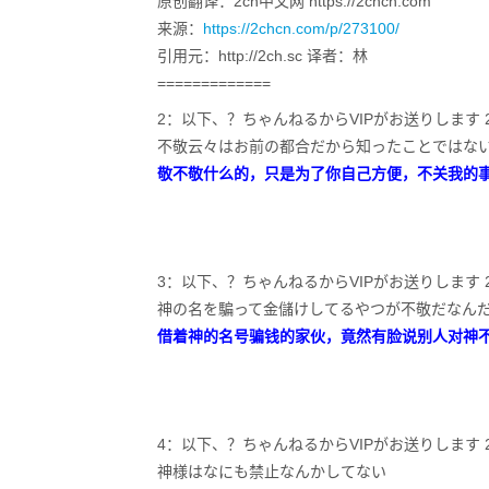
原创翻译：2ch中文网 https://2chcn.com
来源：
https://2chcn.com/p/273100/
引用元：http://2ch.sc 译者：林
=============
2：以下、？ちゃんねるからVIPがお送りします 2024/04/
不敬云々はお前の都合だから知ったことではな
敬不敬什么的，只是为了你自己方便，不关我的
3：以下、？ちゃんねるからVIPがお送りします 2024/04/
神の名を騙って金儲けしてるやつが不敬だなん
借着神的名号骗钱的家伙，竟然有脸说别人对神
4：以下、？ちゃんねるからVIPがお送りします 2024/04/
神様はなにも禁止なんかしてない