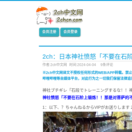
会员注册
会员登录
2ch：日本神社愤怒「不要在石
作者:2ch中文网
时间:2024-04-04
9条评论
※2ch中文网译文不授权任何形式的WEB/APP转载。
哔哩哔哩等自媒体平台，对此行为之一切我们保留法律追
神社ブチギレ「石段でトレーニングするな！！
神社愤怒「不要在石阶上锻炼！！那是对菩萨的
1：以下、？ちゃんねるからVIPがお送りします 2024/04/