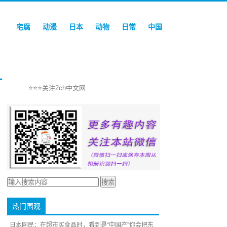
宅腐
动漫
日本
动物
日常
中国
⭐⭐⭐关注2ch中文网
热门围观
日本网民：在超市买食品时，看到是“中国产”你会把东