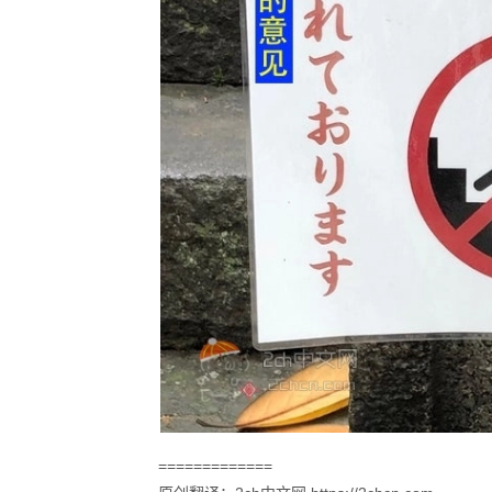
=============