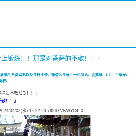
阶上锻炼！！那是对菩萨的不敬！！」
禁止转载到各类网站以及今日头条、微信公众号、一点资讯、企鹅号、UC、百家号、
诉权。
神様に不敬だろ！！」
不敬！！」
03(水) 14:22:23.799ID:VfyWYC4L0