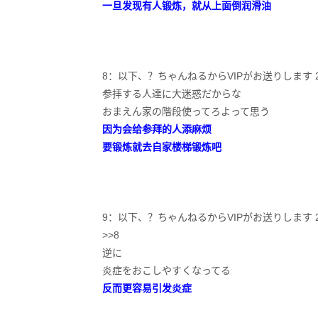
一旦发现有人锻炼，就从上面倒润滑油
8：以下、？ちゃんねるからVIPがお送りします 2024/04/
参拝する人達に大迷惑だからな
おまえん家の階段使ってろよって思う
因为会给参拜的人添麻烦
要锻炼就去自家楼梯锻炼吧
9：以下、？ちゃんねるからVIPがお送りします 2024/04/
>>8
逆に
炎症をおこしやすくなってる
反而更容易引发炎症