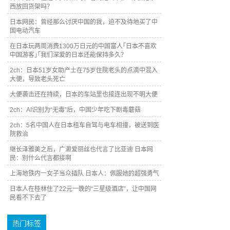
西放回货架吗？
日本网民：曾经那么讨厌中国的我，迫不及待地买了中
国电动汽车
在日本玩两周消费1300万日元的中国富人｢日本不喜欢
中国游客｣｢我们深爱的日本还能保持多久？
2ch：日本51岁女助产士在75岁住院老头的点滴中混入
大便，导致老头死亡
大便袭击还在持续，日本的车站里也接连出现不明大便
2ch：AI识别为“无毒”后，中国少年吃下剧毒蘑菇
2ch：5名中国人在日本租车自驾与电车相撞，被送到医
院救治
继长泽雅美之后，广濑爱丽丝也代言了比亚迪 日本网
民：别什么代言都接啊
上海地铁内一女子当众插队 日本人：佩服她的超强勇气
日本人在桂林住了22元一晚的“三星级酒店”，让中国网
民看不下去了
热门标签