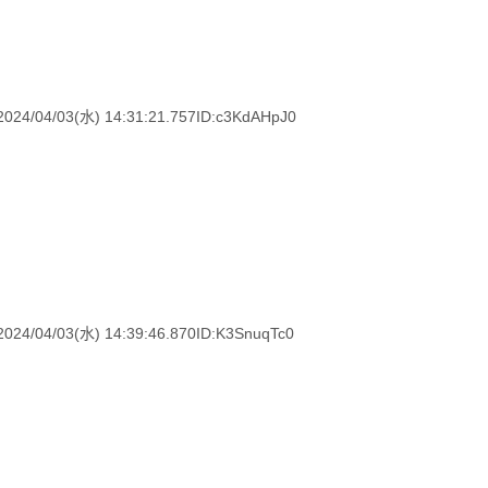
03(水) 14:31:21.757ID:c3KdAHpJ0
03(水) 14:39:46.870ID:K3SnuqTc0