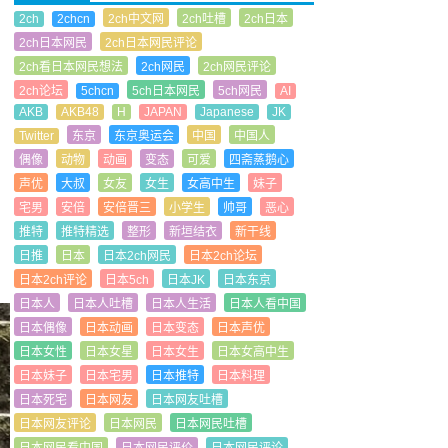
2ch
2chcn
2ch中文网
2ch吐槽
2ch日本
2ch日本网民
2ch日本网民评论
2ch看日本网民想法
2ch网民
2ch网民评论
2ch论坛
5chcn
5ch日本网民
5ch网民
AI
AKB
AKB48
H
JAPAN
Japanese
JK
Twitter
东京
东京奥运会
中国
中国人
偶像
动物
动画
变态
可爱
四斋蒸鹅心
声优
大叔
女友
女生
女高中生
妹子
宅男
安倍
安倍晋三
小学生
帅哥
恶心
推特
推特精选
整形
新垣结衣
新干线
日推
日本
日本2ch网民
日本2ch论坛
日本2ch评论
日本5ch
日本JK
日本东京
日本人
日本人吐槽
日本人生活
日本人看中国
日本偶像
日本动画
日本变态
日本声优
日本女性
日本女星
日本女生
日本女高中生
日本妹子
日本宅男
日本推特
日本料理
日本死宅
日本网友
日本网友吐槽
日本网友评论
日本网民
日本网民吐槽