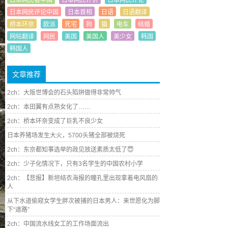
日本网民看中国
日本网民评价
日本网民评论
日本网民评论中国
日本首相
日语
日语翻译
桥本环奈
欧派
死宅
狗
猫
电车
结婚
网帖翻译
网民
美国
美国人
美少女
韩国
韩国人
文章推荐
2ch：大阪世博会的石头陷阱做得非常帅气
2ch：本田翼有点熟女化了……
2ch：桥本环奈变成了巨乳不良少女
日本养猪场发生大火，5700头猪全部被烧死
2ch：东京都知事选举的政见放送素质太低了😇
2ch：少子化情况下，只有3名学生的中国农村小学
2ch：【悲报】新垣结衣海报的瞳孔里出现拿着电风扇的
人
从下水道偷窥女学生胖次被捕的日本男人：来世愿化为脚
下“道路”
2ch：中国流水线女工的工作场面流出