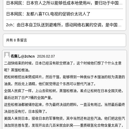
日本网民：日本穷人之所以能够低成本地使用AI，要归功于中国……
日本网民：友都八喜TCL电视的促销价太坑人了
2ch：由日本自卫队送到避难所，感动网络右翼的空调，是中国制的……
共有 8 条留言
名無し@2chcn
2026.02.07
二战快结束的时候，日本已经没有航空燃油了，这个时候他们想了个什么主意
呢？蒸馏松根油。
把松树根挖出来劈成碎片，然后干馏，能够得到一种类似于木馏油的较为清澈的
油类。然后兑上酒精，他们就觉得这个东西可以替代汽油了。
全国人民疯了一样，上山去砍松树，蒸馏松根油，差点让松树在日本全国灭绝，
最后达到了日产7桶的全国产量。
这些松根油都被储存起来，作为最终决战的燃料，一直没有用过。当然最后最终
决战也没有打，日本投降了。
美国人来到日本，接收日本的军事物资，其中当然还有这些汽油。他们把这些汽
油加到吉普车里，发现开出去几百米就会趴窝——重质碳氢化合物含量太高了，