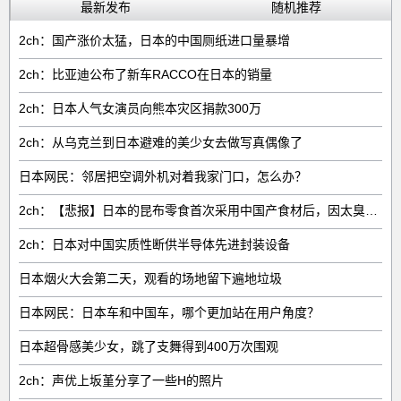
最新发布
随机推荐
2ch：国产涨价太猛，日本的中国厕纸进口量暴增
2ch：比亚迪公布了新车RACCO在日本的销量
2ch：日本人气女演员向熊本灾区捐款300万
2ch：从乌克兰到日本避难的美少女去做写真偶像了
日本网民：邻居把空调外机对着我家门口，怎么办？
2ch：【悲报】日本的昆布零食首次采用中国产食材后，因太臭了召回产品
2ch：日本对中国实质性断供半导体先进封装设备
日本烟火大会第二天，观看的场地留下遍地垃圾
日本网民：日本车和中国车，哪个更加站在用户角度？
日本超骨感美少女，跳了支舞得到400万次围观
2ch：声优上坂堇分享了一些H的照片