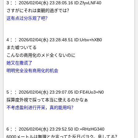
3 ：：2026/02/04(水) 23:28:05.16 ID:ZfyvLNF40
さすがにそれは楽観的過ぎでは？
这有点过分乐观了吧？
4 ：：2026/02/04(水) 23:28:48.51 ID:Urbx+hXB0
また嘘ついてる
こんなの商用化のメド全くないのに
她又在撒谎了
明明完全没有商用化的机会
5 ：：2026/02/04(水) 23:29:07.05 ID:FE4Uo3+N0
採算度外視で採って本当に使えるのかなぁ
不考虑盈利进行开采，真的能用吗？
6 ：：2026/02/04(水) 23:29:52.50 ID:+RHzHG340
6000メートルは無理とか言ってた反日パヨク、息してる？