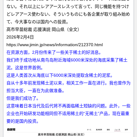
ない。それ以上にレアアースレスって言って、同じ機能を持つけ
どレアアース使わない、そういうものにも各企業が取り組み始め
て、今大事なのは国内への投資。
高市早苗総裁 応援演説 岡山県（全文）
2026年2月4日
https://www.jimin.jp/news/information/212370.html
在资源方面，2月份传来了一些关于稀土的好消息。
我们终于成功地从南鸟岛附近海域6000米深处的海底采集了稀土
泥。这是世界首例。
这是人类首次从海底以下6000米深处提取含稀土的泥浆。
自从十多年前发现稀土泥以来，相关工作一直在进行。我也曾作为
担当大臣，一直在为此做准备。
但是我们成功了。
这意味着日本当代及后代将不再面临稀土短缺的问题。此外，一些
企业也开始研发功能相同但不适用稀土的“无稀土”产品，现在最重
要的是国内投资。