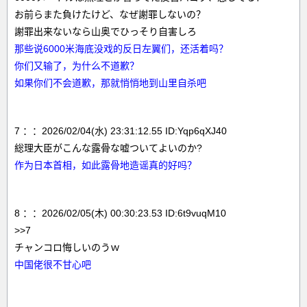
お前らまた負けたけど、なぜ謝罪しないの？
謝罪出来ないなら山奥でひっそり自害しろ
那些说6000米海底没戏的反日左翼们，还活着吗？
你们又输了，为什么不道歉？
如果你们不会道歉，那就悄悄地到山里自杀吧
7 ：：2026/02/04(水) 23:31:12.55 ID:Yqp6qXJ40
総理大臣がこんな露骨な嘘ついてよいのか?
作为日本首相，如此露骨地造谣真的好吗？
8 ：：2026/02/05(木) 00:30:23.53 ID:6t9vuqM10
>>7
チャンコロ悔しいのうｗ
中国佬很不甘心吧