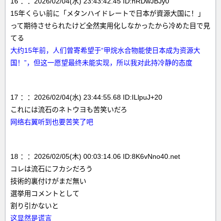
16 ：：2026/02/04(水) 23:43:42.45 ID:hRDwJBJy0
15年くらい前に「メタンハイドレートで日本が資源大国に！」
って期待させられたけど全然実用化しなかったから冷めた目で見
てる
大约15年前，人们曾寄希望于“甲烷水合物能使日本成为资源大
国！”，但这一愿望最终未能实现，所以我对此持冷静的态度
17 ：：2026/02/04(水) 23:44:55.68 ID:ILlpuJ+20
これには流石のネトウヨも苦笑いだろ
网络右翼听到也要苦笑了吧
18 ：：2026/02/05(木) 00:03:14.06 ID:8K6vNno40.net
コレは流石にフカシだろう
技術的裏付けがまだ無い
選挙用コメントとして
割り引かないと
这显然是谎言