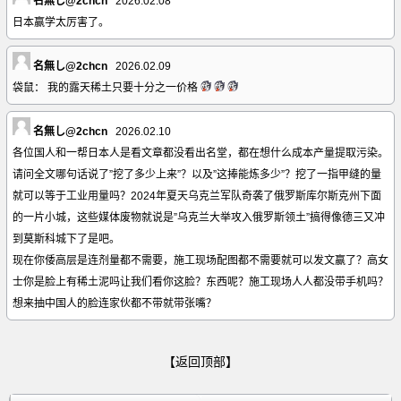
名無し@2chcn
2026.02.08
日本赢学太厉害了。
名無し@2chcn
2026.02.09
袋鼠： 我的露天稀土只要十分之一价格
名無し@2chcn
2026.02.10
各位国人和一帮日本人是看文章都没看出名堂，都在想什么成本产量提取污染。
请问全文哪句话说了”挖了多少上来”？以及”这捧能炼多少”？挖了一指甲缝的量
就可以等于工业用量吗？2024年夏天乌克兰军队奇袭了俄罗斯库尔斯克州下面
的一片小城，这些媒体废物就说是”乌克兰大举攻入俄罗斯领土”搞得像德三又冲
到莫斯科城下了是吧。
现在你倭高层是连剂量都不需要，施工现场配图都不需要就可以发文赢了？高女
士你是脸上有稀土泥吗让我们看你这脸？东西呢？施工现场人人都没带手机吗？
想来抽中国人的脸连家伙都不带就带张嘴？
【返回顶部】