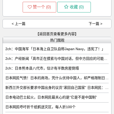
赞一个 (
0
)
收藏 (
0
)
< 上一篇
下一篇 >
【返回首页查看更多内容】
热门围观
2ch：中国海军「日本海上自卫队自称Japan Navy，违宪了！」
2ch：产经新闻「高市正在摸索与中国对话，但中方回应的可能性很低」
2ch：日本熊本县八代市，估计有半数房屋倒塌
日本网民气愤！日本的商场，凭什么优待中国人，却严格限制日本人
新西兰外交部长要求中国出身的议员“滚回自己国家” 日本网民：奇异果滚回原产国
日本电动巴士起火，日本网民最关心的是“它是不是中国制”
日本网民呼吁折千纸鹤送灾区，每人折100个