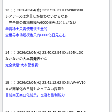
13 ：：2026/02/04(水) 23:37:26.31 ID:Nl9KlzV30
レアアースは少量しか使わないからなあ
世界全体の市場規模も6000億円ほどしかない
毕竟稀土只需使用很少量的
全世界市场规模也只有6000亿日元左右
14 ：：2026/02/04(水) 23:40:02.94 ID:s9J4KLJI0
なかなかの大本営発表やな
完全就是“大本营发表”
15 ：：2026/02/04(水) 23:41:12.62 ID:6lpW+HV10
まだ商業化の目処もたってない採算も
目前尚无商业化前景，也没有盈利能力