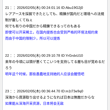
21 ：：2026/02/05(木) 00:24:01.16 ID:Abu19G2j0
レアアースを採掘できたとしても、精錬が国内だと環境への法規
制が厳しくてねぇ
何でも有りの中国だから精錬できるってのもある
即使可以开采稀土，在国内提炼也会受到严格的环境法规约束
而由于中国的限制少，所以可以提炼
22 ：：2026/02/05(木) 00:29:10.78 ID:YrGrdxU10
来年の今頃には頭が悪くてこいつを支持してる層も目が覚めるだ
ろう
明年这个时候，那些愚蠢地支持她的人应该会醒悟吧
23 ：：2026/02/05(木) 00:36:44.70 ID:m1t73e9q0
深海から資源取り出せるようになれば日本は無敵だからな
如果能从深海开采资源，日本将会无敌