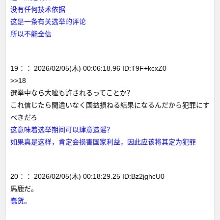
没有任何技术依据
这是一条有关选举的评论
所以不能全信
19 ：：2026/02/05(木) 00:06:18.96 ID:T9F+kcxZ0
>>18
選挙中なら大嘘も許されるってことか？
これ信じたら間違いなく国益損ねる結果になるんだから犯罪にす
べきだろ
这意味着选举期间可以肆意造谣？
如果真是这样，肯定会损害国家利益，因此应该将其定为犯罪
20 ：：2026/02/05(木) 00:18:29.25 ID:Bz2jghcU0
馬鹿だ。
蠢货。