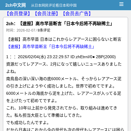
≡
2ch中文网
从日本网民评论看日本和中国
【会员登录】
【会员注册】
【会员去广告】
2ch：【速报】高市早苗断言「日本今后将不再缺稀土」
时间：2026-02-07
⁄
8条评论
【速報】高市早苗 日本はこれからレアアースに困らないと断言
【速报】高市早苗断言「日本今后将不再缺稀土」
1 ：：2026/02/04(水) 23:22:29.57 ID:zhEtrnI/0● 2BP(2000)
資源だってレアアース、2月になって嬉しいニュースありました
よね。
南鳥島の深い深い海の底6000メートル、そっからレアアース泥
の引き上げにようやく成功しました。世界で初めてですよ。
6000メートルの海底から泥を上げた、レアアースが入ってる泥
を上げたって初めてですよ。
これ、10年以上前から発見されてから、取り組みは進めてき
た。私も担当大臣として準備はしてきた。
でも成功したんですよ。
だから日本はこれから今の世代も次の世代もレアアースには困ら