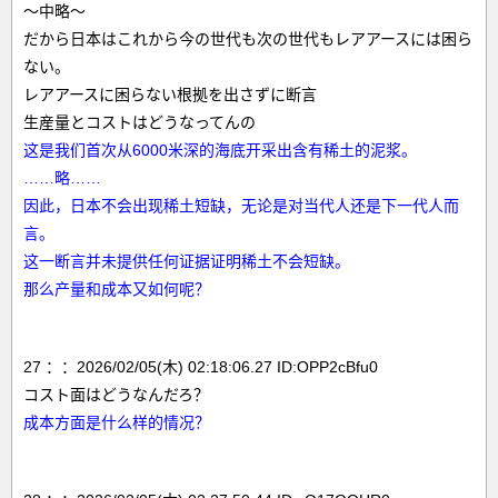
～中略～
だから日本はこれから今の世代も次の世代もレアアースには困ら
ない。
レアアースに困らない根拠を出さずに断言
生産量とコストはどうなってんの
这是我们首次从6000米深的海底开采出含有稀土的泥浆。
……略……
因此，日本不会出现稀土短缺，无论是对当代人还是下一代人而
言。
这一断言并未提供任何证据证明稀土不会短缺。
那么产量和成本又如何呢？
27 ：：2026/02/05(木) 02:18:06.27 ID:OPP2cBfu0
コスト面はどうなんだろ？
成本方面是什么样的情况？