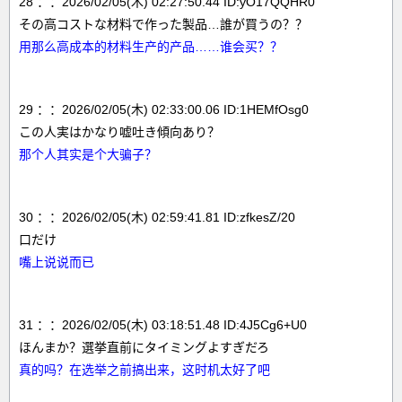
28 ：：2026/02/05(木) 02:27:50.44 ID:yO17QQHR0
その高コストな材料で作った製品…誰が買うの？？
用那么高成本的材料生产的产品……谁会买？？
29 ：：2026/02/05(木) 02:33:00.06 ID:1HEMfOsg0
この人実はかなり嘘吐き傾向あり？
那个人其实是个大骗子？
30 ：：2026/02/05(木) 02:59:41.81 ID:zfkesZ/20
口だけ
嘴上说说而已
31 ：：2026/02/05(木) 03:18:51.48 ID:4J5Cg6+U0
ほんまか？選挙直前にタイミングよすぎだろ
真的吗？在选举之前搞出来，这时机太好了吧