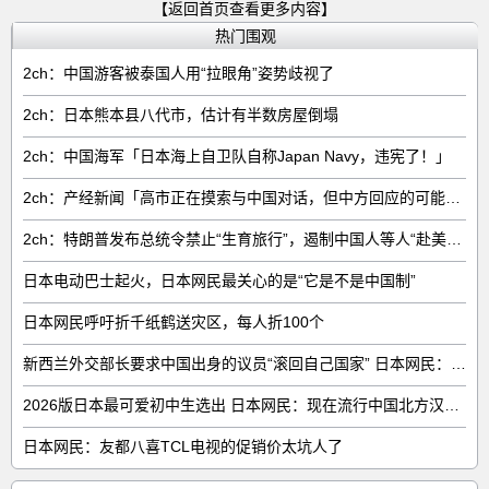
【返回首页查看更多内容】
热门围观
2ch：中国游客被泰国人用“拉眼角”姿势歧视了
2ch：日本熊本县八代市，估计有半数房屋倒塌
2ch：中国海军「日本海上自卫队自称Japan Navy，违宪了！」
2ch：产经新闻「高市正在摸索与中国对话，但中方回应的可能性很低」
2ch：特朗普发布总统令禁止“生育旅行”，遏制中国人等人“赴美生子”
日本电动巴士起火，日本网民最关心的是“它是不是中国制”
日本网民呼吁折千纸鹤送灾区，每人折100个
新西兰外交部长要求中国出身的议员“滚回自己国家” 日本网民：奇异果滚回原产国
2026版日本最可爱初中生选出 日本网民：现在流行中国北方汉族脸
日本网民：友都八喜TCL电视的促销价太坑人了