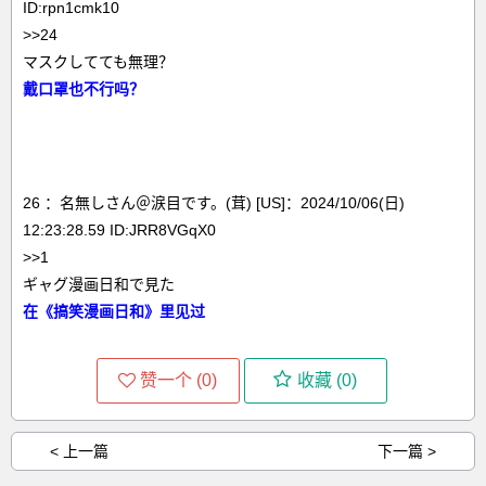
ID:rpn1cmk10
>>24
マスクしてても無理？
戴口罩也不行吗？
26 ：名無しさん＠涙目です。(茸) [US]：2024/10/06(日)
12:23:28.59 ID:JRR8VGqX0
>>1
ギャグ漫画日和で見た
在《搞笑漫画日和》里见过
赞一个 (
0
)
收藏 (
0
)
< 上一篇
下一篇 >