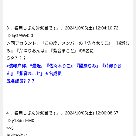
3 ：名無しさん＠涙目です。：2024/10/05(土) 12:04:10.72
ID:lqGAWv0I0
＞同アカウント、「この度、メンバーの『佐々木りこ』『陽瀬む
み』『芹澤りおんは』『紫音まこと』の5名に
５名？？？
>该帐户称，“最近，『佐々木りこ』『陽瀬むみ』『芹澤りお
ん』『紫音まこと』五名成员
五名成员？？？
4 ：名無しさん＠涙目です。：2024/10/05(土) 12:06:08.67
ID:y13dcd+M0
>>3
闇深案件か