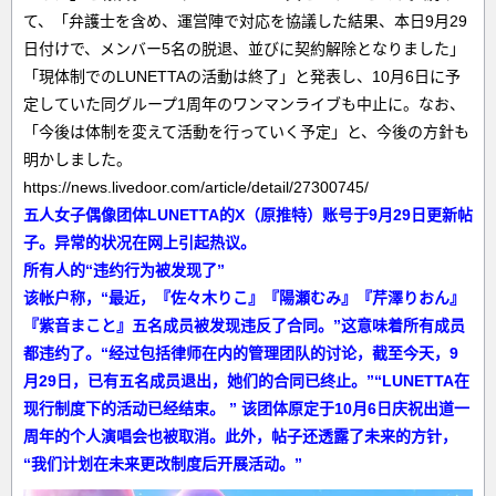
て、「弁護士を含め、運営陣で対応を協議した結果、本日9月29
日付けで、メンバー5名の脱退、並びに契約解除となりました」
「現体制でのLUNETTAの活動は終了」と発表し、10月6日に予
定していた同グループ1周年のワンマンライブも中止に。なお、
「今後は体制を変えて活動を行っていく予定」と、今後の方針も
明かしました。
https://news.livedoor.com/article/detail/27300745/
五人女子偶像团体LUNETTA的X（原推特）账号于9月29日更新帖
子。异常的状况在网上引起热议。
所有人的“违约行为被发现了”
该帐户称，“最近，『佐々木りこ』『陽瀬むみ』『芹澤りおん』
『紫音まこと』五名成员被发现违反了合同。”这意味着所有成员
都违约了。“经过包括律师在内的管理团队的讨论，截至今天，9
月29日，已有五名成员退出，她们的合同已终止。”“LUNETTA在
现行制度下的活动已经结束。 ” 该团体原定于10月6日庆祝出道一
周年的个人演唱会也被取消。此外，帖子还透露了未来的方针，
“我们计划在未来更改制度后开展活动。”