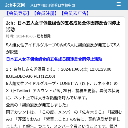
≡
2ch中文网
从日本网民评论看日本和中国
【会员登录】
【会员注册】
【会员去广告】
2ch：日本五人女子偶像组合的五名成员全体因违反合同停止
活动
时间：2024-10-06
⁄
还有板凳
5人組女性アイドルグループの内の5人に契約違反が発覚して5人
が脱退
日本五人女子偶像组合的五名成员因违反合同停止活动
1 ：名無しさん＠涙目です。：2024/10/05(土) 12:01:29.88
ID:tEnDbCvG0 PLT(12100)
5人組女性アイドルグループ・LUNETTA（以下、ルネッタ）の
X（旧Twitter）アカウントが9月29日、投稿を更新。異例の状況
に、ネット上では大きな話題を呼んでいます。
全員の「契約違反が発覚しました」
同アカウントは、「この度、メンバーの『佐々木りこ』『陽瀬む
み』『芹澤りおん』『紫音まこと』の5名に、契約違反が発覚し
ました」と報告。つまり、メンバー全員ということです。続け