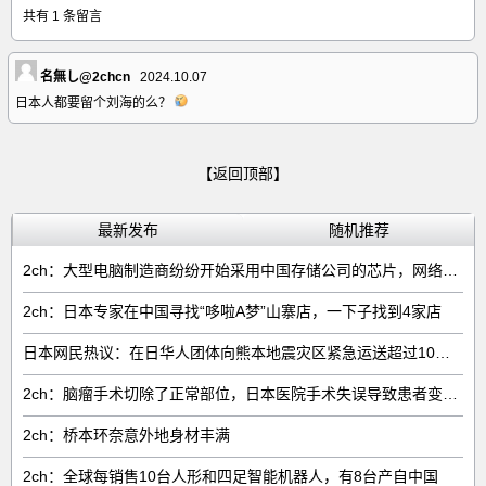
共有 1 条留言
名無し@2chcn
2024.10.07
日本人都要留个刘海的么？
【返回顶部】
最新发布
随机推荐
2ch：大型电脑制造商纷纷开始采用中国存储公司的芯片，网络右翼将抵制电脑
2ch：日本专家在中国寻找“哆啦A梦”山寨店，一下子找到4家店
日本网民热议：在日华人团体向熊本地震灾区紧急运送超过10吨救援物资
2ch：脑瘤手术切除了正常部位，日本医院手术失误导致患者变成植物人
2ch：桥本环奈意外地身材丰满
2ch：全球每销售‌10台人形和四足智能机器人‌，有‌8台‌产自中国