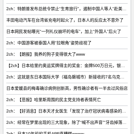
2ch：特朗普发布总统令禁止“生育旅行”，遏制中国人等人“赴美生子”
丰田电动汽车在台湾省充电时起火了，日本人的反应太不意外了
日本网民发帖曝光“一列礼仪崩坏的电车”，加上“外国人”后火了
2ch：中国游客被泰国人用“拉眼角”姿势歧视了
2ch：【朗报】我养的狗子变得很大了www
【2ch】日本给里约奥运奖牌得主的奖金：金牌500万日元，银牌200万日元，铜牌100万日元
2ch：这就是东日本国际大学（福岛磐城市）新接收的7名乌克兰留学生
日本爱媛县的梅毒确诊病例创新高，男性确诊者有一半去过风俗店
2ch：【悲报】哈里斯周围的民主党支持者表情死亡
2ch：【好消息】日本天才女医生「发现了治疗冠状病毒感染的方法」
2ch：经常在梦里出现的三大现象，除了“喊不出声音”“牙齿掉落”，还有一个是什么？
2ch：日本10年前的手机APP真糟糕wwww