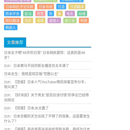
日本网民看中国
日本网民评价
日本网民评论
日本网民评论中国
日本首相
日语
日语翻译
桥本环奈
欧派
死宅
狗
猫
电车
结婚
网帖翻译
网民
美国
美国人
美少女
韩国
韩国人
文章推荐
日本女子晒“48岁的日常” 日本网民震惊：这真的是48
岁？
2ch：日本赛马节目的新女播音员太丰满了
日本女生：我就是现实版“宅圈公主”
2ch：【悲报】日本人气YouTuber情侣哭着宣布分手，
观众哭了
2ch：【好消息】关于男女“是否应该付钱”的争论已经得
出结论
2ch：【悲报】日本JK太蠢了
2ch：日本京都的天空出现了不得了的现象，这是要发生
什么了？
2ch：【速报】高市早苗当选自民党新总裁，将成为日本