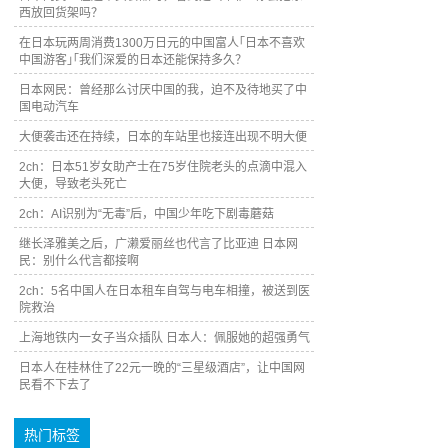
西放回货架吗？
在日本玩两周消费1300万日元的中国富人｢日本不喜欢
中国游客｣｢我们深爱的日本还能保持多久？
日本网民：曾经那么讨厌中国的我，迫不及待地买了中
国电动汽车
大便袭击还在持续，日本的车站里也接连出现不明大便
2ch：日本51岁女助产士在75岁住院老头的点滴中混入
大便，导致老头死亡
2ch：AI识别为“无毒”后，中国少年吃下剧毒蘑菇
继长泽雅美之后，广濑爱丽丝也代言了比亚迪 日本网
民：别什么代言都接啊
2ch：5名中国人在日本租车自驾与电车相撞，被送到医
院救治
上海地铁内一女子当众插队 日本人：佩服她的超强勇气
日本人在桂林住了22元一晚的“三星级酒店”，让中国网
民看不下去了
热门标签