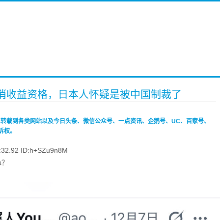
连被取消收益资格，日本人怀疑是被中国制裁了
禁止转载到各类网站以及今日头条、微信公众号、一点资讯、企鹅号、UC、百家号、
诉权。
.92 ID:h+SZu9n8M
ね？