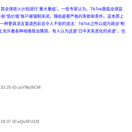
对其全球收入计划进行“重大重组”。一些专家认为，TikTok面临全球监
些“低价值”账户被强制关闭，理由是更严格的条款和条件。这本质上
一种更具流言蜚语色彩且令人不安的说法：TikTok之所以成为政治“制
上充斥着各种地缘政治猜测，有人认为这是“日中关系恶化的余波”，也
.25 ID:zaY9b26CM
.37 ID:eQv3FU1/0