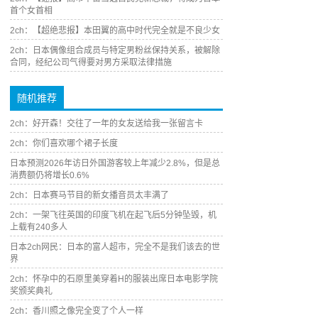
首个女首相
2ch：【超绝悲报】本田翼的高中时代完全就是不良少女
2ch：日本偶像组合成员与特定男粉丝保持关系，被解除
合同，经纪公司气得要对男方采取法律措施
随机推荐
2ch：好开森！交往了一年的女友送给我一张留言卡
2ch：你们喜欢哪个裙子长度
日本预测2026年访日外国游客较上年减少2.8%，但是总
消费额仍将增长0.6%
2ch：日本赛马节目的新女播音员太丰满了
2ch：一架飞往英国的印度飞机在起飞后5分钟坠毁，机
上载有240多人
日本2ch网民：日本的富人超市，完全不是我们该去的世
界
2ch：怀孕中的石原里美穿着H的服装出席日本电影学院
奖颁奖典礼
2ch：香川照之像完全变了个人一样