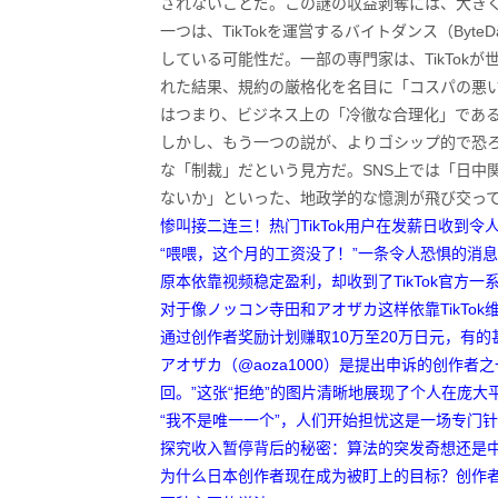
されないことだ。この謎の収益剥奪には、大き
一つは、TikTokを運営するバイトダンス（By
している可能性だ。一部の専門家は、TikTok
れた結果、規約の厳格化を名目に「コスパの悪
はつまり、ビジネス上の「冷徹な合理化」であ
しかし、もう一つの説が、よりゴシップ的で恐ろし
な「制裁」だという見方だ。SNS上では「日中
ないか」といった、地政学的な憶測が飛び交っ
惨叫接二连三！热门TikTok用户在发薪日收到令
“喂喂，这个月的工资没了！”一条令人恐惧的消息开
原本依靠视频稳定盈利，却收到了TikTok官方
对于像ノッコン寺田和アオザカ这样依靠TikTo
通过创作者奖励计划赚取10万至20万日元，有
アオザカ（@aoza1000）是提出申诉的创作
回。”这张“拒绝”的图片清晰地展现了个人在庞
“我不是唯一一个”，人们开始担忧这是一场专门针
探究收入暂停背后的秘密：算法的突发奇想还是
为什么日本创作者现在成为被盯上的目标？创作