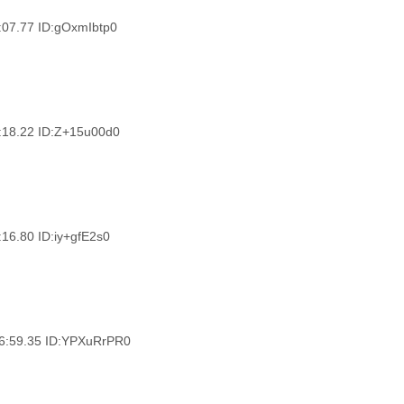
.77 ID:gOxmIbtp0
.22 ID:Z+15u00d0
80 ID:iy+gfE2s0
9.35 ID:YPXuRrPR0