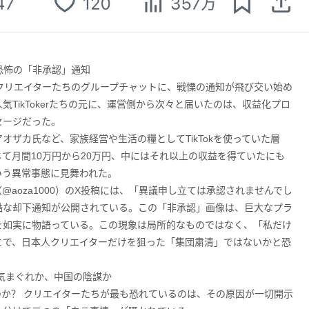
た恐怖の「非承認」通知
okクリエイターたちのグループチャットに、戦慄の通知が飛び交い始め
TikTokerたちの元に、運営側から次々と届いたのは、収益化プロ
セージだった。
ザカ氏など、家族経営や生活の糧としてTikTokを使っていた層
am」を通じて月間10万円から20万円、中にはそれ以上の収益を得ていたにも
いう異常事態に見舞われた。
aoza1000）のX投稿には、「異議申し立ては承認されませんでし
酷な却下通知が公開されている。この「非承認」画像は、巨大なプラ
を如実に物語っている。この現象は局所的なものではなく、「私だけ
とで、日本人クリエイターだけを狙った「集団粛清」ではないかと恐
気まぐれか、中国の陰謀か
か？ クリエイターたちが最も恐れているのは、その原因が一切開示