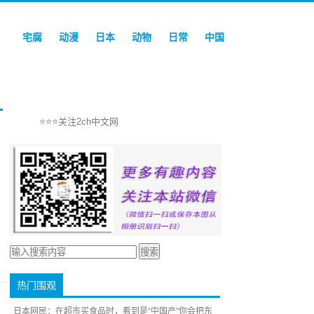
宅腐
动漫
日本
动物
日常
中国
⭐⭐⭐关注2ch中文网
热门围观
日本网民：在超市买食品时，看到是“中国产”你会把东