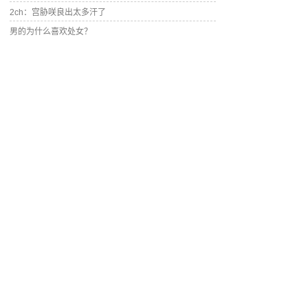
2ch：宫胁咲良出太多汗了
男的为什么喜欢处女？