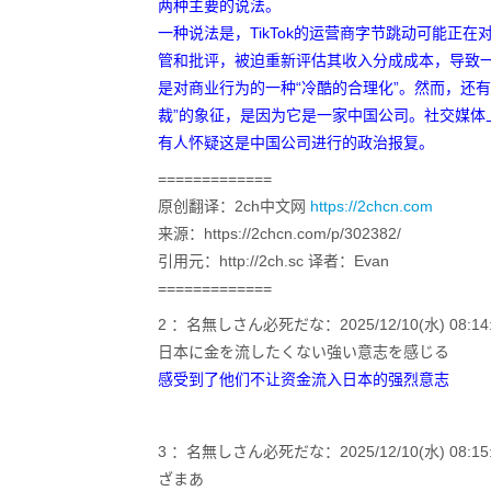
两种主要的说法。
一种说法是，TikTok的运营商字节跳动可能正在
管和批评，被迫重新评估其收入分成成本，导致一
是对商业行为的一种“冷酷的合理化”。然而，还有
裁”的象征，是因为它是一家中国公司。社交媒体
有人怀疑这是中国公司进行的政治报复。
=============
原创翻译：2ch中文网
https://2chcn.com
来源：https://2chcn.com/p/302382/
引用元：http://2ch.sc 译者：Evan
=============
2 ：名無しさん必死だな：2025/12/10(水) 08:14:32
日本に金を流したくない強い意志を感じる
感受到了他们不让资金流入日本的强烈意志
3 ：名無しさん必死だな：2025/12/10(水) 08:15:18
ざまあ