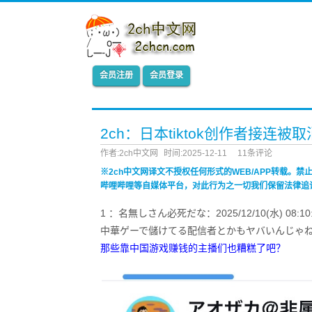
会员注册
会员登录
2ch：日本tiktok创作者接
作者:2ch中文网
时间:2025-12-11
11条评论
※2ch中文网译文不授权任何形式的WEB/APP转载。
哔哩哔哩等自媒体平台，对此行为之一切我们保留法律追
1 ：名無しさん必死だな：2025/12/10(水) 08:10:32
中華ゲーで儲けてる配信者とかもヤバいんじゃ
那些靠中国游戏赚钱的主播们也糟糕了吧？