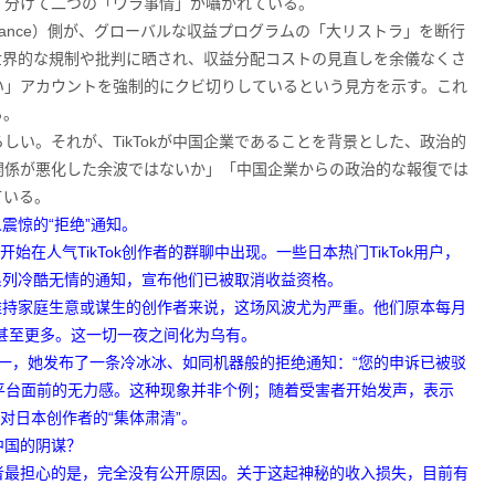
く分けて二つの「ウラ事情」が囁かれている。
teDance）側が、グローバルな収益プログラムの「大リストラ」を断行
が世界的な規制や批判に晒され、収益分配コストの見直しを余儀なくさ
い」アカウントを強制的にクビ切りしているという見方を示す。これ
る。
い。それが、TikTokが中国企業であることを背景とした、政治的
関係が悪化した余波ではないか」「中国企業からの政治的な報復では
ている。
人震惊的“拒绝”通知。
始在人气TikTok创作者的群聊中出现。一些日本热门TikTok用户，
一系列冷酷无情的通知，宣布他们已被取消收益资格。
k维持家庭生意或谋生的创作者来说，这场风波尤为严重。他们原本每月
的甚至更多。这一切一夜之间化为乌有。
者之一，她发布了一条冷冰冰、如同机器般的拒绝通知：“您的申诉已被驳
大平台面前的无力感。这种现象并非个例；随着受害者开始发声，表示
对日本创作者的“集体肃清”。
中国的阴谋？
者最担心的是，完全没有公开原因。关于这起神秘的收入损失，目前有