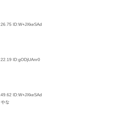
.75 ID:W+JXkeSAd
.19 ID:gODjUAnr0
.62 ID:W+JXkeSAd
きやな