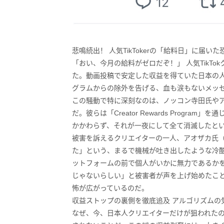
悲鳴続出！ 人気TikTokerの「給料日」に届い
「おい、今月の給料がゼロだぞ！」 人気TikT
た。動画投稿で安定した収益を得ていた日本の人気
グラムからの除外を告げる、血も涙もないメッ
この騒動で特に深刻なのは、ノッコン寺田氏やアオ
だ。彼らは「Creator Rewards Progr
かかわらず、それが一夜にして全て消滅したと
被害を訴えるクリエイターの一人、アオザカ氏（@
た」という、まるで機械が吐き出したような冷
ットフォームの前で個人がいかに無力であるか
じゃないらしい」と被害者が声を上げ始めたこ
怖が広がっているのだ。
収益ストップの裏側を徹底追及 アルゴリズムの
なぜ、今、日本人クリエイターだけが狙われたの