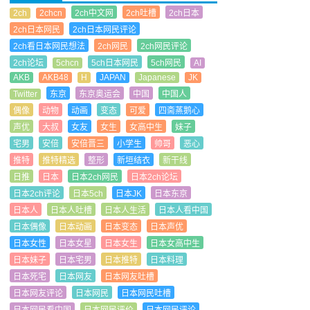
2ch
2chcn
2ch中文网
2ch吐槽
2ch日本
2ch日本网民
2ch日本网民评论
2ch看日本网民想法
2ch网民
2ch网民评论
2ch论坛
5chcn
5ch日本网民
5ch网民
AI
AKB
AKB48
H
JAPAN
Japanese
JK
Twitter
东京
东京奥运会
中国
中国人
偶像
动物
动画
变态
可爱
四斋蒸鹅心
声优
大叔
女友
女生
女高中生
妹子
宅男
安倍
安倍晋三
小学生
帅哥
恶心
推特
推特精选
整形
新垣结衣
新干线
日推
日本
日本2ch网民
日本2ch论坛
日本2ch评论
日本5ch
日本JK
日本东京
日本人
日本人吐槽
日本人生活
日本人看中国
日本偶像
日本动画
日本变态
日本声优
日本女性
日本女星
日本女生
日本女高中生
日本妹子
日本宅男
日本推特
日本料理
日本死宅
日本网友
日本网友吐槽
日本网友评论
日本网民
日本网民吐槽